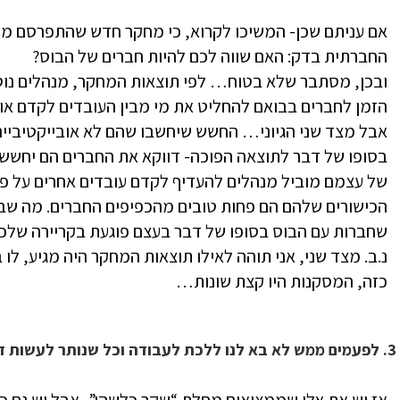
אם עניתם שכן- המשיכו לקרוא, כי מחקר חדש שהתפרסם ממש
החברתית בדק: האם שווה לכם להיות חברים של הבוס?
ובכן, מסתבר שלא בטוח… לפי תוצאות המחקר, מנהלים נוטי
הזמן לחברים בבואם להחליט את מי מבין העובדים לקדם או ל
אבל מצד שני הגיוני… החשש שיחשבו שהם לא אובייקטיביים
בסופו של דבר לתוצאה הפוכה- דווקא את החברים הם יחששו 
של עצמם מוביל מנהלים להעדיף לקדם עובדים אחרים על פנ
הכישורים שלהם הם פחות טובים מהכפיפים החברים. מה ש
שחברות עם הבוס בסופו של דבר בעצם פוגעת בקריירה של
נ.ב. מצד שני, אני תוהה לאילו תוצאות המחקר היה מגיע, 
כזה, המסקנות היו קצת שונות…
3. לפעמים ממש לא בא לנו ללכת לעבודה וכל שנותר לעשות זה… למצוא תירוץ טוב לבוס.