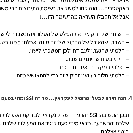
אז יש את אלו שממציאים מחלת “שקר כלשהו”, אבל יש גם 
האקסטרים… הנה קחו למשל את רשימת התירוצים הכי משוני
אבל אל תקבלו השראה מהרשימה הזו…!
– השותף שלי זרק עלי את השלט של הטלוויזיה ונשברה לי שן.
– חשבתי שהאוכל של החתול שלי זה טונה ואכלתי ממנו בטע
– חלמתי שהגעתי לעבודה ולכן המשכתי לישון.
– הייתי בטוח שהיום יום שבת.
– נפלתי במקלחת ואיבדתי הכרה.
– חלמתי חלום רע ואני זקוק ליום כדי להתאושש מזה.
4. הנה חידה לבעלי פרופיל לינקדאין… מה זה SSI ומתי בפעם האחרונה בדקתם את שלכם?
ובכן התשובה: SSI זהו מדד של לינקדאין לבדיקת
שלכם וההשפעה. כדאי מידי פעם לנטר את הפעילות שלכם על
ביטוי אצלכם.