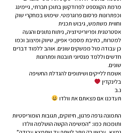
מרמת הקונספט לפרודקשן בתוכן חברתי, גיימינג
וכפתרונות פרסום פרוגרמטי. שימוש במחקרי שוק
וחווית משתמש, גיבוש תכנית
אסטרטגית ופריוריטיזציה, ניתוח נתונים והגעה
למטרות, כתיבת מסמכי אפיון, שיווק ומיצוב וכמו
כן עבודה מול ממשקים שונים. אוהב ללמוד דברים
חדשים וללמד מנסיוני תובנות ופתרונות
שונים.
אשמח ללייקים ושיתופים להגדלת החשיפה
בלינקדין
נ.ב
תעדכנו אם מצאתם את וולדו
התמונה גרפה פרגון, חיזוקים, תגובות הומוריסטיות
ותומכות כמו: “המשימה הקשה הושלמה וולדו
נמצא, עכשיו רק נותר לשתף עד שתמצא עבודה”