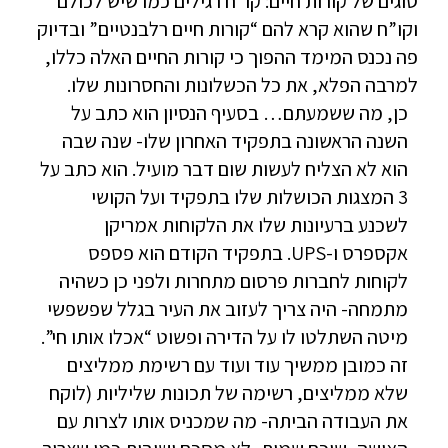
סוגים של קורות חיים: קו”ח רגילים כמו שיש לכולם
וקו”ח שהוא קרא להם “קורות חיים רלבנטיים” ובדיוק
פה נכנס המימד ההפוך כי קורות החיים האלה כללו,
למרבה הפלא, את כל הכשלונות והחסרונות שלו.
כן, מה ששמעתם… בסעיף הנסיון הוא כתב על
השנה הראשונה בתפקיד האחרון שלו- שנה שבה
הוא לא הצליח לעשות שום דבר מועיל. הוא כתב על
3 המצגות הכושלות שלו בתפקיד ועל הקושי
לשכנע ברעיונות שלו את הלקוחות אמריקן
אקספרס ו-UPS. בתפקיד הקודם הוא פספס
לקוחות לחברות פרסום מתחרות ולפני כן כשהיה
מתמחה- היה צריך לעזוב את העיר בגלל שפשפשי
מיטה השתלטו לו על הדירה ופשוט “אכלו אותו חי”.
זה כמובן ממשיך עוד ועוד עם רשימת ממליצים
שלא ממליצים, רשימה של תכונות שליליות (לוקח
את העבודה הביתה- מה שמכניס אותו לצרות עם