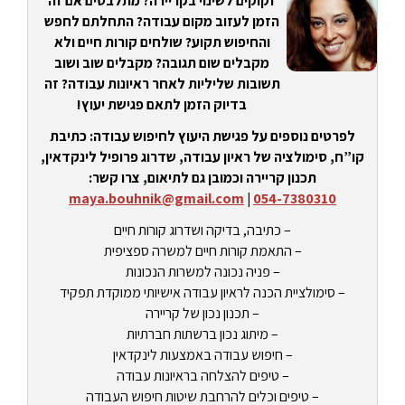
זקוקים לשינוי בקריירה? מתלבטים אם זה
הזמן לעזוב מקום עבודה? התחלתם לחפש
והחיפוש תקוע? שולחים קורות חיים ולא
מקבלים שום תגובה? מקבלים שוב ושוב
תשובות שליליות לאחר ראיונות עבודה? זה
בדיוק הזמן לתאם פגישת יעוץ!
לפרטים נוספים על פגישת היעוץ לחיפוש עבודה: כתיבת
קו”ח, סימולציה של ראיון עבודה, שדרוג פרופיל לינקדאין,
תכנון קריירה וכמובן גם לתיאום, צרו קשר:
maya.bouhnik@gmail.com
|
054-7380310
– כתיבה, בדיקה ושדרוג קורות חיים
– התאמת קורות חיים למשרה ספציפית
– פניה נכונה למשרות הנכונות
– סימולציית הכנה לראיון עבודה אישיותי ממוקדת תפקיד
– תכנון נכון של קריירה
– מיתוג נכון ברשתות חברתיות
– חיפוש עבודה באמצעות לינקדאין
– טיפים להצלחה בראיונות עבודה
– טיפים וכלים להרחבת שיטות חיפוש העבודה