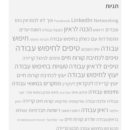
תגיות
LinkedIn
איך לא להתראין
גיוס
Networking
Facebook
הכנה לראיון
עובדים
השגת יעדים
דרושים
הצעת עבודה
חיפוש
התמודדות עם כשלון בחיפוש עבודה
חברות השמה
טיפים לחיפוש עבודה
עבודה
טיפ השבוע
טיפים לכתיבת קורות חיים
טיפים לניהול קריירה
טיפים לראיון עבודה
טעויות בחיפוש עבודה
יעוץ לחיפוש עבודה
יעוץ לכתיבת קורות חיים
מחקרים בנושאי עבודה
יעוץ קריירה
לינקדאין
לינקדין
וחיפוש עבודה
מיתוג אישי
משא ומתן בנושא שכר
סקר
ממליצים
קריירה
עבודה
קורות חיים
עזיבת עבודה
פודקאסט
פודקסט
ראיון
ראיון עבודה
רשתות חברתיות
שאלות
רושם ראשוני
טלפוני
שדרוג קורות חיים
בראיון עבודה
שפת גוף
שכר
תוכנות סינון אוטומטיות
תכנון קריירה
תכנון זמן בחיפוש עבודה