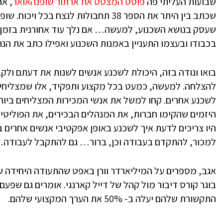
שבועות העליתי פה
פוסט המצטט את ארתור שופנהאואר
שכתב בין היתר את הספר 38 תחבולות לנצח 
בכבודו ובעצמו התעניין באמנות השכנוע ואפילו כתב את הנוס
בואו ונודה בזה, היכולת לשכנע אנשים לשנות את דעתם ולקב
להצלחה. למעשה, כמעט בכל מקצוע ותפקיד, אלו שמצליחים ב
היזמים שהקימו חברות, את המנהלים הבכירים, את הפוליט
היו צריכים לדעת איך לשכנע באופן אפקטיבי אנשים אחרים ב
למכור, להתקדם בעבודה וכן, ברור… גם להתקבל לעבודה
אגב, מספרים על המיליארדר וורן באפט שהתעודה היחידה ש
בוגר קורס דיבור מול קהל של דייל קארנגי. אומרים גם שפע
התקשורת שלהם יעלה ב- 50% את הערך המקצועי שלהם.