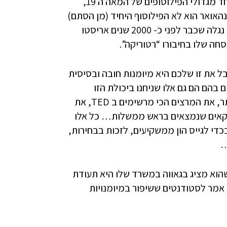
, אחד מגדולי הפילוסופים של המאה ה 19,
בכל ויכוח. שופנהאואר הוא לא הפילוסוף היחיד (מן הסתם)
שעסק בנושא השכנוע, למעשה… אם נלך עוד אחורנית בזמן נגלה שכבר לפני כ- 2000 שנים אריסטו
חה שלו בחיבורו “רטוריקה”.
ל את זו שלכם היא מיומנות חובה ובסיסית
הם הם גם אלו שניחנו ביכולת הזו
לשכנע אחרים. קחו למשל את אנשי המכירות המצליחים ביותר, את המרצים הכי מרשימים ב TED, את
יקאים שנמצאים בראש ממשלות… כל אלו
כדי לגייס הון ממשקיעים, לזכות בבחירות,
…
הוא מציג בגאווה במשרד שלו היא תעודת
ם אמר לסטודנטים ששיפור במיומנויות