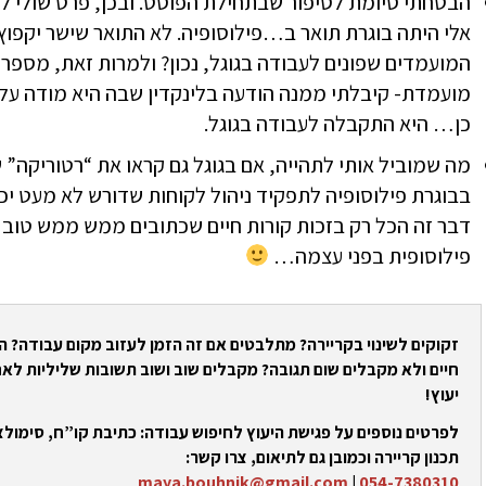
הבטחתי סיומת לסיפור שבתחילת הפוסט. ובכן, פרט שולי 
אלי היתה בוגרת תואר ב…פילוסופיה. לא התואר שישר יקפו
המועמדים שפונים לעבודה בגוגל, נכון? ולמרות זאת, מספר
מועמדת- קיבלתי ממנה הודעה בלינקדין שבה היא מודה על 
כן… היא התקבלה לעבודה בגוגל.
מה שמוביל אותי לתהייה, אם בגוגל גם קראו את “רטוריקה” ש
בבוגרת פילוסופיה לתפקיד ניהול לקוחות שדורש לא מעט י
דבר זה הכל רק בזכות קורות חיים שכתובים ממש ממש טוב
פילוסופית בפני עצמה…
זקוקים לשינוי בקריירה? מתלבטים אם זה הזמן לעזוב מקום עבודה? 
חיים ולא מקבלים שום תגובה? מקבלים שוב ושוב תשובות שליליות לאח
יעוץ!
לפרטים נוספים על פגישת היעוץ לחיפוש עבודה: כתיבת קו”ח, סימולצי
תכנון קריירה וכמובן גם לתיאום, צרו קשר:
maya.bouhnik@gmail.com
|
054-7380310