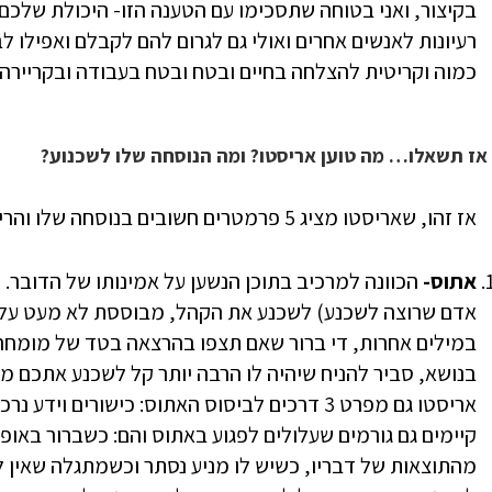
בקיצור, ואני בטוחה שתסכימו עם הטענה הזו- היכולת שלכם
רעיונות לאנשים אחרים ואולי גם לגרום להם לקבלם ואפילו ל
כמוה וקריטית להצלחה בחיים ובטח ובטח בעבודה ובקריירה.
אז תשאלו… מה טוען אריסטו? ומה הנוסחה שלו לשכנוע?
אז זהו, שאריסטו מציג 5 פרמטרים חשובים בנוסחה שלו והרי הם:
אתוס-
הכוונה למרכיב בתוכן הנשען על אמינותו של הדובר. 
אדם שרוצה לשכנע) לשכנע את הקהל, מבוססת לא מעט על המ
במילים אחרות, די ברור שאם תצפו בהרצאה בטד של מומחה
בנושא, סביר להניח שיהיה לו הרבה יותר קל לשכנע אתכם
אריסטו גם מפרט 3 דרכים לביסוס האתוס: כישורים ו
קיימים גם גורמים שעלולים לפגוע באתוס והם: כשברור באופן 
מהתוצאות של דבריו, כשיש לו מניע נסתר וכשמתגלה שאין ל