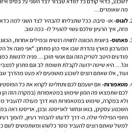
לשכנע, כדאי קודם כל לוודא שברור לצד השני על בסיס איז
מה שאומרים…
לוגוס-
או- סיבה. ככל שתצליחו להבהיר לצד השני למה כדאי 
מזה, איך הרעיון שלכם עשוי להועיל לו- ככה טוב.
פאתוס-
ביוונית הכוונה לחוויה רגשית ובמילים אחרות, הכוונ
המערכון מארץ נהדרת שבו אסי כהן מתחנן: “אני פונה אל הל
מודעים היטב לטריק הזה וגם אנשי תוכן… פניה לרגשות כמו
וכו’… היא שיטה ידועה לקבלת תשומת לב וגם פתרון למצבים 
ועוד, אלו שאתם רוצים לשכנע מושפעים לא מעט מהדרך שב
מטאפורות-
אם ישעמם לכם ותחליטו לקרוא את כל הפוסטי
לכם שתמצאו פה המון שימוש במטאפורות (במקרה הזה הן תהי
ולא במקרה, שימוש במטאפורות הוא דרך מעולה להעביר מסר 
השכנוע עסקינן, בואו ונחזור לאריסטו. ובכן, אריסטו ראה 
היופי המילולי שלה. ה-דרך לדעתו להבהיר רעיון, להפוך רעי
למשל שאתם רוצים להעביר מסר כלשהו ומשתמשים לשם כ