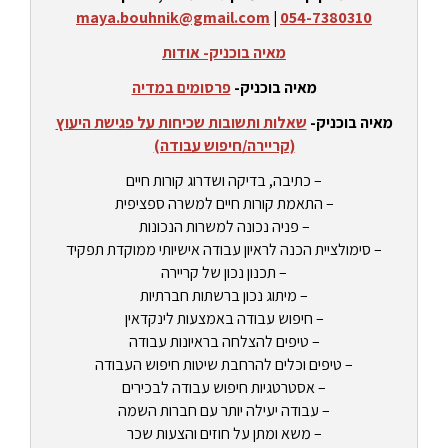
maya.bouhnik@gmail.com
|
054-7380310
מאיה בוכניק- אודות
מאיה בוכניק-
פרסומים במדיה
מאיה בוכניק-
שאלות ותשובות שכיחות על פגישת היעוץ
(קריירה/חיפוש עבודה)
– כתיבה, בדיקה ושדרוג קורות חיים
– התאמת קורות חיים למשרה ספציפית
– פניה נכונה למשרות הנכונות
– סימולציית הכנה לראיון עבודה אישיותי ממוקדת תפקיד
– תכנון נכון של קריירה
– מיתוג נכון ברשתות חברתיות
– חיפוש עבודה באמצעות לינקדאין
– טיפים להצלחה בראיונות עבודה
– טיפים וכלים להרחבת שיטות חיפוש העבודה
– אסטרטגיות חיפוש עבודה לבכירים
– עבודה יעילה יותר עם חברות השמה
– משא ומתן על חוזים והצעות שכר