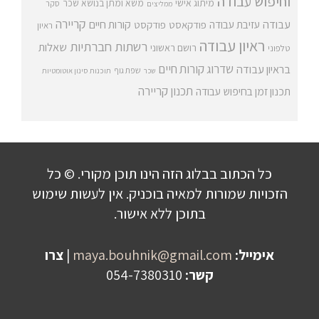
וחיפוש עבודה
מיתוג אישי
משא ומתן בנושא שכר
סקר
ממליצים
קריירה
עבודה
קורות חיים
עזיבת עבודה
פודקאסט
פודקסט
ראיון
ראיון עבודה
רשתות חברתיות
שאלות
רושם ראשוני
טלפוני
שדרוג קורות חיים
בראיון עבודה
שפת גוף
שכר
תוכנות סינון אוטומטיות
תכנון קריירה
תכנון זמן בחיפוש עבודה
כל הכתוב בבלוג הזה הינו תוכן מקורי. © כל
הזכויות שמורות למאיה בוכניק. אין לעשות שימוש
בתוכן ללא אישור.
אימייל:
maya.bouhnik@gmail.com
|
צרו
קשר:
054-7380310