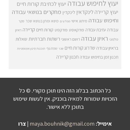
יעוץ לחיפוש עבודה
יעוץ לכתיבת קורות חיים
מחקרים בנושאי עבודה
יעוץ קריירה
לינקדאין
לינקדין
וחיפוש עבודה
מיתוג אישי
משא ומתן בנושא שכר
סקר
ממליצים
קריירה
עבודה
קורות חיים
עזיבת עבודה
פודקאסט
פודקסט
ראיון
ראיון עבודה
רשתות חברתיות
שאלות
רושם ראשוני
טלפוני
שדרוג קורות חיים
בראיון עבודה
שפת גוף
שכר
תוכנות סינון אוטומטיות
תכנון קריירה
תכנון זמן בחיפוש עבודה
כל הכתוב בבלוג הזה הינו תוכן מקורי. © כל
הזכויות שמורות למאיה בוכניק. אין לעשות שימוש
בתוכן ללא אישור.
אימייל:
maya.bouhnik@gmail.com
|
צרו