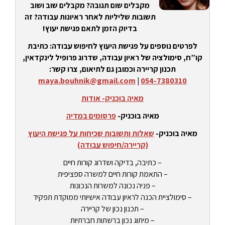
מקבלים שום תגובה? מקבלים שוב ושוב
תשובות שליליות לאחר ראיונות עבודה? זה
בדיוק הזמן לתאם פגישת יעוץ!
לפרטים נוספים על פגישת היעוץ לחיפוש עבודה: כתיבת
קו”ח, סימולציה של ראיון עבודה, שדרוג פרופיל לינקדאין,
תכנון קריירה וכמובן גם לתיאום, צרו קשר:
maya.bouhnik@gmail.com
|
054-7380310
מאיה בוכניק- אודות
מאיה בוכניק-
פרסומים במדיה
מאיה בוכניק-
שאלות ותשובות שכיחות על פגישת היעוץ
(קריירה/חיפוש עבודה)
– כתיבה, בדיקה ושדרוג קורות חיים
– התאמת קורות חיים למשרה ספציפית
– פניה נכונה למשרות הנכונות
– סימולציית הכנה לראיון עבודה אישיותי ממוקדת תפקיד
– תכנון נכון של קריירה
– מיתוג נכון ברשתות חברתיות