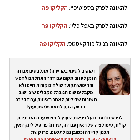
להאזנה לפרק בספוטיפיי:
הקליקו פה
להאזנה לפרק באפל פליי:
הקליקו פה
להאזנה בגוגל פודקאסטס:
הקליקו פה
זקוקים לשינוי בקריירה? מתלבטים אם זה
הזמן לעזוב מקום עבודה? התחלתם לחפש
והחיפוש תקוע? שולחים קורות חיים ולא
מקבלים שום תגובה? מקבלים שוב ושוב
תשובות שליליות לאחר ראיונות עבודה? זה
בדיוק הזמן לתאם פגישת יעוץ!
לפרטים נוספים על פגישת היעוץ לחיפוש עבודה: כתיבת
קו”ח, סימולציה של ראיון עבודה, שדרוג פרופיל לינקדאין,
תכנון קריירה וכמובן גם לתיאום, צרו קשר:
maya.bouhnik@gmail.com
|
054-7380310