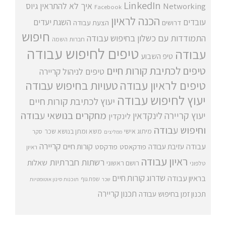
LinkedIn
איך לא להתראין
גיוס
Networking
Facebook
הכנה לראיון
עובדים
השגת יעדים
דרושים
הצעת עבודה
חיפוש
התמודדות עם כשלון בחיפוש עבודה
חברות השמה
טיפים לחיפוש עבודה
עבודה
טיפ השבוע
טיפים לכתיבת קורות חיים
טיפים לניהול קריירה
טיפים לראיון עבודה
טעויות בחיפוש עבודה
יעוץ לחיפוש עבודה
יעוץ לכתיבת קורות חיים
מחקרים בנושאי עבודה
יעוץ קריירה
לינקדאין
לינקדין
וחיפוש עבודה
מיתוג אישי
משא ומתן בנושא שכר
סקר
ממליצים
קריירה
עבודה
קורות חיים
עזיבת עבודה
פודקאסט
פודקסט
ראיון
ראיון עבודה
רשתות חברתיות
שאלות
רושם ראשוני
טלפוני
שדרוג קורות חיים
בראיון עבודה
שפת גוף
שכר
תוכנות סינון אוטומטיות
תכנון קריירה
תכנון זמן בחיפוש עבודה