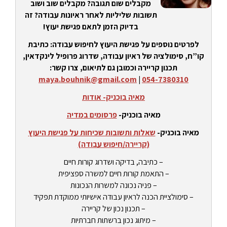
מקבלים שום תגובה? מקבלים שוב ושוב
תשובות שליליות לאחר ראיונות עבודה? זה
בדיוק הזמן לתאם פגישת יעוץ!
לפרטים נוספים על פגישת היעוץ לחיפוש עבודה: כתיבת
קו”ח, סימולציה של ראיון עבודה, שדרוג פרופיל לינקדאין,
תכנון קריירה וכמובן גם לתיאום, צרו קשר:
maya.bouhnik@gmail.com
|
054-7380310
מאיה בוכניק- אודות
מאיה בוכניק-
פרסומים במדיה
מאיה בוכניק-
שאלות ותשובות שכיחות על פגישת היעוץ
(קריירה/חיפוש עבודה)
– כתיבה, בדיקה ושדרוג קורות חיים
– התאמת קורות חיים למשרה ספציפית
– פניה נכונה למשרות הנכונות
– סימולציית הכנה לראיון עבודה אישיותי ממוקדת תפקיד
– תכנון נכון של קריירה
– מיתוג נכון ברשתות חברתיות