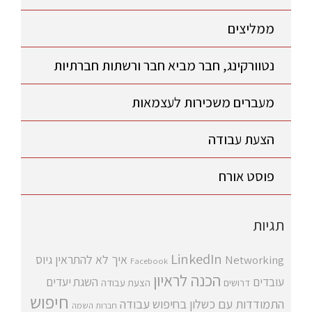
ממליצים
נטוורקינג, חבר מביא חבר ורשתות חברתיות
מעברים משכירות לעצמאות
הצעת עבודה
פוסט אורח
תגיות
LinkedIn
איך לא להתראין
גיוס
Networking
Facebook
הכנה לראיון
עובדים
השגת יעדים
דרושים
הצעת עבודה
חיפוש
התמודדות עם כשלון בחיפוש עבודה
חברות השמה