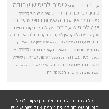
טיפים לחיפוש עבודה
עבודה
טיפ השבוע
טיפים לכתיבת קורות חיים
טיפים לניהול קריירה
טיפים לראיון עבודה
טעויות בחיפוש עבודה
יעוץ לחיפוש עבודה
יעוץ לכתיבת קורות חיים
מחקרים בנושאי עבודה
יעוץ קריירה
לינקדאין
לינקדין
וחיפוש עבודה
מיתוג אישי
משא ומתן בנושא שכר
סקר
ממליצים
קריירה
עבודה
קורות חיים
עזיבת עבודה
פודקאסט
פודקסט
ראיון
ראיון עבודה
רשתות חברתיות
שאלות
רושם ראשוני
טלפוני
שדרוג קורות חיים
בראיון עבודה
שפת גוף
שכר
תוכנות סינון אוטומטיות
תכנון קריירה
תכנון זמן בחיפוש עבודה
כל הכתוב בבלוג הזה הינו תוכן מקורי. © כל
הזכויות שמורות למאיה בוכניק. אין לעשות שימוש