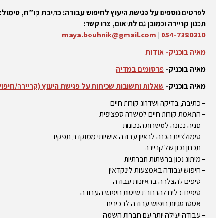
לפרטים נוספים על פגישת היעוץ לחיפוש עבודה: כתיבת קו”ח, סימולצי
תכנון קריירה וכמובן גם לתיאום, צרו קשר:
maya.bouhnik@gmail.com
|
054-7380310
מאיה בוכניק- אודות
מאיה בוכניק-
פרסומים במדיה
מאיה בוכניק-
שאלות ותשובות שכיחות על פגישת היעוץ (קריירה/חיפו
– כתיבה, בדיקה ושדרוג קורות חיים
– התאמת קורות חיים למשרה ספציפית
– פניה נכונה למשרות הנכונות
– סימולציית הכנה לראיון עבודה אישיותי ממוקדת תפקיד
– תכנון נכון של קריירה
– מיתוג נכון ברשתות חברתיות
– חיפוש עבודה באמצעות לינקדאין
– טיפים להצלחה בראיונות עבודה
– טיפים וכלים להרחבת שיטות חיפוש העבודה
– אסטרטגיות חיפוש עבודה לבכירים
– עבודה יעילה יותר עם חברות השמה