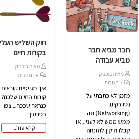
חוק השליש העליו
חבר מביא חבר
בקורות חיים
מביא עבודה
מאיה בוכניק
מאיה בוכניק
אין תגובות
7
תגובות
איך מגייסים קוראים 
מזמן לא כתבתי על
קורות החיים שלכם?
נטוורקינג
כנראה שככה... צפו
(Networking) וזה
בסרטון.
ממש ממש לא לענין, אז
קרא עוד...
קבלו תיקון להזנחה