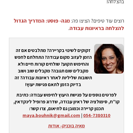
בהצלחה!
רוצים עוד טיפים? הציצו פה:
מגה- פוסט: המדריך הגדול
להצלחה בראיונות עבודה
.
זקוקים לשינוי בקריירה? מתלבטים אם זה
הזמן לעזוב מקום עבודה? התחלתם לחפש
והחיפוש תקוע? שולחים קורות חיים ולא
מקבלים שום תגובה? מקבלים שוב ושוב
תשובות שליליות לאחר ראיונות עבודה? זה
בדיוק הזמן לתאם פגישת יעוץ!
לפרטים נוספים על פגישת היעוץ לחיפוש עבודה: כתיבת
קו”ח, סימולציה של ראיון עבודה, שדרוג פרופיל לינקדאין,
תכנון קריירה וכמובן גם לתיאום, צרו קשר:
maya.bouhnik@gmail.com
|
054-7380310
מאיה בוכניק- אודות