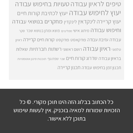
טיפים לראיון עבודה
טעויות בחיפוש עבודה
יעוץ לחיפוש עבודה
יעוץ לכתיבת קורות חיים
מחקרים בנושאי עבודה
יעוץ קריירה
לינקדאין
לינקדין
וחיפוש עבודה
מיתוג אישי
משא ומתן בנושא שכר
סקר
ממליצים
קריירה
עבודה
קורות חיים
עזיבת עבודה
פודקאסט
פודקסט
ראיון
ראיון עבודה
רשתות חברתיות
שאלות
רושם ראשוני
טלפוני
שדרוג קורות חיים
בראיון עבודה
שפת גוף
שכר
תוכנות סינון אוטומטיות
תכנון קריירה
תכנון זמן בחיפוש עבודה
כל הכתוב בבלוג הזה הינו תוכן מקורי. © כל
הזכויות שמורות למאיה בוכניק. אין לעשות שימוש
בתוכן ללא אישור.