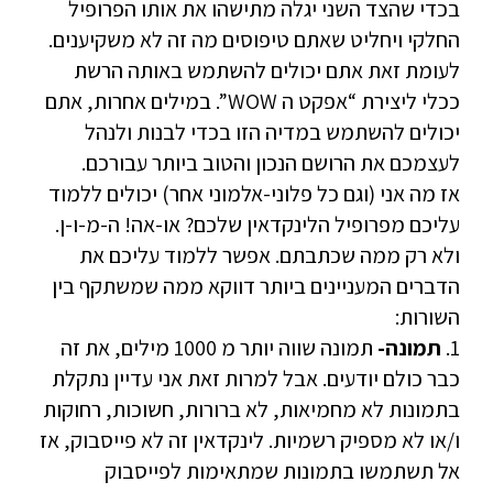
בכדי שהצד השני יגלה מתישהו את אותו הפרופיל
החלקי ויחליט שאתם טיפוסים מה זה לא משקיענים.
לעומת זאת אתם יכולים להשתמש באותה הרשת
ככלי ליצירת “אפקט ה WOW”. במילים אחרות, אתם
יכולים להשתמש במדיה הזו בכדי לבנות ולנהל
לעצמכם את הרושם הנכון והטוב ביותר עבורכם.
אז מה אני (וגם כל פלוני-אלמוני אחר) יכולים ללמוד
עליכם מפרופיל הלינקדאין שלכם? או-אה! ה-מ-ו-ן.
ולא רק ממה שכתבתם. אפשר ללמוד עליכם את
הדברים המעניינים ביותר דווקא ממה שמשתקף בין
השורות:
1.
תמונה-
תמונה שווה יותר מ 1000 מילים, את זה
כבר כולם יודעים. אבל למרות זאת אני עדיין נתקלת
בתמונות לא מחמיאות, לא ברורות, חשוכות, רחוקות
ו/או לא מספיק רשמיות. לינקדאין זה לא פייסבוק, אז
אל תשתמשו בתמונות שמתאימות לפייסבוק