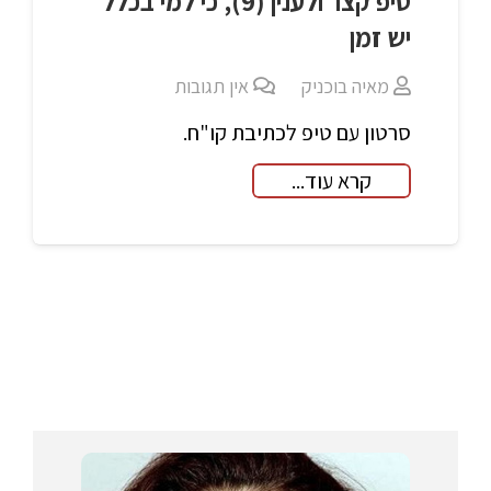
טיפ קצר ולענין (9), כי למי בכלל
יש זמן
מאיה בוכניק
אין תגובות
סרטון עם טיפ לכתיבת קו"ח.
קרא עוד...