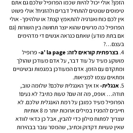
הזמן? אולי יכול להיות שכמו הפרופיל שלכם גם אתם
טיפוסים שנוטים להתחיל דברים ולהזניח? אולי פשוט
אין לכם כוח ואנרגיה להתאמץ קצת? או שלהיפך- אולי
הפרופיל כה מרשים שהוא יוצר תחושה בין השורות (גם
אם בתת מודע) שאתם כנראה אנשים די מדהימים
בעצם…?
4.
בצרפתית קוראים לזה: a’ la page-
פרופיל
מושקע מעיד על עוד דבר, על אדם מעודכן שהולך
ומתקדם עם הזמן. אדם המעודכן במגמות ובשינויים
ומתאים עצמו למציאות.
5.
אנגלית-
אז איך האנגלית שלכם? שלומה טוב,
תודה… אופס, מה זה שם? טעות כתיב? לא נעים!
הפרופיל מעיד כמובן על רמת האנגלית שלכם. לא
חייבים להפגיז במילים ארוכות יותר מ 8 אותיות
שצריך לפתוח מילון כדי להבין, אבל כן כדאי לוודא
שאין טעויות דקדוק וכתיב, שהמסר עובר בבהירות