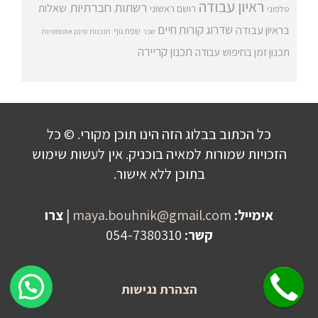
ראיון עבודה
רשתות חברתיות
שאלות
רושם ראשוני
טלפוני
שדרוג קורות חיים
בראיון עבודה
שפת גוף
שכר
תוכנות סינון אוטומטיות
תכנון קריירה
תכנון זמן בחיפוש עבודה
כל הכתוב בבלוג הזה הינו תוכן מקורי. © כל
הזכויות שמורות למאיה בוכניק. אין לעשות שימוש
בתוכן ללא אישור.
אימייל:
maya.bouhnik@gmail.com
|
צרו
קשר:
054-7380310
שלחו הודעה לקבלת פרטים על היעוץ!
הצהרת נגישות