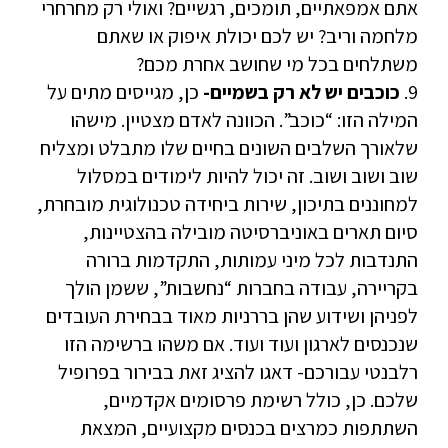
אתם אמפאתיים, תומכים, רגשיים? ואולי רק מחרחרי
מלחמה וריב? יש לכם יכולת איפוק או שאתם
משתלחים בכל מי שחושב אחרת מכם?
9.
כוכבים יש לא רק בשמיים-
כן, מגייסים מתים על
המילה הזו: “כוכב”. הכוונה לאדם מצטיין. מישהו
שלאורך השלבים השונים בחיים שלו מתבלט ומצליח
שוב ושוב ושוב. זה יכול להיות לימודים במסלול
למחוננים בתיכון, שירות ביחידה טכנולוגית מובחרת,
סיום תארים באוניברסיטה מובילה בהצטיינות,
התנדבות לכל מיני עמותות, התקדמות ברורה
בקריירה, עבודה בחברות “נחשבות”, ששמן הולך
לפניהן ושידוע שהן בררניות מאוד בבחירת העובדים
שנכנסים לארגון ועוד ועוד. אם משהו ברשימה הזו
רלבנטי עבורכם- דאגו להציג זאת בבירור בפרופיל
שלכם. כן, כולל רשימת פרסומים אקדמיים,
השתתפות כמרצים בכנסים מקצועיים, המצאת