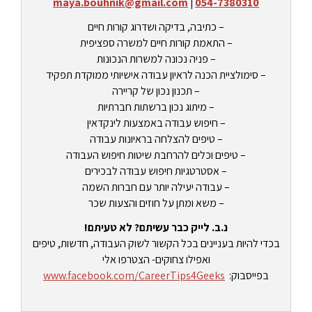
maya.bouhnik@gmail.com
|
054-7380310
– כתיבה, בדיקה ושדרוג קורות חיים
– התאמת קורות חיים למשרה ספציפית
– פניה נכונה למשרות הנכונות
– סימולציית הכנה לראיון עבודה אישיותי ממוקדת תפקיד
– תכנון נכון של קריירה
– מיתוג נכון ברשתות חברתיות
– חיפוש עבודה באמצעות לינקדאין
– טיפים להצלחה בראיונות עבודה
– טיפים וכלים להרחבת שיטות חיפוש העבודה
– אסטרטגיות חיפוש עבודה לבכירים
– עבודה יעילה יותר עם חברות השמה
– משא ומתן על חוזים והצעות שכר
נ.ב. לייק כבר עשיתם? לא טעיתם!
בכדי להיות בעניינים בכל הקשור לשוק העבודה, חדשות, טיפים
ואפילו צחוקים- הצטרפו אלי
בפייסבוק:
www.facebook.com/CareerTips4Geeks