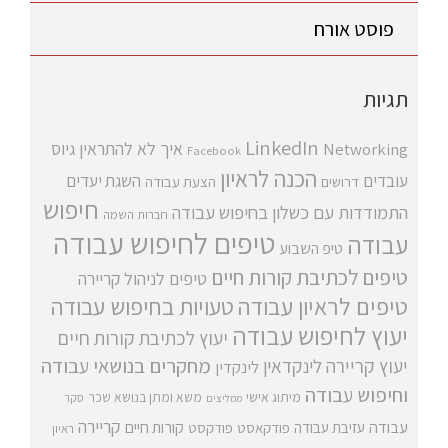
פוסט אורח
תגיות
LinkedIn
איך לא להתראין
גיוס
Networking
Facebook
הכנה לראיון
עובדים
השגת יעדים
דרושים
הצעת עבודה
חיפוש
התמודדות עם כשלון בחיפוש עבודה
חברות השמה
טיפים לחיפוש עבודה
עבודה
טיפ השבוע
טיפים לכתיבת קורות חיים
טיפים לניהול קריירה
טיפים לראיון עבודה
טעויות בחיפוש עבודה
יעוץ לחיפוש עבודה
יעוץ לכתיבת קורות חיים
מחקרים בנושאי עבודה
יעוץ קריירה
לינקדאין
לינקדין
וחיפוש עבודה
מיתוג אישי
משא ומתן בנושא שכר
סקר
ממליצים
קריירה
עבודה
קורות חיים
עזיבת עבודה
פודקאסט
פודקסט
ראיון