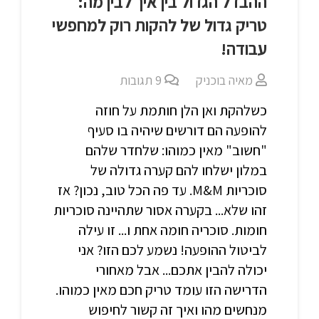
ההבדל הגדול בין איך לבין מה:
טריק גדול של להקות רוק למחפשי
עבודה!
מאיה בוכניק
9
תגובות
כשלהקת ואן הלן חותמת על חוזה
להופעה הם דורשים שיהיה בו סעיף
"חשוב" מאין כמוהו: שלחדר שלהם
במלון ישלחו להם קערה גדולה של
סוכריות M&M. עד פה הכל טוב, נכון? אז
זהו שלא... בקערה אסור שתהיינה סוכריות
חומות. סוכריה חומה אחת ו... זו עילה
לביטול ההופעה! נשמע לכם הזו? אני
יכולה להבין אתכם... אבל מאחורי
הדרישה הזו עומד טריק חכם מאין כמוהו.
מנחשים מהו ואיך זה קשור לחיפוש