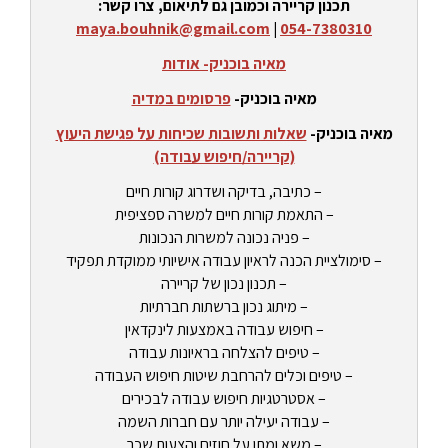
תכנון קריירה וכמובן גם לתיאום, צרו קשר:
maya.bouhnik@gmail.com
|
054-7380310
מאיה בוכניק- אודות
מאיה בוכניק-
פרסומים במדיה
מאיה בוכניק-
שאלות ותשובות שכיחות על פגישת היעוץ
(קריירה/חיפוש עבודה)
– כתיבה, בדיקה ושדרוג קורות חיים
– התאמת קורות חיים למשרה ספציפית
– פניה נכונה למשרות הנכונות
– סימולציית הכנה לראיון עבודה אישיותי ממוקדת תפקיד
– תכנון נכון של קריירה
– מיתוג נכון ברשתות חברתיות
– חיפוש עבודה באמצעות לינקדאין
– טיפים להצלחה בראיונות עבודה
– טיפים וכלים להרחבת שיטות חיפוש העבודה
– אסטרטגיות חיפוש עבודה לבכירים
– עבודה יעילה יותר עם חברות השמה
– משא ומתן על חוזים והצעות שכר