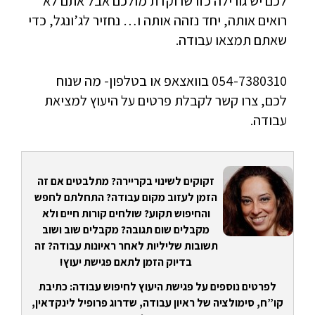
לכם יש גורילה כזו שרוקדת מולכם אבל אתם לא
רואים אותה, יחד נזהה אותה ו… נחזיר לג’ונגל, כדי
שאתם תמצאו עבודה.
054-7380310 בוואצאפ או בטלפון- מה שנוח
לכם, צרו קשר לקבלת פרטים על היעוץ למציאת
עבודה.
זקוקים לשינוי בקריירה? מתלבטים אם זה
הזמן לעזוב מקום עבודה? התחלתם לחפש
והחיפוש תקוע? שולחים קורות חיים ולא
מקבלים שום תגובה? מקבלים שוב ושוב
תשובות שליליות לאחר ראיונות עבודה? זה
בדיוק הזמן לתאם פגישת יעוץ!
לפרטים נוספים על פגישת היעוץ לחיפוש עבודה: כתיבת
קו”ח, סימולציה של ראיון עבודה, שדרוג פרופיל לינקדאין,