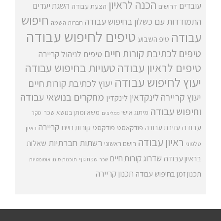
הכנה לראיון
עובדים
השגת יעדים
דרושים
הצעת עבודה
חיפוש
התמודדות עם כשלון בחיפוש עבודה
חברות השמה
טיפים לחיפוש עבודה
עבודה
טיפ השבוע
טיפים לכתיבת קורות חיים
טיפים לניהול קריירה
טיפים לראיון עבודה
טעויות בחיפוש עבודה
יעוץ לחיפוש עבודה
יעוץ לכתיבת קורות חיים
מחקרים בנושאי עבודה
יעוץ קריירה
לינקדאין
לינקדין
וחיפוש עבודה
מיתוג אישי
משא ומתן בנושא שכר
סקר
ממליצים
קריירה
עבודה
קורות חיים
עזיבת עבודה
פודקאסט
פודקסט
ראיון
ראיון עבודה
רשתות חברתיות
שאלות
רושם ראשוני
טלפוני
שדרוג קורות חיים
בראיון עבודה
שפת גוף
שכר
תוכנות סינון אוטומטיות
תכנון קריירה
תכנון זמן בחיפוש עבודה