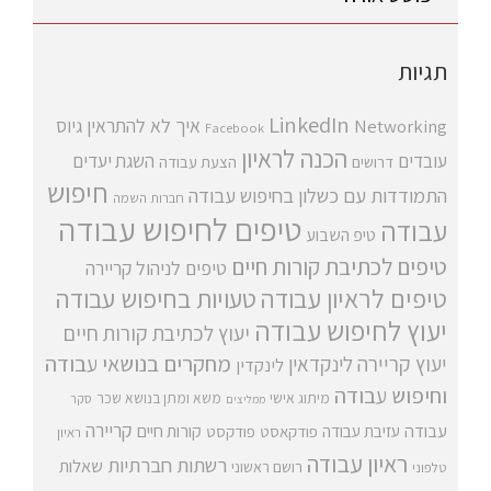
תגיות
LinkedIn
איך לא להתראין
גיוס
Networking
Facebook
הכנה לראיון
עובדים
השגת יעדים
דרושים
הצעת עבודה
חיפוש
התמודדות עם כשלון בחיפוש עבודה
חברות השמה
טיפים לחיפוש עבודה
עבודה
טיפ השבוע
טיפים לכתיבת קורות חיים
טיפים לניהול קריירה
טיפים לראיון עבודה
טעויות בחיפוש עבודה
יעוץ לחיפוש עבודה
יעוץ לכתיבת קורות חיים
מחקרים בנושאי עבודה
יעוץ קריירה
לינקדאין
לינקדין
וחיפוש עבודה
מיתוג אישי
משא ומתן בנושא שכר
סקר
ממליצים
קריירה
עבודה
קורות חיים
עזיבת עבודה
פודקאסט
פודקסט
ראיון
ראיון עבודה
רשתות חברתיות
שאלות
רושם ראשוני
טלפוני