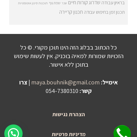
שדרוג קורות חיים
בראיון עבודה
שפת גוף
שכר
תוכנות סינון אוטומטיות
תכנון קריירה
תכנון זמן בחיפוש עבודה
כל הכתוב בבלוג הזה הינו תוכן מקורי. © כל
הזכויות שמורות למאיה בוכניק. אין לעשות שימוש
בתוכן ללא אישור.
אימייל:
maya.bouhnik@gmail.com
|
צרו
קשר:
054-7380310
הצהרת נגישות
שלחו הודעה לקבלת פרטים על היעוץ!
מדיניות פרטיות