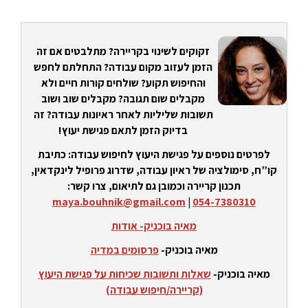
זקוקים לשינוי בקריירה? מתלבטים אם זה
הזמן לעזוב מקום עבודה? התחלתם לחפש
והחיפוש תקוע? שולחים קורות חיים ולא
מקבלים שום תגובה? מקבלים שוב ושוב
תשובות שליליות לאחר ראיונות עבודה? זה
בדיוק הזמן לתאם פגישת יעוץ!
לפרטים נוספים על פגישת היעוץ לחיפוש עבודה: כתיבת
קו”ח, סימולציה של ראיון עבודה, שדרוג פרופיל לינקדאין,
תכנון קריירה וכמובן גם לתיאום, צרו קשר:
maya.bouhnik@gmail.com
|
054-7380310
מאיה בוכניק- אודות
מאיה בוכניק-
פרסומים במדיה
מאיה בוכניק-
שאלות ותשובות שכיחות על פגישת היעוץ
(קריירה/חיפוש עבודה)