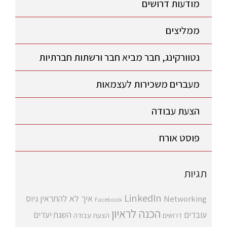
מודעות דרושים
ממליצים
נטוורקינג, חבר מביא חבר ורשתות חברתיות
מעברים משכירות לעצמאות
הצעת עבודה
פוסט אורח
תגיות
LinkedIn
איך לא להתראין
גיוס
Networking
Facebook
הכנה לראיון
עובדים
השגת יעדים
דרושים
הצעת עבודה