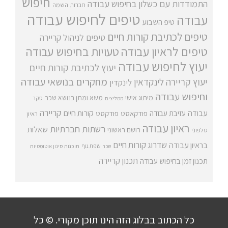
חיפוש
התמודדות עם כשלון בחיפוש עבודה
חברות השמה
טיפים לחיפוש עבודה
עבודה
טיפ השבוע
טיפים לכתיבת קורות חיים
טיפים לניהול קריירה
טיפים לראיון עבודה
טעויות בחיפוש עבודה
יעוץ לחיפוש עבודה
יעוץ לכתיבת קורות חיים
מחקרים בנושאי עבודה
יעוץ קריירה
לינקדאין
לינקדין
וחיפוש עבודה
מיתוג אישי
משא ומתן בנושא שכר
סקר
ממליצים
קריירה
עבודה
קורות חיים
עזיבת עבודה
פודקאסט
פודקסט
ראיון
ראיון עבודה
רשתות חברתיות
שאלות
רושם ראשוני
טלפוני
שדרוג קורות חיים
בראיון עבודה
שפת גוף
שכר
תוכנות סינון אוטומטיות
תכנון קריירה
תכנון זמן בחיפוש עבודה
כל הכתוב בבלוג הזה הינו תוכן מקורי. © כל