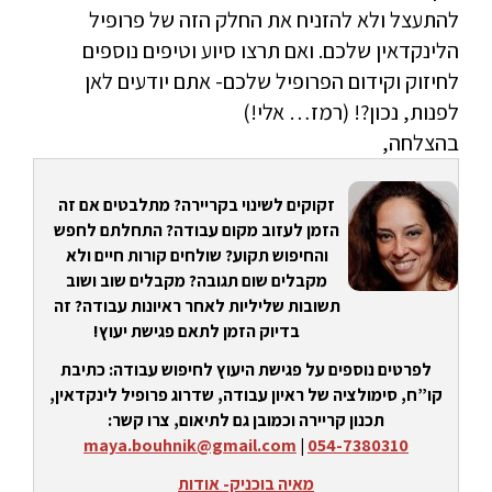
להתעצל ולא להזניח את החלק הזה של פרופיל
הלינקדאין שלכם. ואם תרצו סיוע וטיפים נוספים
לחיזוק וקידום הפרופיל שלכם- אתם יודעים לאן
לפנות, נכון?! (רמז… אלי!)
בהצלחה,
זקוקים לשינוי בקריירה? מתלבטים אם זה
הזמן לעזוב מקום עבודה? התחלתם לחפש
והחיפוש תקוע? שולחים קורות חיים ולא
מקבלים שום תגובה? מקבלים שוב ושוב
תשובות שליליות לאחר ראיונות עבודה? זה
בדיוק הזמן לתאם פגישת יעוץ!
לפרטים נוספים על פגישת היעוץ לחיפוש עבודה: כתיבת
קו”ח, סימולציה של ראיון עבודה, שדרוג פרופיל לינקדאין,
תכנון קריירה וכמובן גם לתיאום, צרו קשר:
maya.bouhnik@gmail.com
|
054-7380310
מאיה בוכניק- אודות