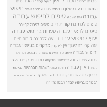
הכנה לראיון
עובדים
השגת יעדים
דרושים
הצעת עבודה
חיפוש
התמודדות עם כשלון בחיפוש עבודה
חברות השמה
טיפים לחיפוש עבודה
עבודה
טיפ השבוע
טיפים לכתיבת קורות חיים
טיפים לניהול קריירה
טיפים לראיון עבודה
טעויות בחיפוש עבודה
יעוץ לחיפוש עבודה
יעוץ לכתיבת קורות חיים
מחקרים בנושאי עבודה
יעוץ קריירה
לינקדאין
לינקדין
וחיפוש עבודה
מיתוג אישי
משא ומתן בנושא שכר
סקר
ממליצים
קריירה
עבודה
קורות חיים
עזיבת עבודה
פודקאסט
פודקסט
ראיון
ראיון עבודה
רשתות חברתיות
שאלות
רושם ראשוני
טלפוני
שדרוג קורות חיים
בראיון עבודה
שפת גוף
שכר
תוכנות סינון אוטומטיות
תכנון קריירה
תכנון זמן בחיפוש עבודה