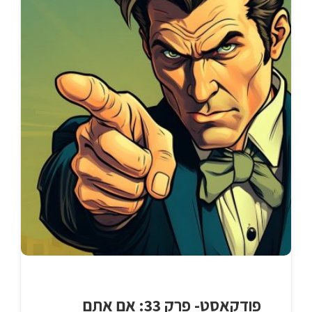
פודקאסט- פרק 33: אם אתם