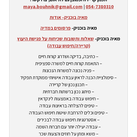
maya.bouhnik@gmail.com
|
054-7380310
מאיה בוכניק- אודות
מאיה בוכניק-
פרסומים במדיה
מאיה בוכניק-
שאלות ותשובות שכיחות על פגישת היעוץ
(קריירה/חיפוש עבודה)
– כתיבה, בדיקה ושדרוג קורות חיים
– התאמת קורות חיים למשרה ספציפית
– פניה נכונה למשרות הנכונות
– סימולציית הכנה לראיון עבודה אישיותי ממוקדת תפקיד
– תכנון נכון של קריירה
– מיתוג נכון ברשתות חברתיות
– חיפוש עבודה באמצעות לינקדאין
– טיפים להצלחה בראיונות עבודה
– טיפים וכלים להרחבת שיטות חיפוש העבודה
– אסטרטגיות חיפוש עבודה לבכירים
– עבודה יעילה יותר עם חברות השמה
– משא ומתן על חוזים והצעות שכר