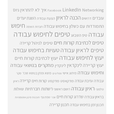
LinkedIn
איך לא להתראין
גיוס
Networking
Facebook
הכנה לראיון
עובדים
השגת יעדים
דרושים
הצעת עבודה
חיפוש
התמודדות עם כשלון בחיפוש עבודה
חברות השמה
טיפים לחיפוש עבודה
עבודה
טיפ השבוע
טיפים לכתיבת קורות חיים
טיפים לניהול קריירה
טיפים לראיון עבודה
טעויות בחיפוש עבודה
יעוץ לחיפוש עבודה
יעוץ לכתיבת קורות חיים
מחקרים בנושאי עבודה
יעוץ קריירה
לינקדאין
לינקדין
וחיפוש עבודה
מיתוג אישי
משא ומתן בנושא שכר
סקר
ממליצים
קריירה
עבודה
קורות חיים
עזיבת עבודה
פודקאסט
פודקסט
ראיון
ראיון עבודה
רשתות חברתיות
שאלות
רושם ראשוני
טלפוני
שדרוג קורות חיים
בראיון עבודה
שפת גוף
שכר
תוכנות סינון אוטומטיות
תכנון קריירה
תכנון זמן בחיפוש עבודה