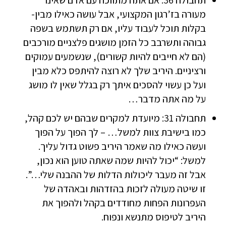
תחבולה 36: אם אתה מתווכח עם אדם שאינו
מעורה בז’רגון המקצועי, אבל עושה כאילו מבין-
בקלות תוכל לעבוד עליו, אם רק תשתמש בשפה
גבוהה ותשרבב כל הזמן מושגים פלצניים מורכבים
(הם לא חייבים להיות קשורים), שנשמעים עמוקים
ורציניים. היריב שלך לא רוצה להיתפס כלא מבין
ועל כן עשוי להסכים איתך רק בגלל שאין לו מושג
על מה אתה מדבר…
תחבולה 31: מיועדת למקרים שבהם יש לכם קהל,
כמו בישיבת צוות למשל… – לך הפוך על הפוך
ועשה כאילו מה שאמר היריב פשוט גדול עליך.
למשל: “יכול להיות שמה שאתה טוען הוא נכון,
אבל זה מעבר ליכולות הדלות של ההבנה שלי…”.
זו שיטה מעולה לזכות בהזדהות ובאהדה של
העפרונות הפחות מחודדים בקהל ולהפוך את
היריב לטיפוס מתנשא ונפוח.