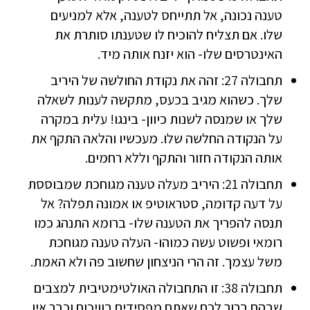
טענה נכונה, אל תתייחס לטענה, אלא למניעים
שלו. אם תצליח להוכיח לו שטענתו סותרת את
האינטרסים שלו- הוא יזנח אותה מיד.
תחבולה 27: זהה את נקודת החולשה של היריב
שלך. כשהוא מגיב בכעס, מתקשה לענות לשאלה
שלך או שמנסה לשנות כיוון- בינגו! עלית במקרה
על הנקודה החלשה שלו. מעכשיו והלאה התקף את
אותה הנקודה חזור והתקף וללא רחמים.
תחבולה 21: היריב מעלה טענה מגוחכת שמבוססת
על דעה קדומה, סטראוטיפ או אמונה תפלה? אל
תנסה להפריך את הטענה שלו- ברומא התנהג כמו
רומאי ופשוט עשה כמוהו- העלה טענה מגוחכת
משל עצמך. זה הרי הניצחון שחשוב פה ולא האמת.
תחבולה 38: זו התחבולה האולטימטיבית למצבים
שבהם ברור לכם שאתם מפסידים בוויכוח וכבר אין