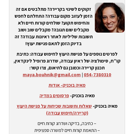
זקוקים לשינוי בקריירה? מתלבטים אם זה
הזמן לעזוב מקום עבודה? התחלתם לחפש
והחיפוש תקוע? שולחים קורות חיים ולא
מקבלים שום תגובה? מקבלים שוב ושוב
תשובות שליליות לאחר ראיונות עבודה? זה
בדיוק הזמן לתאם פגישת יעוץ!
לפרטים נוספים על פגישת היעוץ לחיפוש עבודה: כתיבת
קו”ח, סימולציה של ראיון עבודה, שדרוג פרופיל לינקדאין,
תכנון קריירה וכמובן גם לתיאום, צרו קשר:
maya.bouhnik@gmail.com
|
054-7380310
מאיה בוכניק- אודות
מאיה בוכניק-
פרסומים במדיה
מאיה בוכניק-
שאלות ותשובות שכיחות על פגישת היעוץ
(קריירה/חיפוש עבודה)
– כתיבה, בדיקה ושדרוג קורות חיים
– התאמת קורות חיים למשרה ספציפית