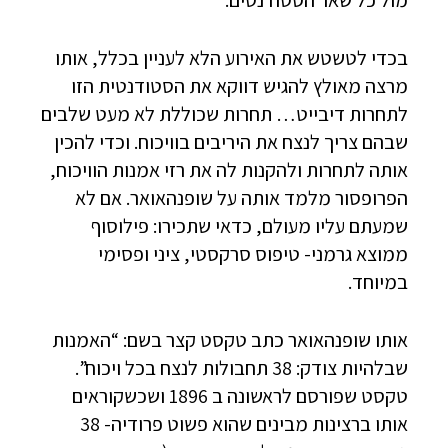
מול כל שאר הסטודנטים.
בכדי לטשטש את האירוע הלא לעניין בכלל, אותו
מרצה מאולץ להגיש דווקא את הסטודנטית הזו
לתחרות דיבייט… תחרות שכוללת לא מעט שלבים
שבהם צריך לנצח את היריבים בוויכוח. וכדי להכין
אותה לתחרות ולהקנות לה את רזי אמנות הוויכוח,
הפרופסור מלמד אותה על שופנהאואר. אם לא
שמעתם עליו מעולם, כדאי שתכירו: פילוסוף
ממוצא גרמני- טיפוס סרקסטי, ציני ופסימי
במיוחד.
אותו שופנהאואר כתב טקסט קצר בשם: “האמנות
שבלהיות צודק: 38 תחבולות לנצח בכל ויכוח”.
טקסט שפורסם לראשונה ב 1896 ושכשקוראים
אותו ברצינות מבינים שהוא פשוט פרודיה- 38