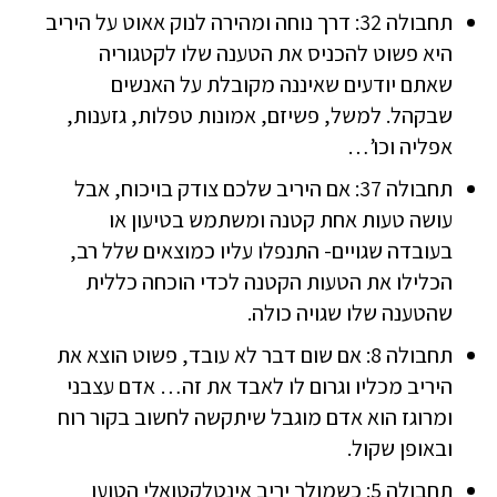
תחבולה 32: דרך נוחה ומהירה לנוק אאוט על היריב
היא פשוט להכניס את הטענה שלו לקטגוריה
שאתם יודעים שאיננה מקובלת על האנשים
שבקהל. למשל, פשיזם, אמונות טפלות, גזענות,
אפליה וכו’…
תחבולה 37: אם היריב שלכם צודק בויכוח, אבל
עושה טעות אחת קטנה ומשתמש בטיעון או
בעובדה שגויים- התנפלו עליו כמוצאים שלל רב,
הכלילו את הטעות הקטנה לכדי הוכחה כללית
שהטענה שלו שגויה כולה.
תחבולה 8: אם שום דבר לא עובד, פשוט הוצא את
היריב מכליו וגרום לו לאבד את זה… אדם עצבני
ומרוגז הוא אדם מוגבל שיתקשה לחשוב בקור רוח
ובאופן שקול.
תחבולה 5: כשמולך יריב אינטלקטואלי הטוען