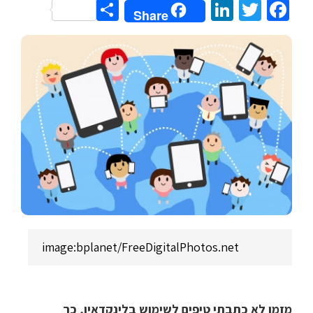
Share
LinkedIn
Twitter
Facebook
Share
image:bplanet/FreeDigitalPhotos.net
מזמן לא כתבתי טיפים לשימוש בלינקדאין, כך