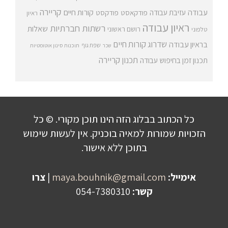
קריירה
עבודה
קורות חיים
עזיבת עבודה
פודקאסט
פודקסט
ראיון
ראיון עבודה
רשתות חברתיות
שאלות
רושם ראשוני
טלפוני
שדרוג קורות חיים
בראיון עבודה
שפת גוף
שכר
תוכנות סינון אוטומטיות
תכנון קריירה
תכנון זמן בחיפוש עבודה
כל הכתוב בבלוג הזה הינו תוכן מקורי. © כל
הזכויות שמורות למאיה בוכניק. אין לעשות שימוש
בתוכן ללא אישור.
אימייל:
maya.bouhnik@gmail.com
|
צרו
קשר:
054-7380310