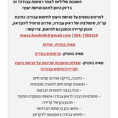
תשובות שליליות לאחר ראיונות עבודה? זה
בדיוק הזמן לתאם פגישת יעוץ!
לפרטים נוספים על פגישת היעוץ לחיפוש עבודה: כתיבת
קו”ח, סימולציה של ראיון עבודה, שדרוג פרופיל לינקדאין,
תכנון קריירה וכמובן גם לתיאום, צרו קשר:
maya.bouhnik@gmail.com
|
054-7380310
מאיה בוכניק- אודות
מאיה בוכניק-
פרסומים במדיה
מאיה בוכניק-
שאלות ותשובות שכיחות על פגישת היעוץ
(קריירה/חיפוש עבודה)
– כתיבה, בדיקה ושדרוג קורות חיים
– התאמת קורות חיים למשרה ספציפית
– פניה נכונה למשרות הנכונות
– סימולציית הכנה לראיון עבודה אישיותי ממוקדת תפקיד
– תכנון נכון של קריירה
– מיתוג נכון ברשתות חברתיות
– חיפוש עבודה באמצעות לינקדאין