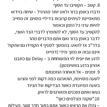
8. קשב – הקשיבו עד הסוף
ודברו באופן ברור ולאט יותר מהרגיל – שיחה בוידאו
מתאפיינת לעיתים קרובות בדיליי מסוים. זה מחייב
להיות ערני כל הזמן וכאמור
להקשיב עד הסוף, לא להתפרץ לדברי הצד השני,
לדבר באופן ברור ואם אתם מדברים מהר
בדר”כ אז להאט. בהמשך לסעיף 4 הקפידו גם שהקול
איננו גבוה או נמוך מידי (דמיינו
לרגע את יונית לוי המשוחחת ב – Delay עם כתבנו
אהרון ברנע בוושינגטון).
9. זמנים – אל תאחרו! הוזמנתם
לשעה מסוימת, התארגנו כמה דקות לפני והגיעו
בשעה המיועדת כאשר הבדיקות של הציוד
נעשו ואתם מוכנים ומאורגנים לראיון.
10.”שקט! מצלמים כאן!”
– נהלו את הראיון כאשר אתם בתוך חדר סגור. פעילות