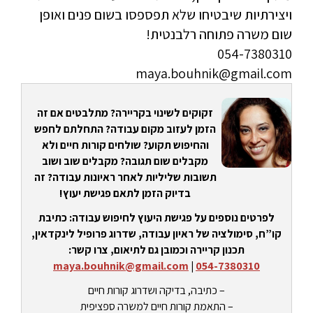
ויצירתיות שיבטיחו שלא תפספסו בשום פנים ואופן
שום משרה פתוחה רלבנטית!
054-7380310
maya.bouhnik@gmail.com
זקוקים לשינוי בקריירה? מתלבטים אם זה
הזמן לעזוב מקום עבודה? התחלתם לחפש
והחיפוש תקוע? שולחים קורות חיים ולא
מקבלים שום תגובה? מקבלים שוב ושוב
תשובות שליליות לאחר ראיונות עבודה? זה
בדיוק הזמן לתאם פגישת יעוץ!
לפרטים נוספים על פגישת היעוץ לחיפוש עבודה: כתיבת
קו”ח, סימולציה של ראיון עבודה, שדרוג פרופיל לינקדאין,
תכנון קריירה וכמובן גם לתיאום, צרו קשר:
maya.bouhnik@gmail.com
|
054-7380310
– כתיבה, בדיקה ושדרוג קורות חיים
– התאמת קורות חיים למשרה ספציפית