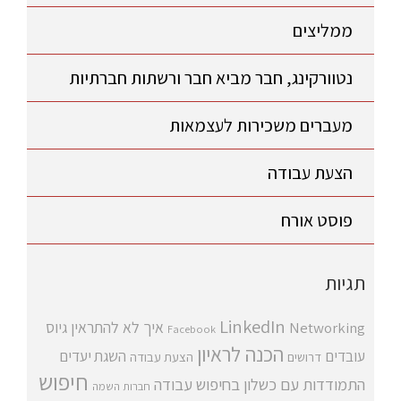
ממליצים
נטוורקינג, חבר מביא חבר ורשתות חברתיות
מעברים משכירות לעצמאות
הצעת עבודה
פוסט אורח
תגיות
LinkedIn
איך לא להתראין
גיוס
Networking
Facebook
הכנה לראיון
עובדים
השגת יעדים
דרושים
הצעת עבודה
חיפוש
התמודדות עם כשלון בחיפוש עבודה
חברות השמה