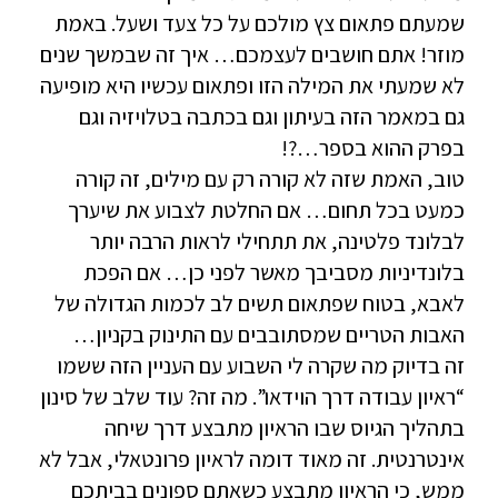
שמעתם פתאום צץ מולכם על כל צעד ושעל. באמת
מוזר! אתם חושבים לעצמכם… איך זה שבמשך שנים
לא שמעתי את המילה הזו ופתאום עכשיו היא מופיעה
גם במאמר הזה בעיתון וגם בכתבה בטלויזיה וגם
בפרק ההוא בספר…?!
טוב, האמת שזה לא קורה רק עם מילים, זה קורה
כמעט בכל תחום… אם החלטת לצבוע את שיערך
לבלונד פלטינה, את תתחילי לראות הרבה יותר
בלונדיניות מסביבך מאשר לפני כן… אם הפכת
לאבא, בטוח שפתאום תשים לב לכמות הגדולה של
האבות הטריים שמסתובבים עם התינוק בקניון…
זה בדיוק מה שקרה לי השבוע עם העניין הזה ששמו
“ראיון עבודה דרך הוידאו”. מה זה? עוד שלב של סינון
בתהליך הגיוס שבו הראיון מתבצע דרך שיחה
אינטרנטית. זה מאוד דומה לראיון פרונטאלי, אבל לא
ממש, כי הראיון מתבצע כשאתם ספונים בביתכם