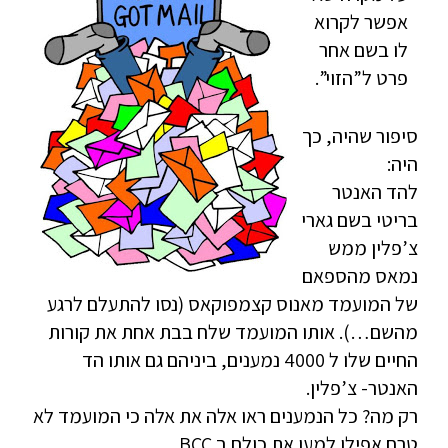
אפשר לקרוא
לו בשם אחר
פרט ל”הזוי”.
סיפור שהיה, כך
היה:
להד האנטר
בריטי בשם גארי
צ’פלין ממש
נמאס מהספאם
של המועמד מאנוס קצמפוקאס (נסו להתעלם לרגע
מהשם…). אותו המועמד שלח בבת אחת את קורות
החיים שלו ל 4000 נמענים, ביניהם גם אותו הד
האנטר- צ’פלין.
רק מה? כל הנמענים ראו אלה את אלה כי המועמד לא
טרח אפילו למען את כולם ב BCC…