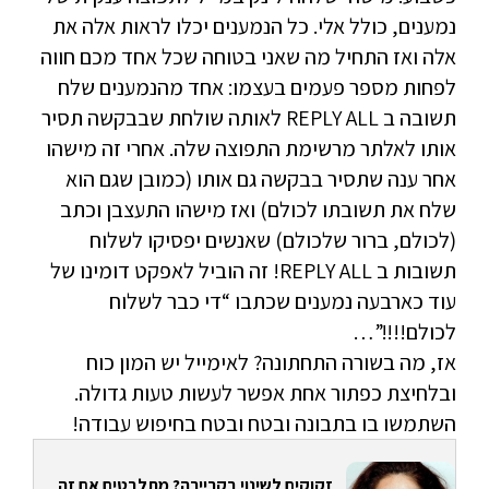
נמענים, כולל אלי. כל הנמענים יכלו לראות אלה את
אלה ואז התחיל מה שאני בטוחה שכל אחד מכם חווה
לפחות מספר פעמים בעצמו: אחד מהנמענים שלח
תשובה ב REPLY ALL לאותה שולחת שבבקשה תסיר
אותו לאלתר מרשימת התפוצה שלה. אחרי זה מישהו
אחר ענה שתסיר בבקשה גם אותו (כמובן שגם הוא
שלח את תשובתו לכולם) ואז מישהו התעצבן וכתב
(לכולם, ברור שלכולם) שאנשים יפסיקו לשלוח
תשובות ב REPLY ALL! זה הוביל לאפקט דומינו של
עוד כארבעה נמענים שכתבו “די כבר לשלוח
לכולם!!!!”…
אז, מה בשורה התחתונה? לאימייל יש המון כוח
ובלחיצת כפתור אחת אפשר לעשות טעות גדולה.
השתמשו בו בתבונה ובטח ובטח בחיפוש עבודה!
זקוקים לשינוי בקריירה? מתלבטים אם זה