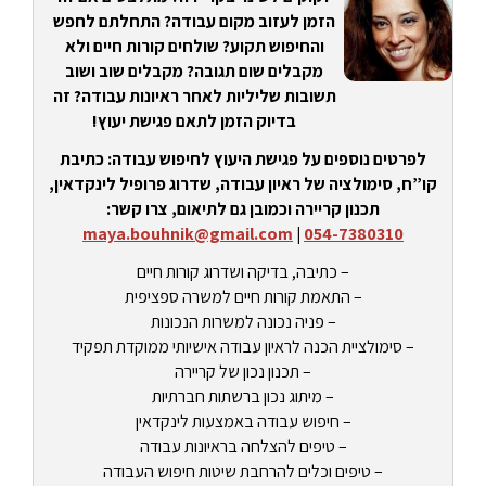
הזמן לעזוב מקום עבודה? התחלתם לחפש
והחיפוש תקוע? שולחים קורות חיים ולא
מקבלים שום תגובה? מקבלים שוב ושוב
תשובות שליליות לאחר ראיונות עבודה? זה
בדיוק הזמן לתאם פגישת יעוץ!
לפרטים נוספים על פגישת היעוץ לחיפוש עבודה: כתיבת
קו”ח, סימולציה של ראיון עבודה, שדרוג פרופיל לינקדאין,
תכנון קריירה וכמובן גם לתיאום, צרו קשר:
maya.bouhnik@gmail.com
|
054-7380310
– כתיבה, בדיקה ושדרוג קורות חיים
– התאמת קורות חיים למשרה ספציפית
– פניה נכונה למשרות הנכונות
– סימולציית הכנה לראיון עבודה אישיותי ממוקדת תפקיד
– תכנון נכון של קריירה
– מיתוג נכון ברשתות חברתיות
– חיפוש עבודה באמצעות לינקדאין
– טיפים להצלחה בראיונות עבודה
– טיפים וכלים להרחבת שיטות חיפוש העבודה