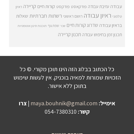
קריירה
עבודה
קורות חיים
עזיבת עבודה
פודקאסט
פודקסט
ראיון
ראיון עבודה
רשתות חברתיות
שאלות
רושם ראשוני
טלפוני
שדרוג קורות חיים
בראיון עבודה
שפת גוף
שכר
תוכנות סינון אוטומטיות
תכנון קריירה
תכנון זמן בחיפוש עבודה
כל הכתוב בבלוג הזה הינו תוכן מקורי. © כל
הזכויות שמורות למאיה בוכניק. אין לעשות שימוש
בתוכן ללא אישור.
אימייל:
maya.bouhnik@gmail.com
|
צרו
קשר:
054-7380310