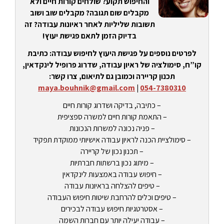
והחיפוש תקוע? שולחים קורות חיים ולא
מקבלים שום תגובה? מקבלים שוב ושוב
תשובות שליליות לאחר ראיונות עבודה? זה
בדיוק הזמן לתאם פגישת יעוץ!
לפרטים נוספים על פגישת היעוץ לחיפוש עבודה: כתיבת
קו”ח, סימולציה של ראיון עבודה, שדרוג פרופיל לינקדאין,
תכנון קריירה וכמובן גם לתיאום, צרו קשר:
maya.bouhnik@gmail.com
|
054-7380310
– כתיבה, בדיקה ושדרוג קורות חיים
– התאמת קורות חיים למשרה ספציפית
– פניה נכונה למשרות הנכונות
– סימולציית הכנה לראיון עבודה אישיותי ממוקדת תפקיד
– תכנון נכון של קריירה
– מיתוג נכון ברשתות חברתיות
– חיפוש עבודה באמצעות לינקדאין
– טיפים להצלחה בראיונות עבודה
– טיפים וכלים להרחבת שיטות חיפוש העבודה
– אסטרטגיות חיפוש עבודה לבכירים
– עבודה יעילה יותר עם חברות השמה