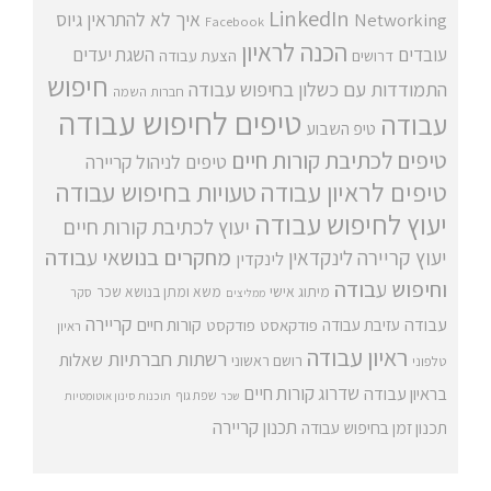
LinkedIn
איך לא להתראין
גיוס
Networking
Facebook
הכנה לראיון
עובדים
השגת יעדים
דרושים
הצעת עבודה
חיפוש
התמודדות עם כשלון בחיפוש עבודה
חברות השמה
טיפים לחיפוש עבודה
עבודה
טיפ השבוע
טיפים לכתיבת קורות חיים
טיפים לניהול קריירה
טיפים לראיון עבודה
טעויות בחיפוש עבודה
יעוץ לחיפוש עבודה
יעוץ לכתיבת קורות חיים
מחקרים בנושאי עבודה
יעוץ קריירה
לינקדאין
לינקדין
וחיפוש עבודה
מיתוג אישי
משא ומתן בנושא שכר
סקר
ממליצים
קריירה
עבודה
קורות חיים
עזיבת עבודה
פודקאסט
פודקסט
ראיון
ראיון עבודה
רשתות חברתיות
שאלות
רושם ראשוני
טלפוני
שדרוג קורות חיים
בראיון עבודה
שפת גוף
שכר
תוכנות סינון אוטומטיות
תכנון קריירה
תכנון זמן בחיפוש עבודה