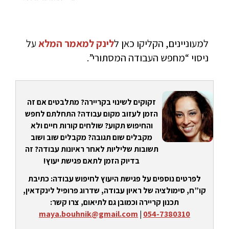
למעוניינים, הקליקו כאן ל
לינק למאמר המלא
על
ניסוי “מחפש העבודה המסתורי”.
זקוקים לשינוי בקריירה? מתלבטים אם זה
הזמן לעזוב מקום עבודה? התחלתם לחפש
והחיפוש תקוע? שולחים קורות חיים ולא
מקבלים שום תגובה? מקבלים שוב ושוב
תשובות שליליות לאחר ראיונות עבודה? זה
בדיוק הזמן לתאם פגישת יעוץ!
לפרטים נוספים על פגישת היעוץ לחיפוש עבודה: כתיבת
קו”ח, סימולציה של ראיון עבודה, שדרוג פרופיל לינקדאין,
תכנון קריירה וכמובן גם לתיאום, צרו קשר:
maya.bouhnik@gmail.com
|
054-7380310