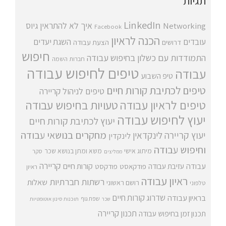
תגיות
LinkedIn
איך לא להתראין
גיוס
Networking
Facebook
הכנה לראיון
עובדים
השגת יעדים
דרושים
הצעת עבודה
חיפוש
התמודדות עם כשלון בחיפוש עבודה
חברות השמה
טיפים לחיפוש עבודה
עבודה
טיפ השבוע
טיפים לכתיבת קורות חיים
טיפים לניהול קריירה
טיפים לראיון עבודה
טעויות בחיפוש עבודה
יעוץ לחיפוש עבודה
יעוץ לכתיבת קורות חיים
מחקרים בנושאי עבודה
יעוץ קריירה
לינקדאין
לינקדין
וחיפוש עבודה
מיתוג אישי
משא ומתן בנושא שכר
סקר
ממליצים
קריירה
עבודה
קורות חיים
עזיבת עבודה
פודקאסט
פודקסט
ראיון
ראיון עבודה
רשתות חברתיות
שאלות
רושם ראשוני
טלפוני
שדרוג קורות חיים
בראיון עבודה
שפת גוף
שכר
תוכנות סינון אוטומטיות
תכנון קריירה
תכנון זמן בחיפוש עבודה