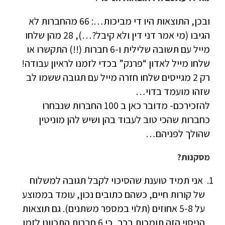
ובכן, התוצאות היו די מביכות…: 66 מהחברות לא
הגיבו (מי אמר דני דין ולא קיבל?…), 28 מהן שלחו
מייל עם תשובה שלילית ו-6 חברות (!!) התקשרו או
שלחו מייל לאדון “פרנק” בכדי לזמנו לראיון עבודה!
רק 2 מגייסים שלחו חזרה מייל עם תגובה ששמו לב
שזהו מועמד בדוי…
להזכירכם- מדובר כאן ב 100 החברות שנבחרו
כחברות שהכי טוב לעבוד בהן ושיש להן מוניטין
שהולך לפניהם…
מסקנות?
אני תמיד טוענת שהסיכוי לקבל תגובה למשלוח
של קורות חיים, כשהם כתובים נכון, עומד בממוצע
על 5-8 אחוזים (תלוי במספר משתנים). גם תוצאות
הניסוי הזה תומכות בכך, כי 6 חברות התכוונו לזמן