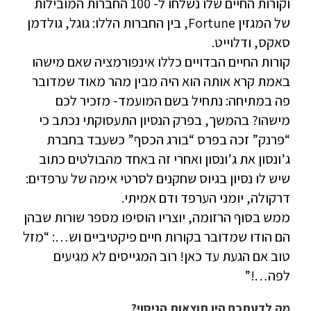
וקורות החיים שלו נשלחו ל- 100 החברות המובילות
של המגזין Fortune, בין החברות הללו: גוגל, גולדמן
סאקס, ודלוייט.
קורות החיים הבדויים כללו אינפורמציה שאם מישהו
באמת קרא אותה הוא היה מבין מהר מאוד שמדובר
פה במתיחה: נתחיל בשם המועמד- מזכיר לכם
מישהו? בהמשך, בפרק הנסיון התעסוקתי נכתב כי
“פרנק” זכה בפרס “בורג הכסף” כשעבד בחברת
ג’ונסון את ג’ונסון ואחרי זה באחד מהבולטים כתוב
שיש לו נסיון בגיוס שחקנים לסרטי אימה של ערפדים:
דרקולה, יומני הערפד ודם אמיתי.
ממש בסוף הרזומה, יוצריו הוסיפו מספר שורות שבהן
הם הודו שמדובר בקורות חיים פיקטיביים וש…: “מזל
טוב אם הגעת עד כאן! רוב המגייסים לא מגיעים
לפה…!”
מה לדעתכם היו תוצאות הניסוי?