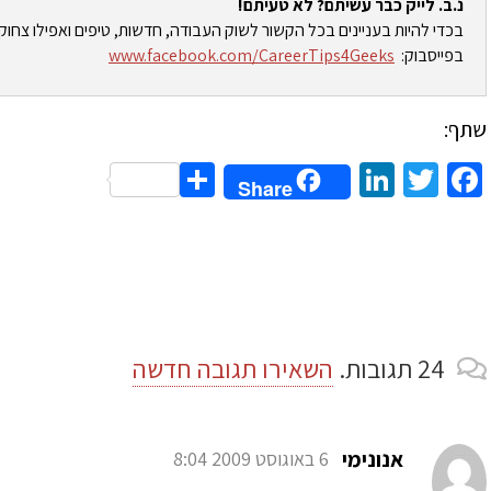
נ.ב. לייק כבר עשיתם? לא טעיתם!
בכדי להיות בעניינים בכל הקשור לשוק העבודה, חדשות, טיפים ואפילו צחוק
בפייסבוק:
www.facebook.com/CareerTips4Geeks
שתף:
Share
LinkedIn
Twitter
Facebook
Share
24
תגובות
.
השאירו תגובה חדשה
אנונימי
6 באוגוסט 2009 8:04