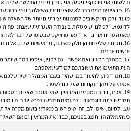
חולשות/ אני פרפקציוניסט/ אני קפדן מידי/ החולשה שלי היא ג
15. מראיינים רבים כבר לא שואלים את השאלה הזו כי ברור 
מועד. ולכן היו קשובים לסגנונות יצירתיים יותר של השאלה שי
לדוגמא: “לכולנו יש מטלות בעבודה השגרתית שאנחנו פחות 
שאתה פחות אוהב.” או “תאר פרוייקט שבסופו של דבר לא הצ
16. תכונות שליליות הן חלק מאיתנו, מהאישיות שלנו, אל ת
אנשים אחרים.
17. במהלך הראיון ואם אפשר – גם לפניו, איספו כמה שיותר
העת התאימו את תשובתכם למידע שאספתם.
18. תמיד ניתן להיעזר במי שהיה בעבר המנהל הישיר שלכם 
אמיתי על מהן הנקודות שעליכם לשפר.
19. זיכרו, ברוב המקרים המראיין ישאל אתכם שאלות נוספו
תידרשו לתת דוגמאות , לפעמים תידרשו לפרט יותר. היו מוכני
20. ולסיום, שימו לב, זהו טיפ חשוב מאוד!! בשום מקרה אל 
כשהשאלה הזו תוצג בפניכם, כבדו את המראיין גם אם השאלה 