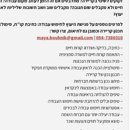
זקוקים לשינוי בקריירה? מתלבטים אם זה הזמן לעזוב מקום עבודה? 
חיים ולא מקבלים שום תגובה? מקבלים שוב ושוב תשובות שליליות לאח
יעוץ!
לפרטים נוספים על פגישת היעוץ לחיפוש עבודה: כתיבת קו”ח, סימולצי
תכנון קריירה וכמובן גם לתיאום, צרו קשר:
maya.bouhnik@gmail.com
|
054-7380310
– כתיבה, בדיקה ושדרוג קורות חיים
– התאמת קורות חיים למשרה ספציפית
– פניה נכונה למשרות הנכונות
– סימולציית הכנה לראיון עבודה אישיותי ממוקדת תפקיד
– תכנון נכון של קריירה
– מיתוג נכון ברשתות חברתיות
– חיפוש עבודה באמצעות לינקדאין
– טיפים להצלחה בראיונות עבודה
– טיפים וכלים להרחבת שיטות חיפוש העבודה
– אסטרטגיות חיפוש עבודה לבכירים
– עבודה יעילה יותר עם חברות השמה
– משא ומתן על חוזים והצעות שכר