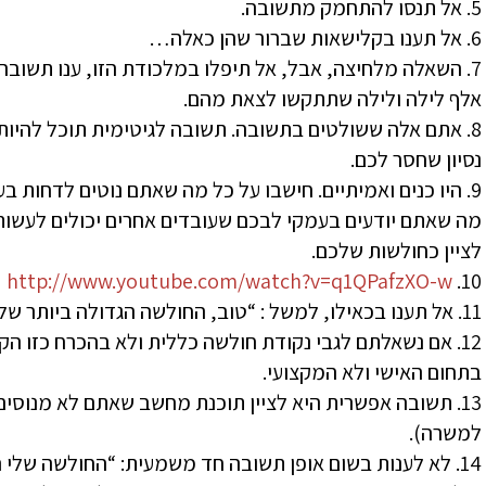
5. אל תנסו להתחמק מתשובה.
6. אל תענו בקלישאות שברור שהן כאלה…
7. השאלה מלחיצה, אבל, אל תיפלו במלכודת הזו, ענו תשובה י
אלף לילה ולילה שתתקשו לצאת מהם.
8. אתם אלה ששולטים בתשובה. תשובה לגיטימית תוכל להיות 
נסיון שחסר לכם.
9. היו כנים ואמיתיים. חישבו על כל מה שאתם נוטים לדחות 
מה שאתם יודעים בעמקי לבכם שעובדים אחרים יכולים לעשות 
לציין כחולשות שלכם.
http://www.youtube.com/watch?v=q1QPafzXO-w
10.
11. אל תענו בכאילו, למשל : “טוב, החולשה הגדולה ביותר שלי היא שאני וורקוהוליק/לוקח ללב…”.
12. אם נשאלתם לגבי נקודת חולשה כללית ולא בהכרח כזו הק
בתחום האישי ולא המקצועי.
13. תשובה אפשרית היא לציין תוכנת מחשב שאתם לא מנוסים 
למשרה).
14. לא לענות בשום אופן תשובה חד משמעית: “החולשה שלי הי