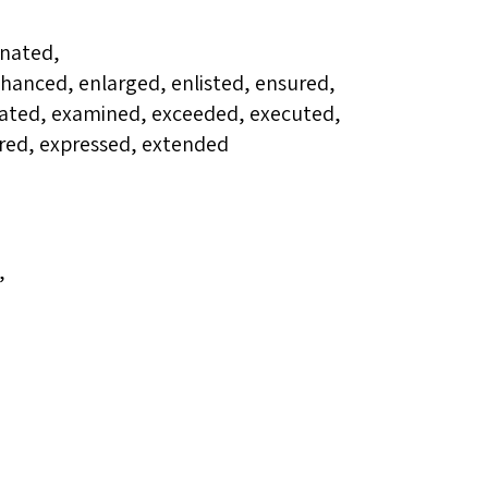
inated,
anced, enlarged, enlisted, ensured,
uated, examined, exceeded, executed,
red, expressed, extended
,