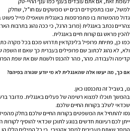
לעומת זאת, אם אתם עובדים בענף כמו ענף ההיי-טק
למשל, שבו בתפקידים רבים יש ממשקים עם חו”ל, שחלק
גדול מהמשרות בו מתפרסמות באנגלית ושאפילו מייל פשוט בי
צהריים נכתב באנגלית (מרוב הרגל, כי ככה נהוג בתרבות האר
להכין מראש גם קורות חיים באנגלית.
כמו כן, פתיחת פרופיל בלינקדאין תדרוש מכם בכל מקרה כת
ולא, לא נהוג לכתוב שם פרופילים בעברית כך שאם זו השפה 
קדימה ולעבודה. מהר, מהר להכנס ולשנות שם את שפת הפרופ
אם כך, מה יעשו אלה שהאנגלית לא מי יודע שגורה בפיהם?
נו, בשביל זה נתכנסנו כאן.
בהמשך תוכלו למצוא רשימה של פעלים באנגלית. מדובר ברשי
שכדאי לשלב בקורות החיים שלכם.
נסו להתחיל את המשפטים בקורות החיים שלכם בחלק מהמילי
ייתן לכם רעיונות חדשים בנוגע לתוכן שכדאי להוסיף לקורות הח
המסר שאתם מעבירים למסר אקטיבי, כי כל המילים הללו הן מ