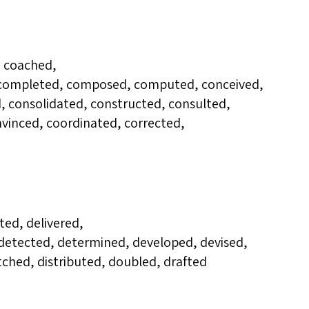
, coached,
completed, composed, computed, conceived,
 consolidated, constructed, consulted,
nvinced, coordinated, corrected,
ed, delivered,
detected, determined, developed, devised,
tched, distributed, doubled, drafted