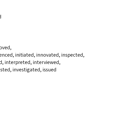
d
roved,
enced, initiated, innovated, inspected,
ed, interpreted, interviewed,
sted, investigated, issued