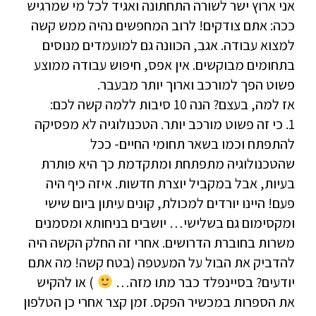
אני ארוץ ישר לשורה התחתונה ואגיד לכל מי שמרגיש
ככה: אתם צודקים! לרוב המחפשים נהיה ממש קשה
למצוא עבודה. אגב, הכוונה גם למועמדים מנוסים
בתחומים מבוקשים. אין אפס, חיפוש עבודה ממוצע
פשוט הפך למורכב וארוך יותר מבעבר.
אז למה, בעצם? הנה 10 סיבות ללמה קשה לכם:
1. כי זה פשוט מורכב יותר. הטכנולוגיה לא מפסיקה
להתפתח וכמו בשאר תחומי החיים- ככל
שהטכנולוגיה מתפתחת ומתקדמת כך היא פותרת
בעיות, אבל במקביל יוצרת חדשות. איזה כיף היה
פעם! היינו יורדים למכולת, קונים עיתון ביום שישי
ומקסימום גם בשלישי… יושבים בניחותא ומסמנים
משרות בחוברת הדרושים. אחרי זה החלק הקשה היה
להדביק את הבול על המעטפה (בטח קשה! מה אתם
יודעים? בסיינפלד כבר מתו מזה…
) או להקיש
את הספרות במכשיר הפקס. זמן קצר אחרי כן הטלפון