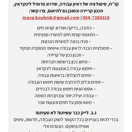
קו”ח, סימולציה של ראיון עבודה, שדרוג פרופיל לינקדאין,
תכנון קריירה וכמובן גם לתיאום, צרו קשר:
maya.bouhnik@gmail.com
|
054-7380310
– כתיבה, בדיקה ושדרוג קורות חיים
– התאמת קורות חיים למשרה ספציפית
– פניה נכונה למשרות הנכונות
– סימולציית הכנה לראיון עבודה אישיותי ממוקדת תפקיד
– תכנון נכון של קריירה
– מיתוג נכון ברשתות חברתיות
– חיפוש עבודה באמצעות לינקדאין
– טיפים להצלחה בראיונות עבודה
– טיפים וכלים להרחבת שיטות חיפוש העבודה
– אסטרטגיות חיפוש עבודה לבכירים
– עבודה יעילה יותר עם חברות השמה
– משא ומתן על חוזים והצעות שכר
נ.ב. לייק כבר עשיתם? לא טעיתם!
בכדי להיות בעניינים בכל הקשור לשוק העבודה, חדשות, טיפים
ואפילו צחוקים- הצטרפו אלי