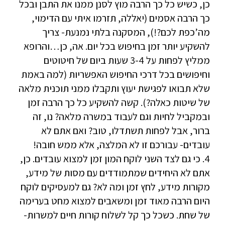
כן, כשיש כל כך הרבה מוץ לסנן ממנו את התבן ובכל
כך הרבה אסמים (יאללה, תזרמו איתי עם הדימוי,
מה’כפת לכם?!), המסקנה בלתי נמנעת- צריך
להשקיע יותר זמן בחיפוש בכל יום. אה, כן…והרופא
ממליץ לפחות על 3-4 שעות ביום של חיטוטים
וחיפושים בכל דרכי החיפוש האפשריות (למה באמת
שלא תבואו לפגישת יעוץ ותקבלו ממני תוכנית מלאה
של שיטות כאלה?). קשה להשקיע כל כך הרבה זמן
ובמקביל לחיות וגם לעבוד במשרה מלאה? נו, זה
ברור, אבל לפחות תשתדלו, טוב? ואם אתם לא
עובדים- עבורכם זו לא המלצה, אלא ממש חובה!
4. כי גם לצד השני לוקח המון זמן למצוא עובדים. כן,
אתם לא היחידים שמתמודדים עם מסות של מידע,
מקורות מידע, לחץ זמן ומה לא? גם למעסיקים לוקח
היום הרבה מאוד זמן ומשאבים למצוא מחט בערימה
של שחת. כשכל כך קל לשלוח קורות חיים למשרות-