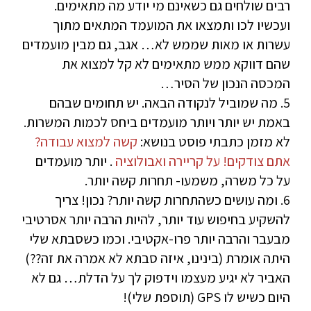
רבים שולחים גם כשאינם מי יודע מה מתאימים.
ועכשיו לכו ותמצאו את המועמד המתאים מתוך
עשרות או מאות שממש לא… אגב, גם מבין מועמדים
שהם דווקא ממש מתאימים לא קל למצוא את
המכסה הנכון של הסיר…
5. מה שמוביל לנקודה הבאה. יש תחומים שבהם
באמת יש יותר ויותר מועמדים ביחס לכמות המשרות.
לא מזמן כתבתי פוסט בנושא:
קשה למצוא עבודה?
אתם צודקים! על קריירה ואבולוציה
. יותר מועמדים
על כל משרה, משמעו- תחרות קשה יותר.
6. ומה עושים כשהתחרות קשה יותר? נכון! צריך
להשקיע בחיפוש עוד יותר, להיות הרבה יותר אסרטיבי
מבעבר והרבה יותר פרו-אקטיבי. וכמו כשסבתא שלי
היתה אומרת (בינינו, איזה סבתא לא אמרה את זה??)
האביר לא יגיע מעצמו וידפוק לך על הדלת… גם לא
היום כשיש לו GPS (תוספת שלי)!