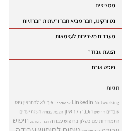
ממליצים
נטוורקינג, חבר מביא חבר ורשתות חברתיות
מעברים משכירות לעצמאות
הצעת עבודה
פוסט אורח
תגיות
LinkedIn
איך לא להתראין
גיוס
Networking
Facebook
הכנה לראיון
עובדים
השגת יעדים
דרושים
הצעת עבודה
חיפוש
התמודדות עם כשלון בחיפוש עבודה
חברות השמה
טיפים לחיפוש עבודה
עבודה