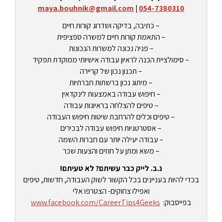
maya.bouhnik@gmail.com
|
054-7380310
– כתיבה, בדיקה ושדרוג קורות חיים
– התאמת קורות חיים למשרה ספציפית
– פניה נכונה למשרות הנכונות
– סימולציית הכנה לראיון עבודה אישיותי ממוקדת תפקיד
– תכנון נכון של קריירה
– מיתוג נכון ברשתות חברתיות
– חיפוש עבודה באמצעות לינקדאין
– טיפים להצלחה בראיונות עבודה
– טיפים וכלים להרחבת שיטות חיפוש העבודה
– אסטרטגיות חיפוש עבודה לבכירים
– עבודה יעילה יותר עם חברות השמה
– משא ומתן על חוזים והצעות שכר
נ.ב. לייק כבר עשיתם? לא טעיתם!
בכדי להיות בעניינים בכל הקשור לשוק העבודה, חדשות, טיפים
ואפילו צחוקים- הצטרפו אלי
בפייסבוק:
www.facebook.com/CareerTips4Geeks