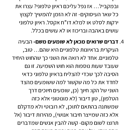
ובמקביל… אז נפל עליכם ראיון טלפוני? עצרו את
כל שאר העיסוקים- זה לא הזמן להמשיך לקצוץ
ירקות לסלט או למלא דו”ח אקסל. ראיון טלפוני
עושים באהבה ובריכוז או לא עושים בכלל.
דברים שרואים מכאן לא שומעים משם-
הבעיה
העיקרית בראיונות טלפוניים היא שהם… טוב,
טלפוניים. אחד לא רואה את השני כך שהחוש היחיד
שעובד שעות נוספות הוא חוש השמיעה. זו גם
הסיבה לכך שכדי להצליח בראיון טלפוני כדאי
לחדד את כל מה שקשור למה ששומעים מהצד
השני של הקו: חיוך (כן, שומעים חיוכים דרך
הטלפון), טון דיבור (לא מונוטוני אלא כזה
שמשתנה בהתאם לתוכן, לא רובוטי ולא מדקלם
אלא כזה שמייצר חיבור אנושי), מהירות דיבור (אל
תרוצו לשום מקום- קשה להבין אנשים שמדברים