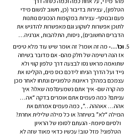
מהר מידי, על אחת כמה וכמה כשזה דרך
הטלפון), עצירות בדיבור (כן, חשוב לנשום מידי
פעם ובנוסף- עצירות במקומות הנכונים נותנות
לתוכן אפשרות לשקוע וגם מאפשרות להדגיש את
הדברים החשובים), ניסוח, התלהבות, אנרגיה…
וכו’…-
מה זה אומר? זה אומר שיש עוד מלא טיפים
אז הנה רשימה של חלק מהם- אם מדובר בשיחה
שתואמה מראש נסו לבצעה דרך טלפון קווי ולא
נייד ועל הדרך הניחו לידכם כוס מים, הקליטו את
עצמכם במהלך ראיונות טלפוניים ונתחו לאחר מכן
מה קרה שם- איך אתם נשמעים?מה שאלו? איך
עניתם? כמה פעמים אתם אומרים בדקה “אה…
אהה… אאההה…”, כמה פעמים אמרתם את
המילה “לא” בשיחה? או כל מילה שלילית אחרת?
ולסיום סיומת- הגעתם לסופו של הראיון
הטלפוני? מזל טוב! עכשיו כדאי מאוד שזה לא