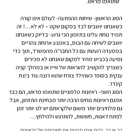
שתואמו מראש.
הסוג הראשון- שיחות ההפתעה- לעולם אינו קורה
כשאנחנו יושבים לבד במקום שקט – לא לא…! זה
תמיד נוחת עלינו בתזמון הכי גרוע- בדיוק כשאנחנו
יושבים לשיחה עם הבוס, באמצע ארוחת צהריים
במסעדה רועשת עם כל החבר’ה מהמשרד, תוך כדי
נסיעה בכביש מהיר למקום שאנחנו לא מכירים
כשצריך להקשיב להוראות של ווייז או במהלך קניה
ענקית בסופר כשהילד צורח שהוא רוצה עוד ביצת
קינדר.
הסוג השני- ראיונות טלפוניים שתואמו מראש, הם כבר
אמנם ראיונות נוחים הרבה יותר מבחינת התזמון, אבל
גם מלחיצים יותר משום שלקראתם יש לנו יותר זמן
לפתח דאגות, חששות, להתרגש ולהילחץ…
כך או כך, רבים אינם מבינים את חשיבותם של הראיונות