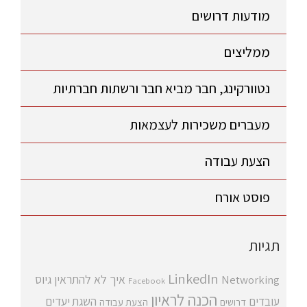
מודעות דרושים
ממליצים
נטוורקינג, חבר מביא חבר ורשתות חברתיות
מעברים משכירות לעצמאות
הצעת עבודה
פוסט אורח
תגיות
LinkedIn
איך לא להתראין
גיוס
Networking
Facebook
הכנה לראיון
עובדים
השגת יעדים
דרושים
הצעת עבודה