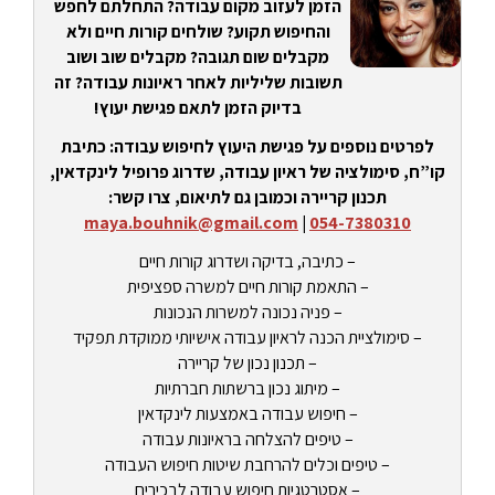
הזמן לעזוב מקום עבודה? התחלתם לחפש
והחיפוש תקוע? שולחים קורות חיים ולא
מקבלים שום תגובה? מקבלים שוב ושוב
תשובות שליליות לאחר ראיונות עבודה? זה
בדיוק הזמן לתאם פגישת יעוץ!
לפרטים נוספים על פגישת היעוץ לחיפוש עבודה: כתיבת
קו”ח, סימולציה של ראיון עבודה, שדרוג פרופיל לינקדאין,
תכנון קריירה וכמובן גם לתיאום, צרו קשר:
maya.bouhnik@gmail.com
|
054-7380310
– כתיבה, בדיקה ושדרוג קורות חיים
– התאמת קורות חיים למשרה ספציפית
– פניה נכונה למשרות הנכונות
– סימולציית הכנה לראיון עבודה אישיותי ממוקדת תפקיד
– תכנון נכון של קריירה
– מיתוג נכון ברשתות חברתיות
– חיפוש עבודה באמצעות לינקדאין
– טיפים להצלחה בראיונות עבודה
– טיפים וכלים להרחבת שיטות חיפוש העבודה
– אסטרטגיות חיפוש עבודה לבכירים