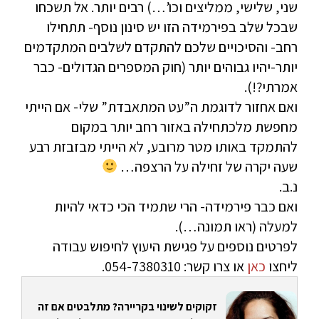
שני, שלישי, ממליצים וכו’…) רבים יותר. אל תשכחו
שבכל שלב בפירמידה הזו יש סינון נוסף- תתחילו
רחב- והסיכויים שלכם להתקדם לשלבים המתקדמים
יותר-יהיו גבוהים יותר (חוק המספרים הגדולים- כבר
אמרתי?!).
ואם אחזור לדוגמת ה”עט המתאבדת” שלי- אם הייתי
מחפשת מלכתחילה באזור רחב יותר במקום
להתמקד באותו מטר מרובע, לא הייתי מבזבזת רבע
שעה יקרה של זחילה על הרצפה…
נ.ב.
ואם כבר פירמידה- הרי שתמיד הכי כדאי להיות
למעלה (ראו תמונה…).
לפרטים נוספים על פגישת היעוץ לחיפוש עבודה
ליחצו
כאן
או צרו קשר: 054-7380310.
זקוקים לשינוי בקריירה? מתלבטים אם זה