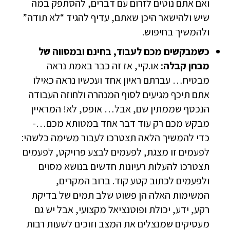
ואם אתם נוטים לזרום עם דברים, להסתפק במה
שיש ולהישאר היכן שאתם, עדיף להגיד “לא תודה”
ולהמשיך בחיפוש.
כשמבקשים מכם לעבוד, בחינם ובמסווה של
מבחן קבלה:
או.קיי, אז זה כבר באמת נראה
מבטיח… עברתם ראיון אחד ועכשיו נראה כאילו
אתם תיכף מגיעים לסוף המנהרה ולחוזה העבודה
הנכסף שממתין שם, אבל… אופס, לא! המראיין
מבקש מכם רק עוד דבר אחד במטותא מכם…-
כדי להמשיך הלאה תצטרכו לעבור משימה כלשהי:
לפעמים זו מצגת, לפעמים לבצע פרויקט, לפעמים
תצטרכו להעלות רעיונות חדשים בנושא מסוים
ולפעמים לכתוב קטע קוד. ברוב המקרים,
המשימות האלה הן פשוט שלב תמים של בדיקת
רקע, ידע, יכולת ופוטנציאל מקצועי, אבל יש גם
מעסיקים שמנצלים את המצב וזוכים לשעות רבות