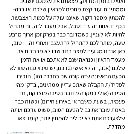
ואפילו בזמן המדויק, מצאתם את עצמכם יושבים
וממתינים ועוד קצת מחכים למראיין שלכם. אז ככה-
להמתין מספר דקות שאיננו עולה על כמות האצבעות
בכף יד אחת זה עוד נסבל, אבל מעבר לזה, זה מתחיל
להיות לא לעניין. כשמדובר כבר בפרק זמן ארוך מרבע
שעה, מותר לכם להתחיל להתעצבן ואחרי זה… טוב,
כאן אנחנו מגיעים למצב ברור שבו לא מכבדים את
מעמד הראיון וכנראה שגם לא אתכם או את הזמן
שלכם (אגב, זה לא אישי נגדכם, יש סיכוי גבוה שזו לא
הפעם הראשונה שזה קורה שם בחברה הזו). הזכירו
לפקיד/ת הקבלה שאתם עדיין ממתינים, בדקו מהי
הסיבה (אולי במקרה מדובר בסיבה מוצדקת, חד
פעמית, בשעת משבר או באירוע חירום) וכשזה כבר
באמת עובר את גבול הטעם הטוב, פשוט עדכנו אותה
שלצערכם אתם לא יכולים להמתין יותר, קומו וצאו
מהדלת.