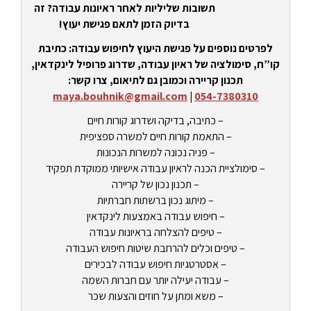
תשובות שליליות לאחר ראיונות עבודה? זה
בדיוק הזמן לתאם פגישת יעוץ!
לפרטים נוספים על פגישת היעוץ לחיפוש עבודה: כתיבת
קו”ח, סימולציה של ראיון עבודה, שדרוג פרופיל לינקדאין,
תכנון קריירה וכמובן גם לתיאום, צרו קשר:
maya.bouhnik@gmail.com
|
054-7380310
– כתיבה, בדיקה ושדרוג קורות חיים
– התאמת קורות חיים למשרה ספציפית
– פניה נכונה למשרות הנכונות
– סימולציית הכנה לראיון עבודה אישיותי ממוקדת תפקיד
– תכנון נכון של קריירה
– מיתוג נכון ברשתות חברתיות
– חיפוש עבודה באמצעות לינקדאין
– טיפים להצלחה בראיונות עבודה
– טיפים וכלים להרחבת שיטות חיפוש העבודה
– אסטרטגיות חיפוש עבודה לבכירים
– עבודה יעילה יותר עם חברות השמה
– משא ומתן על חוזים והצעות שכר