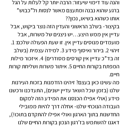
והנה עוד דימוי שיעזור: הרבה יותר קל לעלות על הגל
ברגע שהוא נבנה ומתעצם מאשר לנסות ול”כבוש”
אותו כשהוא בשיאו, נכון??
בקיצור- בשלב הראשוני והעדין הזה נוצר ביקוש, אבל
עדיין אין ממש היצע…יש ניצנים של משרות, אבל
מועמדים מנוסים עדיין אין. זו שעת הפעולה שלכם: 1.
זיהוי 2. בירור ואיסוף מידע 3. למידה עצמית (בשלב
זה בד”כ עדיין אין קורסים מסודרים) 4. איזכור מילות
המפתח בקורות החיים 5. איתור משרות ושליחת קורות
חיים.
מה עשינו כאן בעצם? זיהינו הזדמנות בזכות העירנות
שלנו (בזמן שכל השאר עדיין ישנים), התעדכנו ורכשנו
מידע (אולי אפילו הכנסנו את המידע הזה למקום
העבודה הנוכחי שלנו- אחלה דרך להיות ממובילי
החדשנות בתוך הארגון ואולי אפילו להתקדם בתוכו!),
דאגנו להשתמש בז’רגון הנכון בקורות החיים שלנו