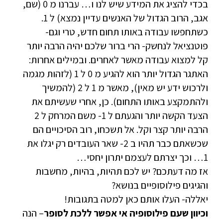
בכדי להציג את המידע שיש לנו ו… עברנו מ 0 (שם,
אגב, הרוב הגדול של האנשים עדיין נמצא) ל 1.
כשתחפשו עבודה באותו תחום חדש, טרי וגם-
פוטנציאל לנחשק- הרי ברור שלכם יהיה הרבה יותר
קל למצוא עבודה מאשר לאחרים. ובמילים אחרות:
האתגר הגדול יותר הוא להגיע מ 0 ל 1 (לזהות מגמה
ולרכוש ידע יש מאין), מאשר מ 1 ל 2 (להמשיך
ולהתמקצע באותו התחום). כן, אחרי שעשיתם את
הצעד הקשה יותר והגעתם ל 1- משם המרחק ל 2
הרבה יותר קצר וקל. אל תשכחו, רוב הסיכויים הם
שכשאתם כבר תהיו ב 2- שאר העובדים רק יגלו את
1… וכך יצרתם לעצמם יתרון יחסי…
אז מה דעתכם? יש לכם תהיות, בהיות, מחשבות
והגיגים פילוסופיים בנושא?
יאללה- העלו אותם כאן למטה בתגובות!
וכיוון שעם פילוסופיה אי אפשר ללכת לסופר
– הנה