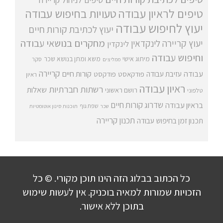
טיפים לראיון עבודה
טעויות בחיפוש עבודה
יעוץ לחיפוש עבודה
יעוץ לכתיבת קורות חיים
מחקרים בנושאי עבודה
יעוץ קריירה
לינקדאין
לינקדין
וחיפוש עבודה
מיתוג אישי
משא ומתן בנושא שכר
סקר
ממליצים
קריירה
עבודה
קורות חיים
עזיבת עבודה
פודקאסט
פודקסט
ראיון
ראיון עבודה
רשתות חברתיות
שאלות
רושם ראשוני
טלפוני
שדרוג קורות חיים
בראיון עבודה
שפת גוף
שכר
תוכנות סינון אוטומטיות
תכנון קריירה
תכנון זמן בחיפוש עבודה
כל הכתוב בבלוג הזה הינו תוכן מקורי. © כל
הזכויות שמורות למאיה בוכניק. אין לעשות שימוש
בתוכן ללא אישור.