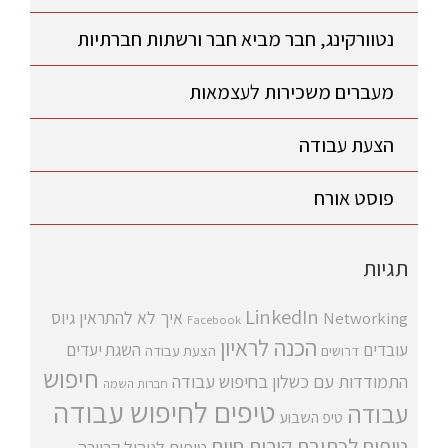
נטוורקינג, חבר מביא חבר ורשתות חברתיות
מעברים משכירות לעצמאות
הצעת עבודה
פוסט אורח
תגיות
LinkedIn
איך לא להתראין
גיוס
Networking
Facebook
הכנה לראיון
עובדים
השגת יעדים
דרושים
הצעת עבודה
חיפוש
התמודדות עם כשלון בחיפוש עבודה
חברות השמה
טיפים לחיפוש עבודה
עבודה
טיפ השבוע
טיפים לכתיבת קורות חיים
טיפים לניהול קריירה