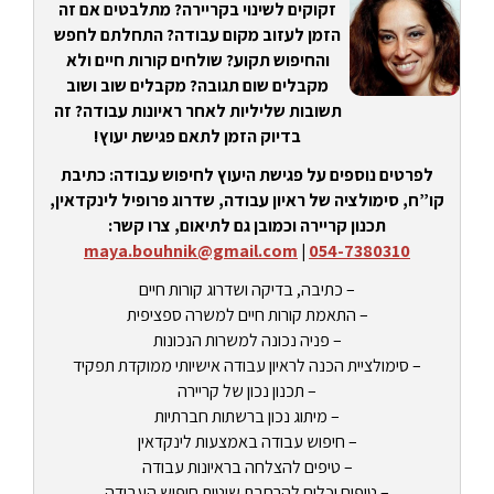
זקוקים לשינוי בקריירה? מתלבטים אם זה
הזמן לעזוב מקום עבודה? התחלתם לחפש
והחיפוש תקוע? שולחים קורות חיים ולא
מקבלים שום תגובה? מקבלים שוב ושוב
תשובות שליליות לאחר ראיונות עבודה? זה
בדיוק הזמן לתאם פגישת יעוץ!
לפרטים נוספים על פגישת היעוץ לחיפוש עבודה: כתיבת
קו”ח, סימולציה של ראיון עבודה, שדרוג פרופיל לינקדאין,
תכנון קריירה וכמובן גם לתיאום, צרו קשר:
maya.bouhnik@gmail.com
|
054-7380310
– כתיבה, בדיקה ושדרוג קורות חיים
– התאמת קורות חיים למשרה ספציפית
– פניה נכונה למשרות הנכונות
– סימולציית הכנה לראיון עבודה אישיותי ממוקדת תפקיד
– תכנון נכון של קריירה
– מיתוג נכון ברשתות חברתיות
– חיפוש עבודה באמצעות לינקדאין
– טיפים להצלחה בראיונות עבודה
– טיפים וכלים להרחבת שיטות חיפוש העבודה