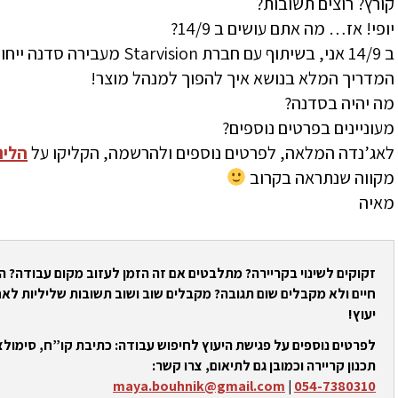
קורץ? רוצים תשובות?
יופי! אז… מה אתם עושים ב 14/9?
ב 14/9 אני, בשיתוף עם חברת on
המדריך המלא בנושא איך להפוך למנהל מוצר!
מה יהיה בסדנה?
מעוניינים בפרטים נוספים?
לאג’נדה המלאה, לפרטים נוספים ולהרשמה, הקליקו על
הלינ
מקווה שנתראה בקרוב
מאיה
זקוקים לשינוי בקריירה? מתלבטים אם זה הזמן לעזוב מקום עבודה? 
חיים ולא מקבלים שום תגובה? מקבלים שוב ושוב תשובות שליליות לאח
יעוץ!
לפרטים נוספים על פגישת היעוץ לחיפוש עבודה: כתיבת קו”ח, סימולצי
תכנון קריירה וכמובן גם לתיאום, צרו קשר:
maya.bouhnik@gmail.com
|
054-7380310