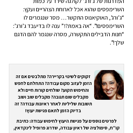
המדרגות של ג’ורג’ לקולגה שירד על כמות
השרימפסים שהוא אכל לארוחת הצהריים ועקץ:
“ג’ורג’, האוקיאנוס התקשר… מסר שנגמרים לו
השרימפסים!”. “אה באמת?!” ענה לו בדיעבד ג’ורג’:
“חנות הדבילים התקשרה, מסרה שנגמר להם הדגם
שלך!”.
זקוקים לשינוי בקריירה? מתלבטים אם זה
הזמן לעזוב מקום עבודה? התחלתם לחפש
והחיפוש תקוע? שולחים קורות חיים ולא
מקבלים שום תגובה? מקבלים שוב ושוב
תשובות שליליות לאחר ראיונות עבודה? זה
בדיוק הזמן לתאם פגישת יעוץ!
לפרטים נוספים על פגישת היעוץ לחיפוש עבודה: כתיבת
קו”ח, סימולציה של ראיון עבודה, שדרוג פרופיל לינקדאין,