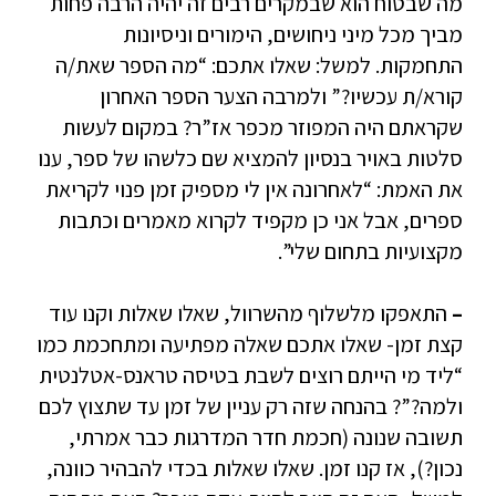
מה שבטוח הוא שבמקרים רבים זה יהיה הרבה פחות
מביך מכל מיני ניחושים, הימורים וניסיונות
התחמקות. למשל: שאלו אתכם: “מה הספר שאת/ה
קורא/ת עכשיו?” ולמרבה הצער הספר האחרון
שקראתם היה המפוזר מכפר אז”ר? במקום לעשות
סלטות באויר בנסיון להמציא שם כלשהו של ספר, ענו
את האמת: “לאחרונה אין לי מספיק זמן פנוי לקריאת
ספרים, אבל אני כן מקפיד לקרוא מאמרים וכתבות
מקצועיות בתחום שלי”.
–
התאפקו מלשלוף מהשרוול, שאלו שאלות וקנו עוד
קצת זמן- שאלו אתכם שאלה מפתיעה ומתחכמת כמו
“ליד מי הייתם רוצים לשבת בטיסה טראנס-אטלנטית
ולמה?”? בהנחה שזה רק עניין של זמן עד שתצוץ לכם
תשובה שנונה (חכמת חדר המדרגות כבר אמרתי,
נכון?), אז קנו זמן. שאלו שאלות בכדי להבהיר כוונה,