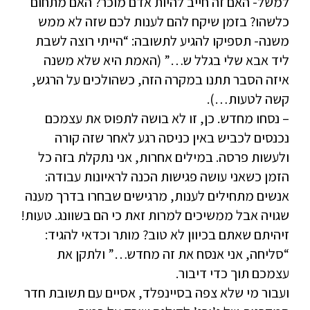
למשל- האם זה חייב להיות אדם מוכר? האם מתחום
כלשהו? בזמן שיקח להם לענות לכם שזה לא ממש
משנה- תספיקו להגיע לתשובה: “הייתי רוצה לשבת
ליד אבא שלי בגלל ש…” (האמת היא שלא משנה
איזה הסבר תתנו במקרה הזה, כשהולכים על הרגש,
קשה לטעות…).
– נסחו מחדש. כן, זו לא בושה לתפוס את עצמכם
נכנסים לכביש באין כניסה רגע לאחר שזה קורה
ולעשות פרסה. במילים אחרות, אני נתקלת בזה כל
הזמן כשאני עושה פגישות הכנה לראיונות עבודה:
אנשים מתחילים לענות, מרגישים שבחרו בדרך מענה
שגויה אבל ממשיכים למרות זאת כי הם בשוונג. טעות!
זיהיתם שאתם בכיוון לא טוב? מותר וכדאי להגיד:
“סליחה, אני אנסח את זה מחדש…” ולתקן את
עצמכם תוך כדי דיבור.
ועבור מי שלא צפה בסיינפלד, אסיים עם תשובת חדר