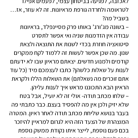
לאכזבה, לפגיעה בביטחון עצמי, לפעמים אפילו
לטראומה ולחרדה גורפת מראיונות. זה לא עוזר, אז…
בשביל מה?
– בשונה מג’ורג’ באותו פרק מסיינפלד, בראיונות
עבודה אין הזדמנות שניה ואי אפשר לתסרט
סיטואציה חוזרת בכדי לשנות את התוצאה ולצאת
שנון. מה שכן אפשר לעשות זה ללמוד לקח ממקרים
קודמים ולמנוע חדשים. יצאתם מראיון שבו לא ידעתם
לענות על שאלות כלשהן? כתבו לעצמכם מיד (כל עוד
אתם זוכרים מה נשאלתם) את השאלות הללו ולקראת
הראיון הבא התכוננו מראש איך לענות עליהן.
– שלחו מכתב תודה- אולי זה לא יועיל, אבל בטח
שלא יזיק ולכן אין מה להפסיד בעצם. כבר כתבתי פה
בעבר בנושא שליחת מכתב תודה לאחר ראיון. המטרה
המוצהרת של הצעד הזה היא לגרום למראיין להיזכר
בכם פעם נוספת, לייצר איתו נקודת ממשק נוספת