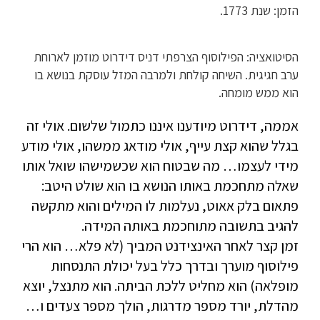
הזמן: שנת 1773.
הסיטואציה: הפילוסוף הצרפתי דניס דידרוט מוזמן לארוחת
ערב חגיגית. השיחה קולחת ולמרבה המזל עוסקת בנושא בו
הוא ממש מומחה.
אממה, דידרוט מיודענו איננו כתמול שלשום. אולי זה
בגלל שהוא קצת עייף, אולי מודאג ממשהו, אולי מודע
מידי לעצמו… מה שבטוח הוא שכשמישהו שואל אותו
שאלה מתחכמת באותו הנושא בו הוא שולט היטב:
פתאום בלק אאוט, נעלמות לו המילים והוא מתקשה
להגיב בתשובה מתוחכמת באותה המידה.
זמן קצר לאחר האינצידנט המביך (לא פלא… הוא הרי
פילוסוף מוערך ובדרך כלל בעל יכולת התנסחות
מופלאה) הוא מחליט ללכת הביתה. הוא מתנצל, יוצא
מהדלת, יורד מספר מדרגות, הולך מספר צעדים ו…