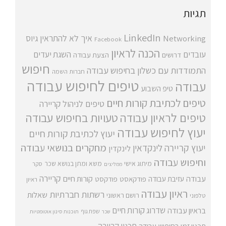
תגיות
LinkedIn
איך לא להתראין
גיוס
Networking
Facebook
הכנה לראיון
עובדים
השגת יעדים
דרושים
הצעת עבודה
חיפוש
התמודדות עם כשלון בחיפוש עבודה
חברות השמה
טיפים לחיפוש עבודה
עבודה
טיפ השבוע
טיפים לכתיבת קורות חיים
טיפים לניהול קריירה
טיפים לראיון עבודה
טעויות בחיפוש עבודה
יעוץ לחיפוש עבודה
יעוץ לכתיבת קורות חיים
מחקרים בנושאי עבודה
יעוץ קריירה
לינקדאין
לינקדין
וחיפוש עבודה
מיתוג אישי
משא ומתן בנושא שכר
סקר
ממליצים
קריירה
עבודה
קורות חיים
עזיבת עבודה
פודקאסט
פודקסט
ראיון
ראיון עבודה
רשתות חברתיות
שאלות
רושם ראשוני
טלפוני
שדרוג קורות חיים
בראיון עבודה
שפת גוף
שכר
תוכנות סינון אוטומטיות
תכנון קריירה