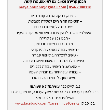
תכנון קריירה וכמובן גם לתיאום, צרו קשר:
maya.bouhnik@gmail.com
|
054-7380310
– כתיבה, בדיקה ושדרוג קורות חיים
– התאמת קורות חיים למשרה ספציפית
– פניה נכונה למשרות הנכונות
– סימולציית הכנה לראיון עבודה אישיותי ממוקדת תפקיד
– תכנון נכון של קריירה
– מיתוג נכון ברשתות חברתיות
– חיפוש עבודה באמצעות לינקדאין
– טיפים להצלחה בראיונות עבודה
– טיפים וכלים להרחבת שיטות חיפוש העבודה
– אסטרטגיות חיפוש עבודה לבכירים
– עבודה יעילה יותר עם חברות השמה
– משא ומתן על חוזים והצעות שכר
נ.ב. לייק כבר עשיתם? לא טעיתם!
בכדי להיות בעניינים בכל הקשור לשוק העבודה, חדשות, טיפים
ואפילו צחוקים- הצטרפו אלי
בפייסבוק:
www.facebook.com/CareerTips4Geeks