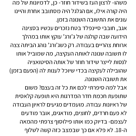
משהו- לרצון העז בשידור חוזר- כן, לדמיונות של מה
היה קורה אילו, אם הגלגל היה מסתובב אחרת והיינו
עונים את התשובה השנונה בזמן.
אגב, חובבי סיינפלד בטח נזכרים עכשיו בסצינה
הידועה שבה קולגה של ג’ורג’ עוקץ אותו במהלך
ארוחת צהריים בעבודה. רק כשג’ורג’ נוהג הביתה צצה
לו תשובה שנונה לאותה העקיצה, מה שמוביל אותו
לנסות לייצר שידור חוזר של אותה הסיטואציה
שהובילה לעקיצה בכדי שיוכל לענות לה (הפעם בזמן)
את תשובה השנונה.
אבל למה סיפרתי לכם את כל זה בעצם? משום
שתופעת חכמת חדר המדרגות היא תופעה קלאסית
של ראיונות עבודה. מועמדים מגיעים לראיון העבודה
לא פעם חרדים, לחוצים, מודאגים, אובר מודעים
לעצמם- בדיוק כמו אותו פילוסוף צרפתי מהמאה
ה-18. לא פלא אם כך שבמצב כזה קשה לשלוף