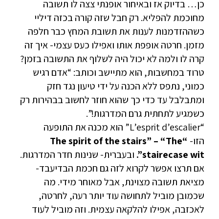
כן… בדיוק אז ובאיחור אופנתי צצה לו תשובה
מחוכמת להפליא. רק חבל שזה קורה בכזה דיליי
כשההזדמנות לענות את תשובת המחץ כבר חלפה
מזמן. חרטה אופפת אותו ואפילו כעס עצמי- איך זה
קרה לו ולמה לא יכול היה לשלוף את התשובה בזמן?
טרוד במחשבות, הוא מתיישב וכותב: “אדם רגיש
כמוני, נתפס ללא הכנה על ידי טיעון נגד חזק
ומתבלבל עד כדי כך שהוא חוזר לחשוב בבהירות רק
כשמגיע לתחתית גרם המדרגות!”.
“L’esprit d’escalier” הוא מכנה את התופעה
הזו-
“The spirit of the stairs” – “The
stairecase wit”.
ובעברית- שנינות חדר המדרגות.
אם תרצו אפשר לקרוא לזה גם חכמת הבדיעבד-
מציאת תשובה מצוינת, אבל מאוחר מידי. מה
שכמובן מוביל לתחושה עוד יותר רעה, לחרטה,
לאכזבה, אפילו להלקאה עצמית. וזה מוביל לעוד