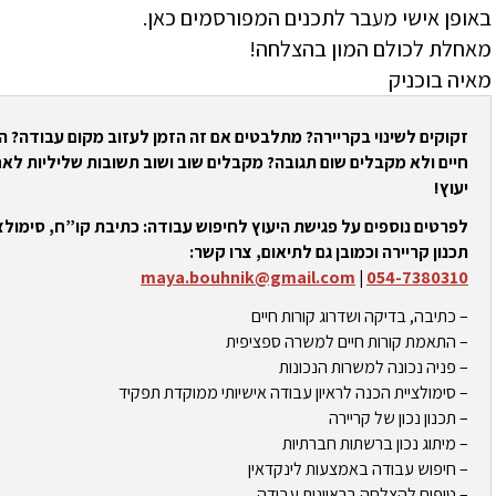
באופן אישי מעבר לתכנים המפורסמים כאן.
מאחלת לכולם המון בהצלחה!
מאיה בוכניק
זקוקים לשינוי בקריירה? מתלבטים אם זה הזמן לעזוב מקום עבודה? 
חיים ולא מקבלים שום תגובה? מקבלים שוב ושוב תשובות שליליות לאח
יעוץ!
לפרטים נוספים על פגישת היעוץ לחיפוש עבודה: כתיבת קו”ח, סימולצי
תכנון קריירה וכמובן גם לתיאום, צרו קשר:
maya.bouhnik@gmail.com
|
054-7380310
– כתיבה, בדיקה ושדרוג קורות חיים
– התאמת קורות חיים למשרה ספציפית
– פניה נכונה למשרות הנכונות
– סימולציית הכנה לראיון עבודה אישיותי ממוקדת תפקיד
– תכנון נכון של קריירה
– מיתוג נכון ברשתות חברתיות
– חיפוש עבודה באמצעות לינקדאין
– טיפים להצלחה בראיונות עבודה