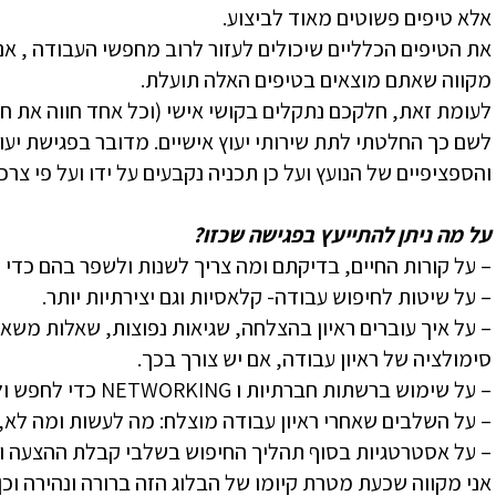
אלא טיפים פשוטים מאוד לביצוע.
את הטיפים הכלליים שיכולים לעזור לרוב מחפשי העבודה , אני
מקווה שאתם מוצאים בטיפים האלה תועלת.
לעומת זאת, חלקכם נתקלים בקושי אישי (וכל אחד חווה את ח
לשם כך החלטתי לתת שירותי יעוץ אישיים. מדובר בפגישת י
והספציפיים של הנועץ ועל כן תכניה נקבעים על ידו ועל פי צרכי
על מה ניתן להתייעץ בפגישה שכזו?
– על קורות החיים, בדיקתם ומה צריך לשנות ולשפר בהם כדי ל
– על שיטות לחיפוש עבודה- קלאסיות וגם יצירתיות יותר.
– על איך עוברים ראיון בהצלחה, שגיאות נפוצות, שאלות משאב
סימולציה של ראיון עבודה, אם יש צורך בכך.
– על שימוש ברשתות חברתיות ו NETWORKING כדי לחפש ולמצוא עבודה.
– על השלבים שאחרי ראיון עבודה מוצלח: מה לעשות ומה לא,
– על אסטרטגיות בסוף תהליך החיפוש בשלבי קבלת ההצעה ומ
אני מקווה שכעת מטרת קיומו של הבלוג הזה ברורה ונהירה וכן 