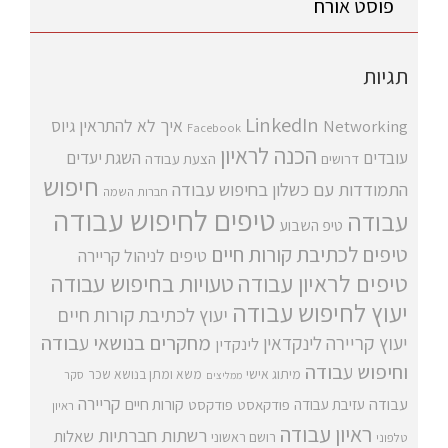
פוסט אורח
תגיות
LinkedIn
איך לא להתראין
גיוס
Networking
Facebook
הכנה לראיון
עובדים
השגת יעדים
דרושים
הצעת עבודה
חיפוש
התמודדות עם כשלון בחיפוש עבודה
חברות השמה
טיפים לחיפוש עבודה
עבודה
טיפ השבוע
טיפים לכתיבת קורות חיים
טיפים לניהול קריירה
טיפים לראיון עבודה
טעויות בחיפוש עבודה
יעוץ לחיפוש עבודה
יעוץ לכתיבת קורות חיים
מחקרים בנושאי עבודה
יעוץ קריירה
לינקדאין
לינקדין
וחיפוש עבודה
מיתוג אישי
משא ומתן בנושא שכר
סקר
ממליצים
קריירה
עבודה
קורות חיים
עזיבת עבודה
פודקאסט
פודקסט
ראיון
ראיון עבודה
רשתות חברתיות
שאלות
רושם ראשוני
טלפוני