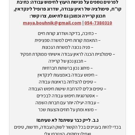
לפרטים נוספים על פגישת היעוץ לחיפוש עבודה: כתיבת
קו”ח, סימולציה של ראיון עבודה, שדרוג פרופיל לינקדאין,
תכנון קריירה וכמובן גם לתיאום, צרו קשר:
maya.bouhnik@gmail.com
|
054-7380310
– כתיבה, בדיקה ושדרוג קורות חיים
– התאמת קורות חיים למשרה ספציפית
– פניה נכונה למשרות הנכונות
– סימולציית הכנה לראיון עבודה אישיותי ממוקדת תפקיד
– תכנון נכון של קריירה
– מיתוג נכון ברשתות חברתיות
– חיפוש עבודה באמצעות לינקדאין
– טיפים להצלחה בראיונות עבודה
– טיפים וכלים להרחבת שיטות חיפוש העבודה
– אסטרטגיות חיפוש עבודה לבכירים
– עבודה יעילה יותר עם חברות השמה
– משא ומתן על חוזים והצעות שכר
נ.ב. לייק כבר עשיתם? לא טעיתם!
בכדי להיות בעניינים בכל הקשור לשוק העבודה, חדשות, טיפים
ואפילו צחוקים- הצטרפו אלי