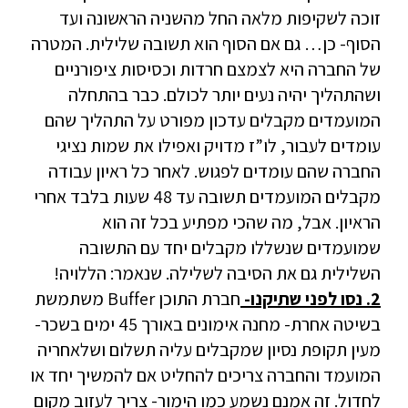
זוכה לשקיפות מלאה החל מהשניה הראשונה ועד
הסוף- כן… גם אם הסוף הוא תשובה שלילית. המטרה
של החברה היא לצמצם חרדות וכסיסות ציפורניים
ושהתהליך יהיה נעים יותר לכולם. כבר בהתחלה
המועמדים מקבלים עדכון מפורט על התהליך שהם
עומדים לעבור, לו”ז מדויק ואפילו את שמות נציגי
החברה שהם עומדים לפגוש. לאחר כל ראיון עבודה
מקבלים המועמדים תשובה עד 48 שעות בלבד אחרי
הראיון. אבל, מה שהכי מפתיע בכל זה הוא
שמועמדים שנשללו מקבלים יחד עם התשובה
השלילית גם את הסיבה לשלילה. שנאמר: הללויה!
2. נסו לפני שתיקנו-
חברת התוכן Buffer משתמשת
בשיטה אחרת- מחנה אימונים באורך 45 ימים בשכר-
מעין תקופת נסיון שמקבלים עליה תשלום ושלאחריה
המועמד והחברה צריכים להחליט אם להמשיך יחד או
לחדול. זה אמנם נשמע כמו הימור- צריך לעזוב מקום