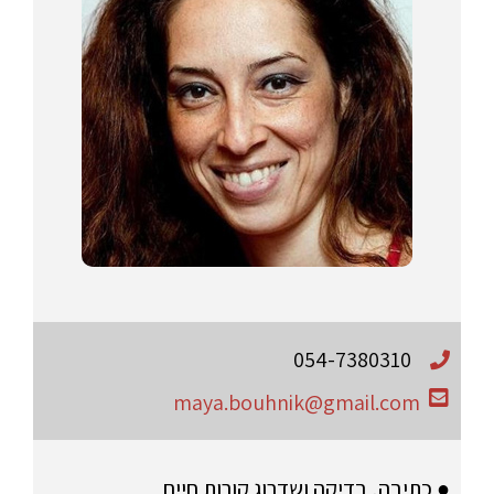
054-7380310
maya.bouhnik@gmail.com
● כתיבה, בדיקה ושדרוג קורות חיים