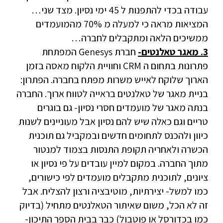
עבודה בכדי להתפנות ל 45 ימי נסיון. מצד שני…
המציאות מראה כי למעלה מ 70% מהמועמדים
ממשיכים הלאה ומתקבלים לחברה…
3. מאגר טאלנטים-
חברת Genesys המפתחת
פתרונות בתחום ה CRM וחוויית הלקוח מאסה בזמן
הארוך שלוקח לאייש משרות מפתח בחברה. הפתרון:
בניית מאגר של טאלנטים בראייה לטווח ארוך. החברה
בנתה מאגר של מועמדים חסרי נסיון- גם בוגרים
טריים וגם כאלה שיש להם נסיון אבל מעוניינים לשנות
כיוון ולהכנס לתחומים חדשים ובמקביל גם תוכנית
הכשרה ולאחריה תקופת התנסות בצמוד למנטור
מתוך החברה. במקום למיין עובדים על פי נסיון או
ציונים, לתוכנית מתקבלים מועמדים לפי כישורים,
כמו למשל- יצירתיות, מוטיבציה ורצון להצליח. אבל
זה לא הכל, משום שאיתור הטאלנטים מתחיל (בדיוק
כמו בכדורסל או פוטבול) כבר בבית הספר התיכון-