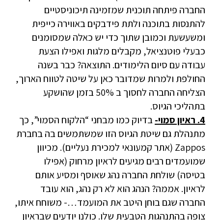
החברה פיתחה תוכנית שמזמינה תיכוניסטיים
להתנסות בתוכנה ולתת פידבקים באווירה כייפית
ומשעשעת וכמובן שתוך כדי יש כאלה שמסומנים
כבעלי פוטנציאל, מקבלים מלגות ואפילו הצעת
עבודה עם סיום הלימודים. התוצאה? כבר בשנה
החולפת ולמרות שמדובר כאן על שיטה לטווח הארוך,
הצליחה החברה לחסוך ב 50% בזמן שהושקע
בתהליכי הגיוס.
4. ראיון סמוי-
בדיוק כמו מבחני “הלקוח הסמוי”, כך
מתנהלת גם שיטת הגיוס הזו שמשתמשים בה בחברת
Zappos (אתר קמעונאי למכירת נעליים). מכיוון
שמועמדים רבים מגיעים לראיון מרחוק (אפילו
בטיסה) שולחת החברה נהג שאוסף ומסיע אותם
לראיון. אממה? הנהג הוא לא רק נהג, הוא עובד
החברה שגם בוחן היטב את המועמד…- משוחח איתו,
צופה בהתנהגות הטבעית שלו. כולנו יודעים שבראיון