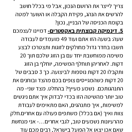
צריך לייצר את הרושם הנכון, אבל מי בכלל חושב
להרשים את הנהג, פקידת הקבלה או השוער למטה
בקומת הכניסה של הבניין, נכון?
5. דינמיקה קבוצתית באקסטרים-
דמיינו לעצמכם
שעה: בשעה הזו אתם ועוד 49 מועמדים לעבודה
תשבו בחדר גדול מחולקים לזוגות ותצטרכו לבצע
משימה ממוחשבת יחד עם בן הזוג שלכם תוך 20
דקות. לאחריהן תוחלף המשימה, יוחלף בן הזוג
ותקבלו 20 דקות נוספות לביצועה. כך 3 סבבים של
20 דקות כשהמגייסים צופים בכם מהצד ובוחנים את
התנהגותכם. נשמע מעייף? בהחלט. מצד שני- מה
טוב יותר מהשיטה הזו בכדי לבדוק איך אתם ניגשים
למשימות, איך מתנהגים, האם מתאימים לעבודת
צוות ואיך (אם בכלל) משתפים פעולה עם אחרים.חלק
מהרעיונות נשמעים טוב, לגבי אחרים…- אני מנחשת
שאם אכן יצאו אל הפועל בישראל, רבים מכם עוד