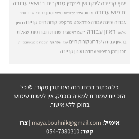
מחקרים בנושאי עבודה
יעוץ קריירה
לינקדאין
לינקדין
וחיפוש עבודה
מיתוג אישי
משא ומתן בנושא שכר
סקר
ממליצים
קריירה
עבודה
קורות חיים
עזיבת עבודה
פודקאסט
פודקסט
ראיון
ראיון עבודה
רשתות חברתיות
שאלות
רושם ראשוני
טלפוני
שדרוג קורות חיים
בראיון עבודה
שפת גוף
שכר
תוכנות סינון אוטומטיות
תכנון קריירה
תכנון זמן בחיפוש עבודה
כל הכתוב בבלוג הזה הינו תוכן מקורי. © כל
הזכויות שמורות למאיה בוכניק. אין לעשות שימוש
בתוכן ללא אישור.
אימייל:
maya.bouhnik@gmail.com
|
צרו
קשר:
054-7380310