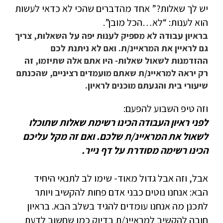
יש לך שאלות?” אחד מהדברים שהכי לא כדאי לעשות
הוא לענות: “לא…הכל מובן”.
בראיון עבודה לא מספיק לענות יפה על השאלות, צריך
גם לראיין את המראיינ/ת. ואם לא ניתנת לכם
ההזדמנות לשאול שאלות- היו אתם אלה שתיזמו, זה
רק יראה למראיינ/ת שאתם מועמדים רציניים, שהכנתם
שיעורי בית והגעתם מוכנים לראיון.
וזה טיפ השבוע להפעם:
לפני ראיון העבודה הכינו רשימת שאלות שתוכלו
לשאול את המראיינ/ת שלכם. ואם זה מקל עליכם
הכינו רשימה מסודרת על דף נייר.
אבל, וזה אבל גדול מאוד- שימו לב לתנאי היחיד
הבא: אנחנו נוטים כבני אדם פחות להקשיב ויותר
לתכנן מה אנחנו עומדים להגיד בשלב הבא. בראיון
חובה להקשיב למראיינ/ת בדיוק כמו שחשוב לדעת