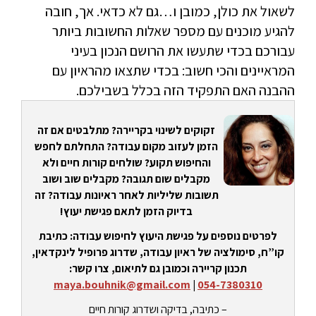
לשאול את כולן, כמובן ו…גם לא כדאי. אך, חובה
להגיע מוכנים עם מספר שאלות החשובות ביותר
עבורכם בכדי שתעשו את הרושם הנכון בעיני
המראיינים והכי חשוב: בכדי שתצאו מהראיון עם
ההבנה האם התפקיד הזה בכלל בשבילכם.
זקוקים לשינוי בקריירה? מתלבטים אם זה
הזמן לעזוב מקום עבודה? התחלתם לחפש
והחיפוש תקוע? שולחים קורות חיים ולא
מקבלים שום תגובה? מקבלים שוב ושוב
תשובות שליליות לאחר ראיונות עבודה? זה
בדיוק הזמן לתאם פגישת יעוץ!
לפרטים נוספים על פגישת היעוץ לחיפוש עבודה: כתיבת
קו”ח, סימולציה של ראיון עבודה, שדרוג פרופיל לינקדאין,
תכנון קריירה וכמובן גם לתיאום, צרו קשר:
maya.bouhnik@gmail.com
|
054-7380310
– כתיבה, בדיקה ושדרוג קורות חיים