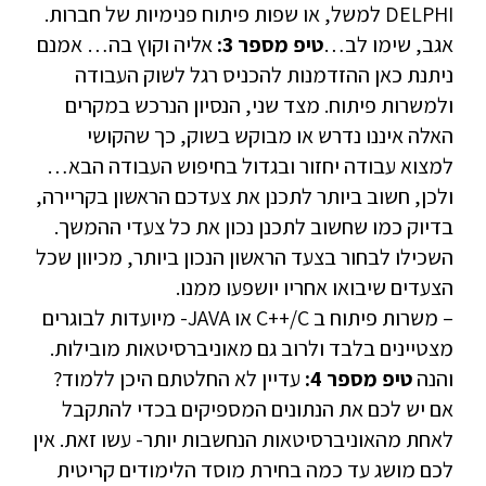
DELPHI למשל, או שפות פיתוח פנימיות של חברות.
אגב, שימו לב…
טיפ מספר 3:
אליה וקוץ בה… אמנם
ניתנת כאן ההזדמנות להכניס רגל לשוק העבודה
ולמשרות פיתוח. מצד שני, הנסיון הנרכש במקרים
האלה איננו נדרש או מבוקש בשוק, כך שהקושי
למצוא עבודה יחזור ובגדול בחיפוש העבודה הבא…
ולכן, חשוב ביותר לתכנן את צעדכם הראשון בקריירה,
בדיוק כמו שחשוב לתכנן נכון את כל צעדי ההמשך.
השכילו לבחור בצעד הראשון הנכון ביותר, מכיוון שכל
הצעדים שיבואו אחריו יושפעו ממנו.
– משרות פיתוח ב C++/C או JAVA- מיועדות לבוגרים
מצטיינים בלבד ולרוב גם מאוניברסיטאות מובילות.
והנה
טיפ מספר 4:
עדיין לא החלטתם היכן ללמוד?
אם יש לכם את הנתונים המספיקים בכדי להתקבל
לאחת מהאוניברסיטאות הנחשבות יותר- עשו זאת. אין
לכם מושג עד כמה בחירת מוסד הלימודים קריטית