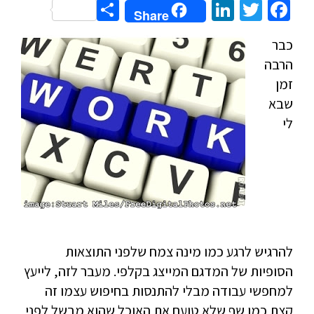
Share
LinkedIn
Twitter
Facebook
Share
כבר
הרבה
זמן
שבא
לי
להרגיש לרגע כמו מינה צמח שלפני התוצאות
הסופיות של המדגם המייצג בקלפי. מעבר לזה, לייעץ
למחפשי עבודה מבלי להתנסות בחיפוש עצמו זה
קצת כמו שף שלא טועם את האוכל שהוא מבשל לפני