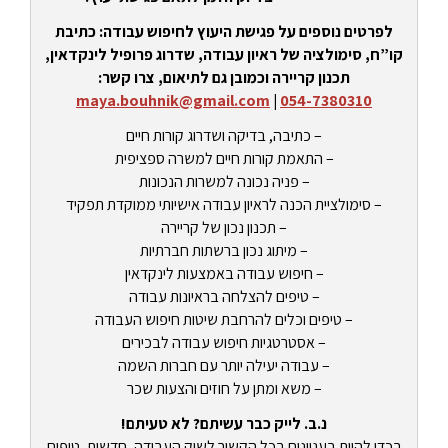
לפרטים נוספים על פגישת היעוץ לחיפוש עבודה: כתיבת
קו”ח, סימולציה של ראיון עבודה, שדרוג פרופיל לינקדאין,
תכנון קריירה וכמובן גם לתיאום, צרו קשר:
maya.bouhnik@gmail.com
|
054-7380310
– כתיבה, בדיקה ושדרוג קורות חיים
– התאמת קורות חיים למשרה ספציפית
– פניה נכונה למשרות הנכונות
– סימולציית הכנה לראיון עבודה אישיותי ממוקדת תפקיד
– תכנון נכון של קריירה
– מיתוג נכון ברשתות חברתיות
– חיפוש עבודה באמצעות לינקדאין
– טיפים להצלחה בראיונות עבודה
– טיפים וכלים להרחבת שיטות חיפוש העבודה
– אסטרטגיות חיפוש עבודה לבכירים
– עבודה יעילה יותר עם חברות השמה
– משא ומתן על חוזים והצעות שכר
נ.ב. לייק כבר עשיתם? לא טעיתם!
בכדי להיות בעניינים בכל הקשור לשוק העבודה, חדשות, טיפים