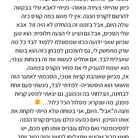
כיוון שהייתי צעירה ונאווה- פניתי לאבא שלי בבקשה
להרשם לקורס הכנה. אין לי מושג כמה קורס כזה
עולה היום, אבל בזמנו זה בהחלט לא היה זול. אבא
שלי הסכים, אבל גם הציע לי הצעה חלופית: הוא טען
שכיוון שאני ידועה ככזו שמסוגלת ללמוד לבד כל מה
שרק מתחשק לי, גם להתכונן למבחן כזה הוא בטוח
שאצליח לבד. אם אחליט לעשות את זה בכוחות עצמי,
הוא ישמח להעניק לי את מחיר הקורס במתנה.
אז, מכיוון שאוהבת קניות אנוכי, הסכמתי לאתגר הזה
והשאר הוא היסטוריה- למדתי לבד, ניגשתי פעם אחת
לבחינה, הצלחתי בה וכמובן, גם יצאתי למסע קניות
מפנק. מה שנקרא: מסלול הכל כלול…
והנה ה”אבל”. היום, אני בטוחה שלא הייתי לוקחת את
אותו הסיכון. היום כמעט כולם עוברים קורס הכנה
לפסיכומטרי ואם כולם עוברים אותו חוץ מכם, יש
חשש סביר שהציון שתצליחו להשיג יהיה נמוך יותר