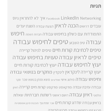
תגיות
LinkedIn
איך לא להתראין
גיוס
Networking
Facebook
הכנה לראיון
עובדים
השגת יעדים
דרושים
הצעת עבודה
חיפוש
התמודדות עם כשלון בחיפוש עבודה
חברות השמה
טיפים לחיפוש עבודה
עבודה
טיפ השבוע
טיפים לכתיבת קורות חיים
טיפים לניהול קריירה
טיפים לראיון עבודה
טעויות בחיפוש עבודה
יעוץ לחיפוש עבודה
יעוץ לכתיבת קורות חיים
מחקרים בנושאי עבודה
יעוץ קריירה
לינקדאין
לינקדין
וחיפוש עבודה
מיתוג אישי
משא ומתן בנושא שכר
סקר
ממליצים
קריירה
עבודה
קורות חיים
עזיבת עבודה
פודקאסט
פודקסט
ראיון
ראיון עבודה
רשתות חברתיות
שאלות
רושם ראשוני
טלפוני
שדרוג קורות חיים
בראיון עבודה
שפת גוף
שכר
תוכנות סינון אוטומטיות
תכנון קריירה
תכנון זמן בחיפוש עבודה