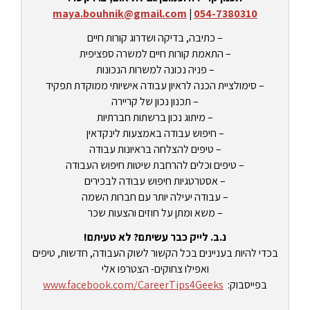
maya.bouhnik@gmail.com
|
054-7380310
– כתיבה, בדיקה ושדרוג קורות חיים
– התאמת קורות חיים למשרה ספציפית
– פניה נכונה למשרות הנכונות
– סימולציית הכנה לראיון עבודה אישיותי ממוקדת תפקיד
– תכנון נכון של קריירה
– מיתוג נכון ברשתות חברתיות
– חיפוש עבודה באמצעות לינקדאין
– טיפים להצלחה בראיונות עבודה
– טיפים וכלים להרחבת שיטות חיפוש העבודה
– אסטרטגיות חיפוש עבודה לבכירים
– עבודה יעילה יותר עם חברות השמה
– משא ומתן על חוזים והצעות שכר
נ.ב. לייק כבר עשיתם? לא טעיתם!
בכדי להיות בעניינים בכל הקשור לשוק העבודה, חדשות, טיפים
ואפילו צחוקים- הצטרפו אלי
בפייסבוק:
www.facebook.com/CareerTips4Geeks