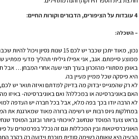
חולצת בית הספר הירוקה) והנה מתחילים.
4 עובדות על הציפורים, הדבורים וקורות החיים:
– השכלה:
נכון, מאוד יתכן שכבר יש לכם 15 שנות נ
ממוצע סיימתם. אגב, אני אפילו גיליתי תהליך מדעי מפתיע ש
באופן מסתורי מהזכרון בערך חצי שעה אחרי המבחן… אבל ח
היא פיסקה שכל ממיין מעיין בה.
לא רק שהמגייס יבדוק מה בדיוק למדתם ואיזה תואר יש לכם, ה
האם באוניברסיטה או במכללה? ואם באוניברסיטה- באיזו מהן
לא הרבה יודו בכך בפה מלא, אבל בכל חברה יש העדפה למוס
במחלקות גיוס רבות יש רשימה ברורה מאוד שמארגנת את המו
בראש צועד המוסד שנחשב לאיכותי ביותר ובזנב המוסד שנחשב
האוניברסיטאות ובין המכללות וגם זה נכלל בפרמטרים על פיהם
הבעיה היא שאותה רשימה סודית מוכרת וידועה רק בקרב הח