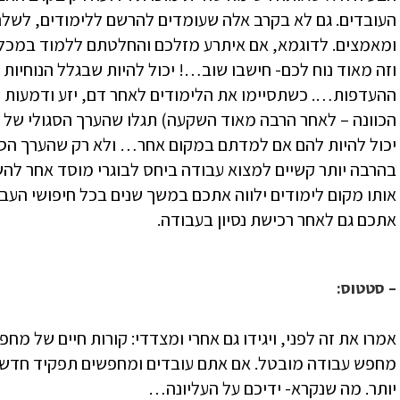
העובדים. גם לא בקרב אלה שעומדים להרשם ללימודים, לשלם
ומאמצים. לדוגמא, אם איתרע מזלכם והחלטתם ללמוד במכלל
וזה מאוד נוח לכם- חישבו שוב…! יכול להיות שבגלל הנוח
ההעדפות…. כשתסיימו את הלימודים לאחר דם, יזע ודמעות (
הכוונה – לאחר הרבה מאוד השקעה) תגלו שהערך הסגולי של ק
יכול להיות להם אם למדתם במקום אחר… ולא רק שהערך הסגול
בהרבה יותר קשיים למצוא עבודה ביחס לבוגרי מוסד אחר להש
אותו מקום לימודים ילווה אתכם במשך שנים בכל חיפושי העב
אתכם גם לאחר רכישת נסיון בעבודה.
– סטטוס:
אמרו את זה לפני, ויגידו גם אחרי ומצדדי: קורות חיים של מח
מחפש עבודה מובטל. אם אתם עובדים ומחפשים תפקיד חדש,
יותר. מה שנקרא- ידיכם על העליונה…