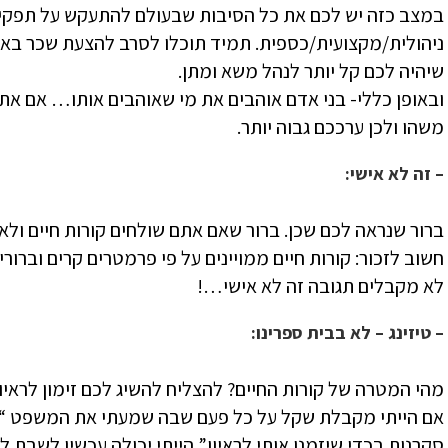
במצב כזה יש לכם את כל הסיבות שבעולם להתעקש על תפקי
ניהולית/מקצועית/כספית. תמיד תוכלו לסרב להצעת שכר באו
שיהיה לכם קל יותר לנהל משא ומתן.
ובאופן כללי- בני אדם אוהבים את מי שאוהבים אותו… אם אתם
משהו ולכן ערככם גבוה יותר.
– זה לא אישי:
ברור שנראה לכם שכן. ברור שאם אתם שולחים קורות חיים ולא
חשוב לזכור: קורות חיים ממויינים על פי פרמטרים קרים וברור
לא מקבלים תגובה זה לא אישי…!
– טיזינג – לא בבית ספרינו:
מהי המטרה של קורות החיים? להצליח להשיג לכם זימון לראיון
אם הייתי מקבלת שקל על כל פעם שבה שמעתי את המשפט “אבל
סקרנות בכדי שיזמנו אותי לראיון” הייתי יכולה עכשיו לשבת