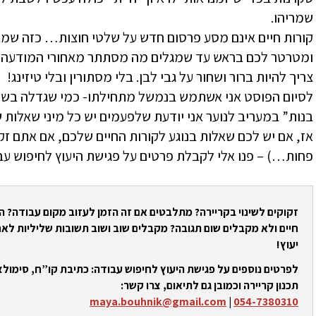
שמריהו.
קורות חיים אינם מסע פרסום חדש על שלטי חוצות… כזה ש
ומטרטר לכם בראש עד שמגלים מה מסתתר מאחורי המודעה… ב
צריך להיות ברור ושחור על גבי לבן. בלי מסתורין ובלי טיזינג!
לסיום הפוסט אני אשתמש בנמשל מתחילתו- כמי שגדלה בשנו
בנות” במעריב לנוער אני יודעת שלפעמים יש כל מיני שאלות 
אז, אם יש לכם שאלות בנוגע לקורות החיים שלכם, אם אתם זקו
פחות…) – פנו אלי לקבלת פרטים על פגישת היעוץ לחיפוש עב
זקוקים לשינוי בקריירה? מתלבטים אם זה הזמן לעזוב מקום עבודה? 
חיים ולא מקבלים שום תגובה? מקבלים שוב ושוב תשובות שליליות לאח
יעוץ!
לפרטים נוספים על פגישת היעוץ לחיפוש עבודה: כתיבת קו”ח, סימולצי
תכנון קריירה וכמובן גם לתיאום, צרו קשר:
maya.bouhnik@gmail.com
|
054-7380310