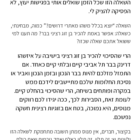
השאלה הזו שכל הזמן שואלים אותי בפגישות יעוץ, לא
הפסיקה להציק לי.
השאלה “יוצא בכלל משהו מאתרי דרושים?” כמוה, מבחינתי,
כשאלה: אפשר באמת להכיר בן זוג רציני בבר? מה תענו למי
ששואל אתכם שאלה שכזו?
הרי שהסיכוי להכיר בן זוג רציני בישיבה על איזשהו
דרינק בבר תל אביבי קיים ובלתי קיים כאחד. אם
התמזל מזלכם להיות בבר הנכון ובזמן הנכון ואביר או
נסיכת החלומות שלכם מתיישבים לידכם ממש
במקרה ופותחים בשיחה, הרי שהסיכוי בהחלט קיים.
לעומת זאת, הסבירות לכך, ככה יגידו לכם רווקים
מנוסים, היא נמוכה, בטח אם בזוגיות רצינית חשקה
נפשכם.
בקיצור, חברים, אין מנוס ממתן תשובה מתחמקת לשאלה הזו
ולענות ש: זה תלוי. זה תלוי באלף ואחד גורמים שאם כולם