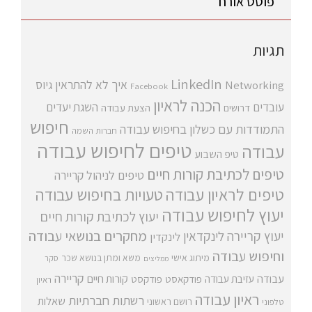
פוסט אורח
תגיות
LinkedIn
איך לא להתראין
גיוס
Networking
Facebook
הכנה לראיון
עובדים
השגת יעדים
דרושים
הצעת עבודה
חיפוש
התמודדות עם כשלון בחיפוש עבודה
חברות השמה
טיפים לחיפוש עבודה
עבודה
טיפ השבוע
טיפים לכתיבת קורות חיים
טיפים לניהול קריירה
טיפים לראיון עבודה
טעויות בחיפוש עבודה
יעוץ לחיפוש עבודה
יעוץ לכתיבת קורות חיים
מחקרים בנושאי עבודה
יעוץ קריירה
לינקדאין
לינקדין
וחיפוש עבודה
מיתוג אישי
משא ומתן בנושא שכר
סקר
ממליצים
קריירה
עבודה
קורות חיים
עזיבת עבודה
פודקאסט
פודקסט
ראיון
ראיון עבודה
רשתות חברתיות
שאלות
רושם ראשוני
טלפוני