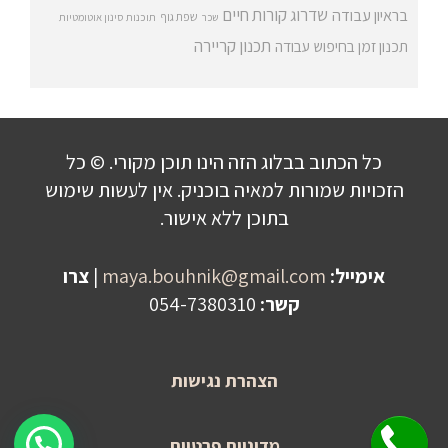
שדרוג קורות חיים
בראיון עבודה
שפת גוף
שכר
תוכנות סינון אוטומטיות
תכנון קריירה
תכנון זמן בחיפוש עבודה
כל הכתוב בבלוג הזה הינו תוכן מקורי. © כל
הזכויות שמורות למאיה בוכניק. אין לעשות שימוש
בתוכן ללא אישור.
אימייל:
maya.bouhnik@gmail.com
|
צרו
קשר:
054-7380310
הצהרת נגישות
שלחו הודעה לקבלת פרטים על היעוץ!
מדיניות פרטיות