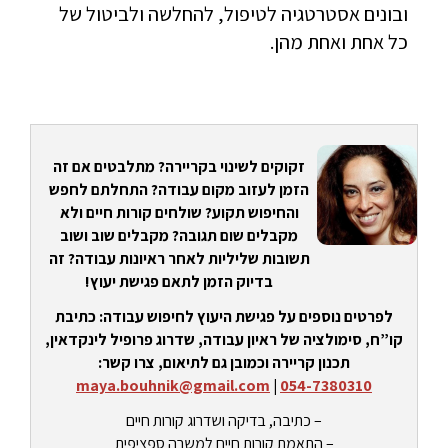
ובונים אסטרטגיה לטיפול, להחלשה ולביטול של
כל אחת ואחת מהן.
זקוקים לשינוי בקריירה? מתלבטים אם זה
הזמן לעזוב מקום עבודה? התחלתם לחפש
והחיפוש תקוע? שולחים קורות חיים ולא
מקבלים שום תגובה? מקבלים שוב ושוב
תשובות שליליות לאחר ראיונות עבודה? זה
בדיוק הזמן לתאם פגישת יעוץ!
לפרטים נוספים על פגישת היעוץ לחיפוש עבודה: כתיבת
קו”ח, סימולציה של ראיון עבודה, שדרוג פרופיל לינקדאין,
תכנון קריירה וכמובן גם לתיאום, צרו קשר:
maya.bouhnik@gmail.com
|
054-7380310
– כתיבה, בדיקה ושדרוג קורות חיים
– התאמת קורות חיים למשרה ספציפית