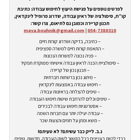
לפרטים נוספים על פגישת היעוץ לחיפוש עבודה: כתיבת
קו”ח, סימולציה של ראיון עבודה, שדרוג פרופיל לינקדאין,
תכנון קריירה וכמובן גם לתיאום, צרו קשר:
maya.bouhnik@gmail.com
|
054-7380310
– כתיבה, בדיקה ושדרוג קורות חיים
– התאמת קורות חיים למשרה ספציפית
– פניה נכונה למשרות הנכונות
– סימולציית הכנה לראיון עבודה אישיותי ממוקדת תפקיד
– תכנון נכון של קריירה
– מיתוג נכון ברשתות חברתיות
– חיפוש עבודה באמצעות לינקדאין
– טיפים להצלחה בראיונות עבודה
– טיפים וכלים להרחבת שיטות חיפוש העבודה
– אסטרטגיות חיפוש עבודה לבכירים
– עבודה יעילה יותר עם חברות השמה
– משא ומתן על חוזים והצעות שכר
נ.ב. לייק כבר עשיתם? לא טעיתם!
בכדי להיות בעניינים בכל הקשור לשוק העבודה, חדשות, טיפים