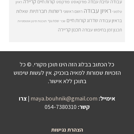
קריירה
עבודה
קורות חיים
עזיבת עבודה
פודקאסט
פודקסט
ראיון
ראיון עבודה
רשתות חברתיות
שאלות
רושם ראשוני
טלפוני
שדרוג קורות חיים
בראיון עבודה
שפת גוף
שכר
תוכנות סינון אוטומטיות
תכנון קריירה
תכנון זמן בחיפוש עבודה
כל הכתוב בבלוג הזה הינו תוכן מקורי. © כל
הזכויות שמורות למאיה בוכניק. אין לעשות שימוש
בתוכן ללא אישור.
אימייל:
maya.bouhnik@gmail.com
|
צרו
קשר:
054-7380310
הצהרת נגישות