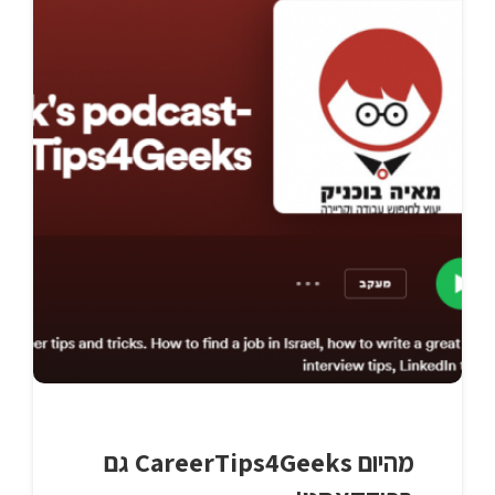
מהיום CareerTips4Geeks גם