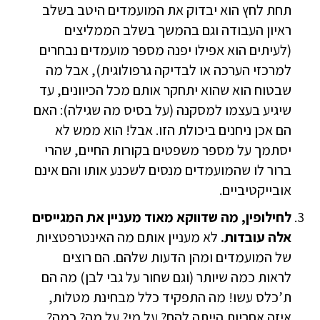
תחת לחץ הוא יבדוק את המועמדים היטב בשלב
ראיון העבודה וגם בהמשך בשלב הממליצים
(לעיתים הוא אפילו יפנה מספר מועמדים נבחרים
למרכזי הערכה או לבדיקה גרפולוגית), אבל מה
שבטוח הוא שהוא יתחקר אותם מכל הכיוונים, עד
שיגיע בעצמו למסקנה (על בסיס מה שגילה): האם
הם אכן ניחנים ביכולת הזו. אבל! הוא ממש לא
יסתמך על מספר משפטים בקורות החיים, שהרי
ברור לו שהמועמדים מנסים לשכנע אותו והם אינם
אובייקטיביים.
לחילופין, מה שדווקא מאוד מעניין את המגייסים
אלה עובדות.
לא מעניין אותם מה האינטרפטציות
של המועמדים ומהן הדעות שלהם. הם רוצים
לראות כמה שיותר (וגם שחור על גבי לבן) מה הם
ת’כלס עשו! מה התפקיד כלל מבחינת מטלות,
איזה אחריות הייתה להם? על מי? על מה? כמה?