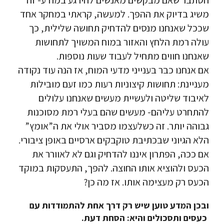
הסתבר שאם מבקשים מאנשים להירגע במודע- זה
משיג בדיוק את ההפך. למעשה, קראתי במחקר אחד
שככל שאנחנו מנסים להדחיק תחושה שלילית, כך
עולה רמת הלחץ והאזור במוח המשויך לתחושות
שאנחנו חווים מתחיל לעבוד שעות נוספות.
אם אנחנו כבר בענייני מדעי המוח, אז הנה עוד נקודה
מעניינת: תחושות קיצוניות רעות כמו זעם מובילות
לאיבוד שליטה ולעשיית מעשים שאנחנו עלולים
להתחרט עליהם- מעשים שהם בעלי רמת מסוכנות
גבוהה יותר. זה כשלעצמו מסביר אולי את ה”אומץ”
הלא הגיוני שבכתיבת טוקבקים ארסיים באופן ציבורי.
אם ככה, הפתרון איננו להדחיק וגם לא לאוורר את
הכעס ולהוציא אותו החוצה. להפך, התעסקות במוקד
הכעס רק מעצימה אותו. אז מה כן?
ובכן המדע טוען שיש רק דרך אחת להתמודדות עם
כעסים ותסכולים והיא: הסחת דעת.