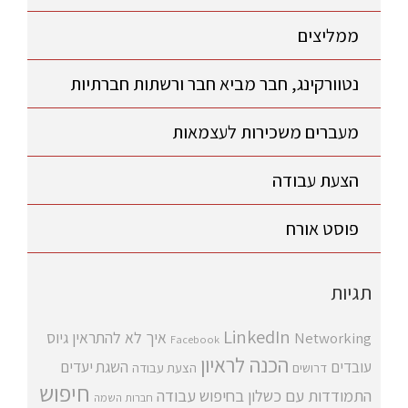
ממליצים
נטוורקינג, חבר מביא חבר ורשתות חברתיות
מעברים משכירות לעצמאות
הצעת עבודה
פוסט אורח
תגיות
LinkedIn
איך לא להתראין
גיוס
Networking
Facebook
הכנה לראיון
עובדים
השגת יעדים
דרושים
הצעת עבודה
חיפוש
התמודדות עם כשלון בחיפוש עבודה
חברות השמה