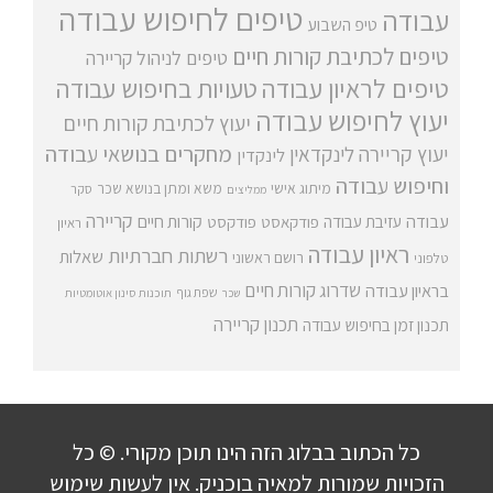
טיפים לחיפוש עבודה
עבודה
טיפ השבוע
טיפים לכתיבת קורות חיים
טיפים לניהול קריירה
טיפים לראיון עבודה
טעויות בחיפוש עבודה
יעוץ לחיפוש עבודה
יעוץ לכתיבת קורות חיים
מחקרים בנושאי עבודה
יעוץ קריירה
לינקדאין
לינקדין
וחיפוש עבודה
מיתוג אישי
משא ומתן בנושא שכר
סקר
ממליצים
קריירה
עבודה
קורות חיים
עזיבת עבודה
פודקאסט
פודקסט
ראיון
ראיון עבודה
רשתות חברתיות
שאלות
רושם ראשוני
טלפוני
שדרוג קורות חיים
בראיון עבודה
שפת גוף
שכר
תוכנות סינון אוטומטיות
תכנון קריירה
תכנון זמן בחיפוש עבודה
כל הכתוב בבלוג הזה הינו תוכן מקורי. © כל
הזכויות שמורות למאיה בוכניק. אין לעשות שימוש