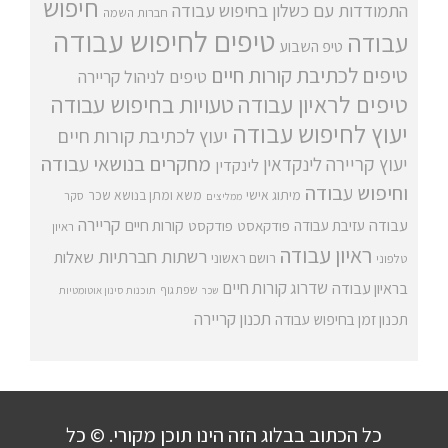
חיפוש
התמודדות עם כשלון בחיפוש עבודה
חברות השמה
טיפים לחיפוש עבודה
עבודה
טיפ השבוע
טיפים לכתיבת קורות חיים
טיפים לניהול קריירה
טיפים לראיון עבודה
טעויות בחיפוש עבודה
יעוץ לחיפוש עבודה
יעוץ לכתיבת קורות חיים
מחקרים בנושאי עבודה
יעוץ קריירה
לינקדאין
לינקדין
וחיפוש עבודה
מיתוג אישי
משא ומתן בנושא שכר
סקר
ממליצים
קריירה
עבודה
קורות חיים
עזיבת עבודה
פודקאסט
פודקסט
ראיון
ראיון עבודה
רשתות חברתיות
שאלות
רושם ראשוני
טלפוני
שדרוג קורות חיים
בראיון עבודה
שפת גוף
שכר
תוכנות סינון אוטומטיות
תכנון קריירה
תכנון זמן בחיפוש עבודה
כל הכתוב בבלוג הזה הינו תוכן מקורי. © כל