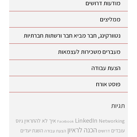
מודעות דרושים
ממליצים
נטוורקינג, חבר מביא חבר ורשתות חברתיות
מעברים משכירות לעצמאות
הצעת עבודה
פוסט אורח
תגיות
LinkedIn
איך לא להתראין
גיוס
Networking
Facebook
הכנה לראיון
עובדים
השגת יעדים
דרושים
הצעת עבודה