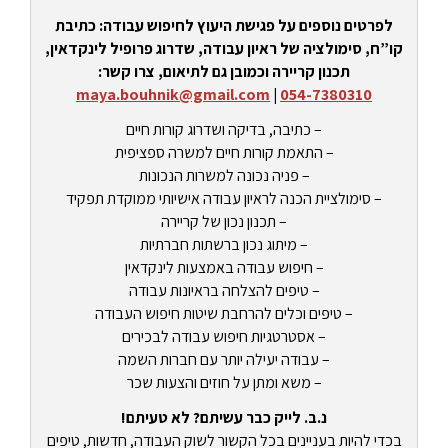
לפרטים נוספים על פגישת היעוץ לחיפוש עבודה: כתיבת
קו”ח, סימולציה של ראיון עבודה, שדרוג פרופיל לינקדאין,
תכנון קריירה וכמובן גם לתיאום, צרו קשר:
maya.bouhnik@gmail.com
|
054-7380310
– כתיבה, בדיקה ושדרוג קורות חיים
– התאמת קורות חיים למשרה ספציפית
– פניה נכונה למשרות הנכונות
– סימולציית הכנה לראיון עבודה אישיותי ממוקדת תפקיד
– תכנון נכון של קריירה
– מיתוג נכון ברשתות חברתיות
– חיפוש עבודה באמצעות לינקדאין
– טיפים להצלחה בראיונות עבודה
– טיפים וכלים להרחבת שיטות חיפוש העבודה
– אסטרטגיות חיפוש עבודה לבכירים
– עבודה יעילה יותר עם חברות השמה
– משא ומתן על חוזים והצעות שכר
נ.ב. לייק כבר עשיתם? לא טעיתם!
בכדי להיות בעניינים בכל הקשור לשוק העבודה, חדשות, טיפים