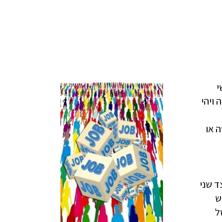
י
ויהי
ה או
ל מצד שני
ש
ל