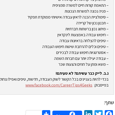
– התאמת קורות חיים למשרה ספציפית
– פניה נכונה למשרות הנכונות
– סימולציית הכנה לראיון עבודה אישיותי ממוקדת תפקיד
– תכנון נכון של קריירה
– מיתוג נכון ברשתות חברתיות
– חיפוש עבודה באמצעות לינקדאין
– טיפים להצלחה בראיונות עבודה
– טיפים וכלים להרחבת שיטות חיפוש העבודה
– אסטרטגיות חיפוש עבודה לבכירים
– עבודה יעילה יותר עם חברות השמה
– משא ומתן על חוזים והצעות שכר
נ.ב. לייק כבר עשיתם? לא טעיתם!
בכדי להיות בעניינים בכל הקשור לשוק העבודה, חדשות, טיפים ואפילו צחוק
בפייסבוק:
www.facebook.com/CareerTips4Geeks
שתף:
Share
LinkedIn
Twitter
Facebook