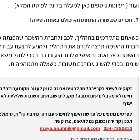
ועוד ( רעיונות נוספים כאן למעלה בלינק לפוסט המלא)…
7. זוכרים שבשורה התחתונה- כולם באותה סירה!
כשאתם מתקדמים בתהליך, לכם ולחברת ההשמה שהפנתה אתכ
חברת ההשמה תרצה לקדם את התהליך ולהגיע להצעת עבודה ב
ההשמה כאל הסוכן האישי שלכם. היעזרו בה בכדי לנהל משא ומ
שונים ובכדי להשיג עבורכם תשובות כשאלה מתמהמהות.
זקוקים לשינוי בקריירה? מתלבטים אם זה הזמן לעזוב מקום עבודה? 
חיים ולא מקבלים שום תגובה? מקבלים שוב ושוב תשובות שליליות לאח
יעוץ!
לפרטים נוספים על פגישת היעוץ לחיפוש עבודה: כתיבת קו”ח, סימולצי
תכנון קריירה וכמובן גם לתיאום, צרו קשר:
maya.bouhnik@gmail.com
|
054-7380310
– כתיבה, בדיקה ושדרוג קורות חיים