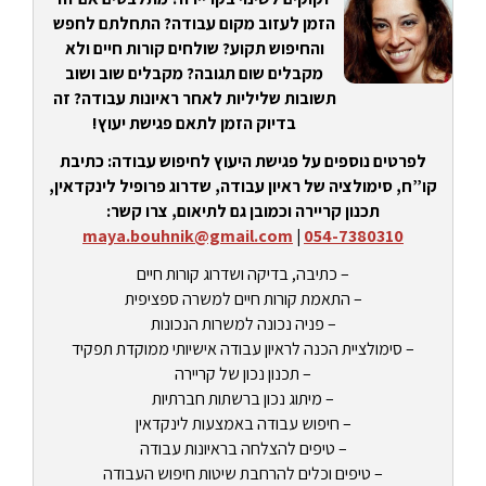
הזמן לעזוב מקום עבודה? התחלתם לחפש
והחיפוש תקוע? שולחים קורות חיים ולא
מקבלים שום תגובה? מקבלים שוב ושוב
תשובות שליליות לאחר ראיונות עבודה? זה
בדיוק הזמן לתאם פגישת יעוץ!
לפרטים נוספים על פגישת היעוץ לחיפוש עבודה: כתיבת
קו”ח, סימולציה של ראיון עבודה, שדרוג פרופיל לינקדאין,
תכנון קריירה וכמובן גם לתיאום, צרו קשר:
maya.bouhnik@gmail.com
|
054-7380310
– כתיבה, בדיקה ושדרוג קורות חיים
– התאמת קורות חיים למשרה ספציפית
– פניה נכונה למשרות הנכונות
– סימולציית הכנה לראיון עבודה אישיותי ממוקדת תפקיד
– תכנון נכון של קריירה
– מיתוג נכון ברשתות חברתיות
– חיפוש עבודה באמצעות לינקדאין
– טיפים להצלחה בראיונות עבודה
– טיפים וכלים להרחבת שיטות חיפוש העבודה