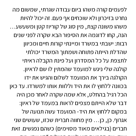
לפעמים קורה משהו ביום עבודה שגרתי, שמשום מה
נחרט בזיכרון ולא שוכחים אף פעם. זה יכול להיות
משהו משונה קצת, מין סוג של קוריוז קטן ומשעשע…
הנה, קחו לדוגמה את הסיפור הבא שקרה לפני שנים
רבות: ישבתי במשרד ומיינתי קורות חיים ומכיוון
שהדלת הייתה פתוחה ושמתוך המשרד יכולתי
לתצפת על כל המסדרון ועל פינת הקבלה ראיתי
קולגה שלי ניגש למועמד שהמתין לו שם לראיון.
הקולגה בירך את המועמד לשלום והגיש את ידו
בכוונה ללחוץ לו את היד וללוות אותו למשרדו. עד כאן
הכל רגיל בהחלט, אלא שמה שקרה לאחר מכן היה
דבר שלא הייתם מצפים לראות במעמד של ראיון:
במקום ללחוץ את היד- המועמד עשה תנועה של
אגרוף. כן, כן… מין מחווה חברית שכזו, שעושים שני
חברים (בגילאים מאוד מסוימים) כשהם נפגשים. זאת