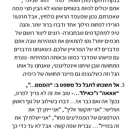
בנקודה הקודמת) ושואל “מה?” “חזור שנית?”,
אתם יכולים להיות בטוחים שהוא לא הבין חצי ממה
שאמרתם. נכון שמעמד הראיון מלחיץ, אבל תרגעו!
הורידו לפחות הילוך אחד ודברו ברור יותר. והנה
טיפ למתקדמים שבחבורה- רוצים ליצור רושם של
חכמים יותר? נסו להתאים את המהירות שבה אתם
מדברים לזו של המראיין שלכם. כשאנחנו מדברים
עם מישהו שמדבר כמונו ובאותה המהירות- נוצרת
התחושה שבן שיחנו אינטליגנטי, שאנחנו על אותו
הגל וזה כשלעצמו גם מייצר תחושה של כימיה.
אל תשכחו לתבל כל משפט ב: “המממ…”,
“אאאה” ו”כאילו”…-
טוב את זה לא צריך לפרט,
נכון? אה ואם כבר אז… דברו בשילוב של גוף ראשון
ושלישי: “אני יתקשר אליך”, “אני ייתן לך את
הטלפונים של הממליצים מחר”, “אני ישלח לך את
זה במייל”… עברית שפה קשה- אבל לא עד כדי כך