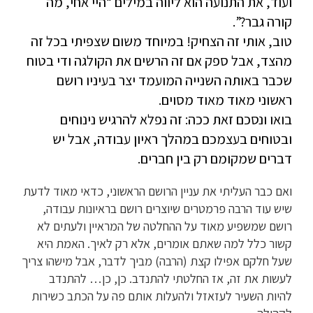
ועוד, את התנועה הוא ליווה במילים “היי אחי, מה
קורה גבר?”.
טוב, אותי זה הצחיק! במיוחד משום שצפיתי בכל זה
מהצד, אבל ספק אם זה הרשים את הקולגה ודי בטוח
שכבר באותה השנייה המועמד יצר בעיניו רושם
ראשוני מאוד מאוד מסוים.
בואו ונסכם זאת ככה: זה נפלא להרגיש נינוחים
ובטוחים בעצמכם במהלך ראיון עבודה, אבל יש
דברים שמקומם רק בין חברים.
ואם כבר העליתי את עניין הרושם הראשוני, כדאי מאוד לדעת
שיש עוד הרבה פרמטרים שיוצרים רושם בראיונות עבודה,
רושם שמשפיע מאוד על ההחלטה של המראיין ולעתים לא
קשור כלל למה שאתם אומרים, אלא רק לאיך. האמת היא
שעל חלקם אפילו קצת (הרבה) מביך לדבר, אבל מישהו צריך
לעשות את זה, אז החלטתי להתנדב. כן, כן… להתנדב
להיות השעיר לעזאזל ולהעלות אותם פה על הכתב כשירות