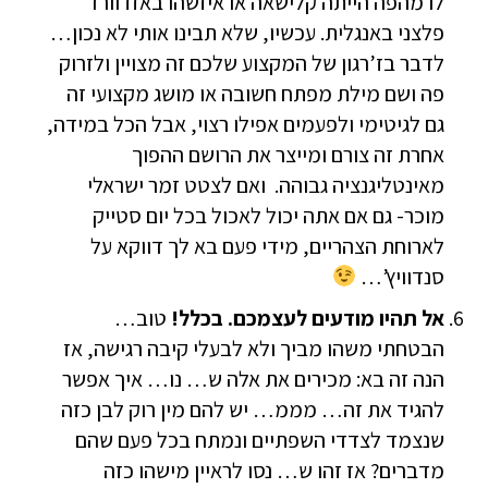
לו מהפה הייתה קלישאה או איזשהו באזז וורד
פלצני באנגלית. עכשיו, שלא תבינו אותי לא נכון…
לדבר בז’רגון של המקצוע שלכם זה מצויין ולזרוק
פה ושם מילת מפתח חשובה או מושג מקצועי זה
גם לגיטימי ולפעמים אפילו רצוי, אבל הכל במידה,
אחרת זה צורם ומייצר את הרושם ההפוך
מאינטליגנציה גבוהה. ואם לצטט זמר ישראלי
מוכר- גם אם אתה יכול לאכול בכל יום סטייק
לארוחת הצהריים, מידי פעם בא לך דווקא על
סנדוויץ’…
אל תהיו מודעים לעצמכם. בכלל!
טוב…
הבטחתי משהו מביך ולא לבעלי קיבה רגישה, אז
הנה זה בא: מכירים את אלה ש… נו… איך אפשר
להגיד את זה… מממ… יש להם מין רוק לבן כזה
שנצמד לצדדי השפתיים ונמתח בכל פעם שהם
מדברים? אז זהו ש… נסו לראיין מישהו כזה