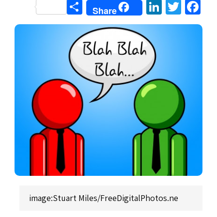
Share
LinkedIn
Twitter
Facebook
Share
image:Stuart Miles/FreeDigitalPhotos.ne