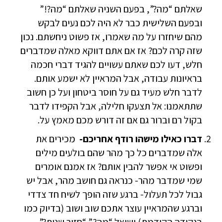
שאלתם “מה?”, בפעם השניה שאלתם “מה?!”
ובפעם השלישית כבר לא היה לכם נעים לבקש
מהם שיחזרו על מה שאמרו, אז פשוט ניחשתם. נכון
שזה קרה לכם? אז אם אתם דווקא מאלה שמדברים
חלש, דעו לכם שאתם עשויים להגיד דברי חכמה
בראיונות עבודה, אבל המראיין לא ישמע אותם.
לדבר חלש מעיד גם על חוסר ביטחון ועל כן חשוב
שתתאמנו: אל תצעקו חלילה, אבל הקפידו לדבר
בקול רם וברור גם אם זה דורש מכם מאמץ על.
דברו כאילו מישהו רודף אחריכם-
מכירים את
אלה שמדברים כל כך מהר שהם בולעים מילים
ופשוט אי אפשר להבין אותם? אז אמנם אומרים
שמי שמדבר מהר- כנראה גם חושב מהר, אבל יש
גבול לכל תעלול- ברגע שזה הופך לשיח חד צדדי
וברגע שהמראיין עוצר אתכם שוב ושוב (בדיוק כמו