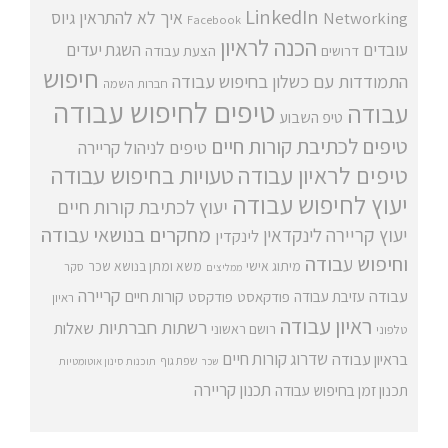
LinkedIn
איך לא להתראין
גיוס
Networking
Facebook
הכנה לראיון
עובדים
השגת יעדים
דרושים
הצעת עבודה
חיפוש
התמודדות עם כשלון בחיפוש עבודה
חברות השמה
טיפים לחיפוש עבודה
עבודה
טיפ השבוע
טיפים לכתיבת קורות חיים
טיפים לניהול קריירה
טיפים לראיון עבודה
טעויות בחיפוש עבודה
יעוץ לחיפוש עבודה
יעוץ לכתיבת קורות חיים
מחקרים בנושאי עבודה
יעוץ קריירה
לינקדאין
לינקדין
וחיפוש עבודה
מיתוג אישי
משא ומתן בנושא שכר
סקר
ממליצים
קריירה
עבודה
קורות חיים
עזיבת עבודה
פודקאסט
פודקסט
ראיון
ראיון עבודה
רשתות חברתיות
שאלות
רושם ראשוני
טלפוני
שדרוג קורות חיים
בראיון עבודה
שפת גוף
שכר
תוכנות סינון אוטומטיות
תכנון קריירה
תכנון זמן בחיפוש עבודה