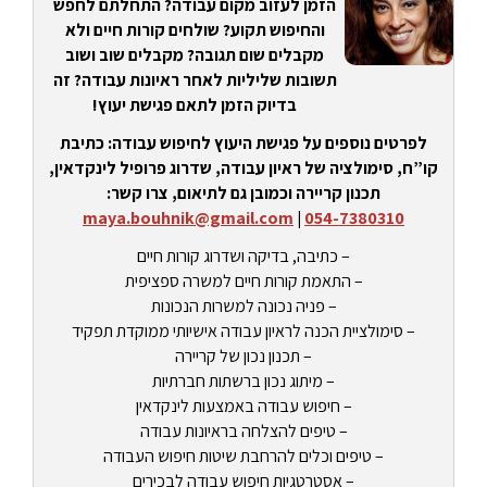
הזמן לעזוב מקום עבודה? התחלתם לחפש
והחיפוש תקוע? שולחים קורות חיים ולא
מקבלים שום תגובה? מקבלים שוב ושוב
תשובות שליליות לאחר ראיונות עבודה? זה
בדיוק הזמן לתאם פגישת יעוץ!
לפרטים נוספים על פגישת היעוץ לחיפוש עבודה: כתיבת
קו”ח, סימולציה של ראיון עבודה, שדרוג פרופיל לינקדאין,
תכנון קריירה וכמובן גם לתיאום, צרו קשר:
maya.bouhnik@gmail.com
|
054-7380310
– כתיבה, בדיקה ושדרוג קורות חיים
– התאמת קורות חיים למשרה ספציפית
– פניה נכונה למשרות הנכונות
– סימולציית הכנה לראיון עבודה אישיותי ממוקדת תפקיד
– תכנון נכון של קריירה
– מיתוג נכון ברשתות חברתיות
– חיפוש עבודה באמצעות לינקדאין
– טיפים להצלחה בראיונות עבודה
– טיפים וכלים להרחבת שיטות חיפוש העבודה
– אסטרטגיות חיפוש עבודה לבכירים