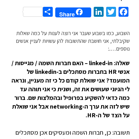
Share
LinkedIn
Twitter
Facebook
Share
השבוע, כמו בשבוע שעבר אני רוצה לענות על כמה שאלות
שקיבלתי, אני חושבת שהתשובות להן עשויות לעניין אנשים
נוספים….:
שאלה: linked-in – האם חברות השמה / מגייסות /
אנשי HR בחברות מסתכלים ב-linkedin של
המועמד? אני שואלת קודם כל כי זה מעניין, ונראה
לי הגיוני שעושים את זה, ושנית כי אני תוהה עד
כמה כדאי להשקיע בפרופיל ובהמלצות שם. ברור
שיש לזה את ערך ה-networking אבל אני שואלת
על הצד של ה-HR.
תשובה: כן, חברות השמה ומעסיקים אכן מסתכלים