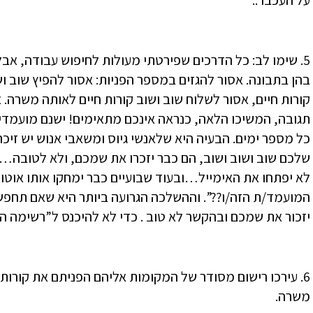
על העכבר..
5. שימו לב: כל הדרכים שפירטתי מעולות לחיפוש עבודה, אב
בהן בתבונה. אסור להגזים במספר הפניות: אסור להפיץ שוב ו
קורות חיים, אסור לשלוח שוב ושוב קורות חיים לאותה משרה.
תגובה, המשיכו הלאה, כנראה אינכם מתאימים! ישנם מועמדים
כל מספר ימים. הבעיה היא שלאנשי גיוס ומשאבי אנוש יש זיכר
שלכם שוב ושוב ושוב, הם כבר יזכרו את שמכם, ולא לטובה…
לא יפתחו את האימייל…ובעוד שבועיים כבר ימחקו אותו אוטו
המועמד/ת הזה/ו??”. וההשלכה הגרועה ביותר היא שאם תחפש
יזכור את שמכם ובהקשר לא טוב . כדי לא להיכנס ל”רשימה ה
6. עירכו רישום מסודר של המקומות אליהם הפניתם את קורות
משרה.