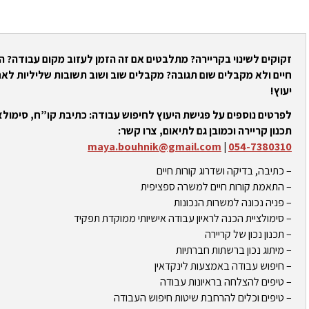
זקוקים לשינוי בקריירה? מתלבטים אם זה הזמן לעזוב מקום עבודה? 
חיים ולא מקבלים שום תגובה? מקבלים שוב ושוב תשובות שליליות לאח
יעוץ!
לפרטים נוספים על פגישת היעוץ לחיפוש עבודה: כתיבת קו”ח, סימולצי
תכנון קריירה וכמובן גם לתיאום, צרו קשר:
maya.bouhnik@gmail.com
|
054-7380310
– כתיבה, בדיקה ושדרוג קורות חיים
– התאמת קורות חיים למשרה ספציפית
– פניה נכונה למשרות הנכונות
– סימולציית הכנה לראיון עבודה אישיותי ממוקדת תפקיד
– תכנון נכון של קריירה
– מיתוג נכון ברשתות חברתיות
– חיפוש עבודה באמצעות לינקדאין
– טיפים להצלחה בראיונות עבודה
– טיפים וכלים להרחבת שיטות חיפוש העבודה