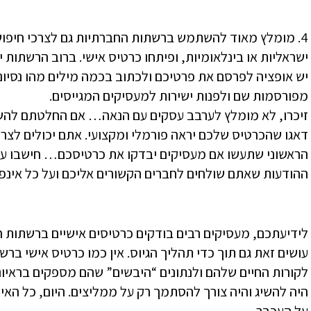
4. מומלץ מאוד להשתמש ברשתות החברתיות גם לצרכי חיפו
ישראליות או בינלאומיות, ופיתחו כרטיס אישי. ברוב הרשתות י
יש אופציה לפרסם את פרטיכם ולכתוב בכמה מילים מהו נסיונ
מפורסמות שם ולפנות ישירות למעסיקים המגייסים.
זיכרו, לא מומלץ לערבב עסקים עם הנאה… אם החלטתם להש
דאגו שהכרטיס שלכם יראה פורמלי ומקצועי. אתם יכולים לצרף
הראשוני שתעשו אם מעסיקים יבדקו את כרטיסכם… חישבו על
ההודעות שאתם שולחים לחברים הקשורים אליכם ועל כל אינ
לידיעתכם, מעסיקים רבים בודקים כרטיסים אישיים ברשתות ח
עושים זאת גם תוך כדי תהליך הגיוס. אין כמו כרטיס אישי ב
לקורות החיים שלהם ולנתונים “היבשים” שהם מספקים בראיונו
היה להשיג והיה צורך להסתמך רק על ממליצים. היום, כל האי