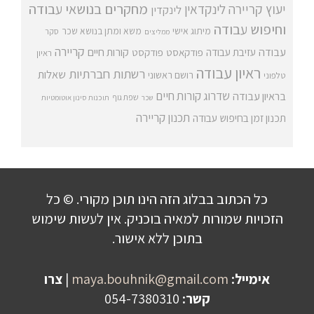
מחקרים בנושאי עבודה
יעוץ קריירה
לינקדאין
לינקדין
וחיפוש עבודה
מיתוג אישי
משא ומתן בנושא שכר
סקר
ממליצים
קריירה
עבודה
קורות חיים
עזיבת עבודה
פודקאסט
פודקסט
ראיון
ראיון עבודה
רשתות חברתיות
שאלות
רושם ראשוני
טלפוני
שדרוג קורות חיים
בראיון עבודה
שפת גוף
שכר
תוכנות סינון אוטומטיות
תכנון קריירה
תכנון זמן בחיפוש עבודה
כל הכתוב בבלוג הזה הינו תוכן מקורי. © כל
הזכויות שמורות למאיה בוכניק. אין לעשות שימוש
בתוכן ללא אישור.
אימייל:
maya.bouhnik@gmail.com
|
צרו
קשר:
054-7380310