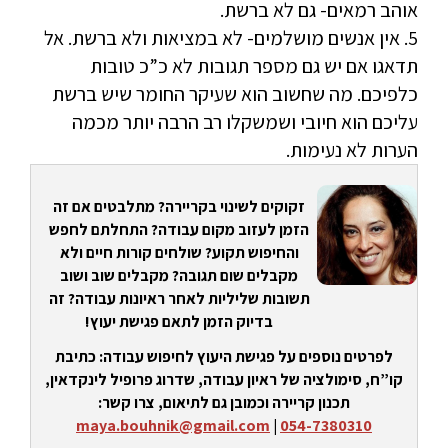
אוהב רמאים- גם לא ברשת.
5. אין אנשים מושלמים- לא במציאות ולא ברשת. אל
תדאגו אם יש גם מספר תגובות לא כ”כ טובות
כלפיכם. מה שחשוב הוא שעיקר החומר שיש ברשת
עליכם הוא חיובי ושמשקלו רב הרבה יותר מכמה
הערות לא נעימות.
זקוקים לשינוי בקריירה? מתלבטים אם זה
הזמן לעזוב מקום עבודה? התחלתם לחפש
והחיפוש תקוע? שולחים קורות חיים ולא
מקבלים שום תגובה? מקבלים שוב ושוב
תשובות שליליות לאחר ראיונות עבודה? זה
בדיוק הזמן לתאם פגישת יעוץ!
לפרטים נוספים על פגישת היעוץ לחיפוש עבודה: כתיבת
קו”ח, סימולציה של ראיון עבודה, שדרוג פרופיל לינקדאין,
תכנון קריירה וכמובן גם לתיאום, צרו קשר:
maya.bouhnik@gmail.com
|
054-7380310