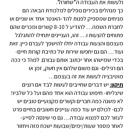
ולעשות את העבודה ה”שחורה”.
כך מנהלים בכירים נופלים למלכודת הבאה: הם
מניחים שמספיק לפנות להד-האנטר אחד או שניים או
לחברת השמה… להודיע ל 8-10 קשרים ומכרים שהם
פתוחים להצעות ו… זהו, העניינים יתחילו להתגלגל
מעצמם והצעות עבודה יחלו להישפך לעברם כיין. זאת
ועוד… הם גם יחפשו שירות של כתיבת קורות חיים-
בכדי שמישהו אחר יכתוב אותם עבורם. למה? כי ככה
הם רגילים- וגם משום שלהם אין חשק, זמן או
מוטיבציה לעשות את זה בעצמם…
תיקון:
יש דברים שחייבים לעשות לבד אם רוצים
שיצליחו- חיפוש עבודה הוא אחד מהם ועל כל שלביו!
לא משנה כמה חברים וקשרים מקצועיים טובים יש
לכם- לכולם יש עוד כמה עניינים חשובים בחיים פרט
לעזור לכם למצוא עבודה… גם מי שינסה לסייע-
לאחר מספר שעות/ימים/שבועות ישכח מזה ויחזור