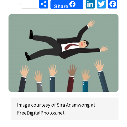
Share
LinkedIn
Twitter
Facebook
Share
Image courtesy of Sira Anamwong at
FreeDigitalPhotos.net