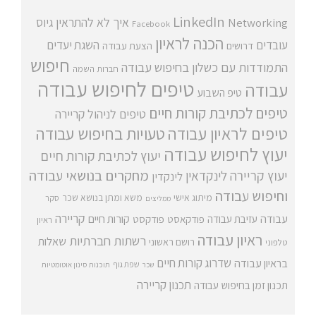
LinkedIn
איך לא להתראין
גיוס
Networking
Facebook
הכנה לראיון
עובדים
השגת יעדים
דרושים
הצעת עבודה
חיפוש
התמודדות עם כשלון בחיפוש עבודה
חברות השמה
טיפים לחיפוש עבודה
עבודה
טיפ השבוע
טיפים לכתיבת קורות חיים
טיפים לניהול קריירה
טיפים לראיון עבודה
טעויות בחיפוש עבודה
יעוץ לחיפוש עבודה
יעוץ לכתיבת קורות חיים
מחקרים בנושאי עבודה
יעוץ קריירה
לינקדאין
לינקדין
וחיפוש עבודה
מיתוג אישי
משא ומתן בנושא שכר
סקר
ממליצים
קריירה
עבודה
קורות חיים
עזיבת עבודה
פודקאסט
פודקסט
ראיון
ראיון עבודה
רשתות חברתיות
שאלות
רושם ראשוני
טלפוני
שדרוג קורות חיים
בראיון עבודה
שפת גוף
שכר
תוכנות סינון אוטומטיות
תכנון קריירה
תכנון זמן בחיפוש עבודה