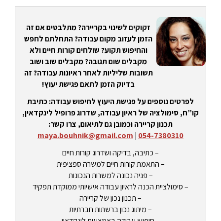
זקוקים לשינוי בקריירה? מתלבטים אם זה
הזמן לעזוב מקום עבודה? התחלתם לחפש
והחיפוש תקוע? שולחים קורות חיים ולא
מקבלים שום תגובה? מקבלים שוב ושוב
תשובות שליליות לאחר ראיונות עבודה? זה
בדיוק הזמן לתאם פגישת יעוץ!
לפרטים נוספים על פגישת היעוץ לחיפוש עבודה: כתיבת
קו”ח, סימולציה של ראיון עבודה, שדרוג פרופיל לינקדאין,
תכנון קריירה וכמובן גם לתיאום, צרו קשר:
maya.bouhnik@gmail.com
|
054-7380310
– כתיבה, בדיקה ושדרוג קורות חיים
– התאמת קורות חיים למשרה ספציפית
– פניה נכונה למשרות הנכונות
– סימולציית הכנה לראיון עבודה אישיותי ממוקדת תפקיד
– תכנון נכון של קריירה
– מיתוג נכון ברשתות חברתיות
– חיפוש עבודה באמצעות לינקדאין