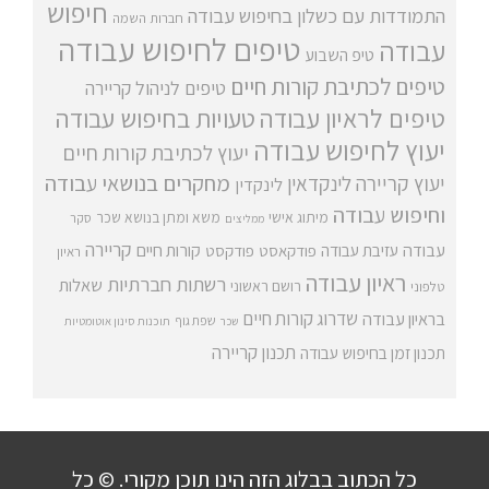
חיפוש
התמודדות עם כשלון בחיפוש עבודה
חברות השמה
טיפים לחיפוש עבודה
עבודה
טיפ השבוע
טיפים לכתיבת קורות חיים
טיפים לניהול קריירה
טיפים לראיון עבודה
טעויות בחיפוש עבודה
יעוץ לחיפוש עבודה
יעוץ לכתיבת קורות חיים
מחקרים בנושאי עבודה
יעוץ קריירה
לינקדאין
לינקדין
וחיפוש עבודה
מיתוג אישי
משא ומתן בנושא שכר
סקר
ממליצים
קריירה
עבודה
קורות חיים
עזיבת עבודה
פודקאסט
פודקסט
ראיון
ראיון עבודה
רשתות חברתיות
שאלות
רושם ראשוני
טלפוני
שדרוג קורות חיים
בראיון עבודה
שפת גוף
שכר
תוכנות סינון אוטומטיות
תכנון קריירה
תכנון זמן בחיפוש עבודה
כל הכתוב בבלוג הזה הינו תוכן מקורי. © כל