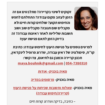
זקוקים לשינוי בקריירה? מתלבטים אם זה
הזמן לעזוב מקום עבודה? התחלתם לחפש
והחיפוש תקוע? שולחים קורות חיים ולא
מקבלים שום תגובה? מקבלים שוב ושוב
תשובות שליליות לאחר ראיונות עבודה? זה
בדיוק הזמן לתאם פגישת יעוץ!
לפרטים נוספים על פגישת היעוץ לחיפוש עבודה: כתיבת
קו”ח, סימולציה של ראיון עבודה, שדרוג פרופיל לינקדאין,
תכנון קריירה וכמובן גם לתיאום, צרו קשר:
maya.bouhnik@gmail.com
|
054-7380310
מאיה בוכניק- אודות
מאיה בוכניק-
פרסומים במדיה
מאיה בוכניק-
שאלות ותשובות שכיחות על פגישת היעוץ
(קריירה/חיפוש עבודה)
– כתיבה, בדיקה ושדרוג קורות חיים