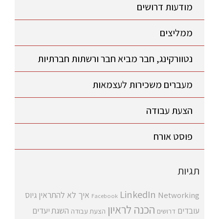
מודעות דרושים
ממליצים
נטוורקינג, חבר מביא חבר ורשתות חברתיות
מעברים משכירות לעצמאות
הצעת עבודה
פוסט אורח
תגיות
LinkedIn
איך לא להתראין
גיוס
Networking
Facebook
הכנה לראיון
עובדים
השגת יעדים
דרושים
הצעת עבודה