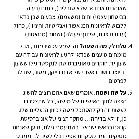
שאוהבים אותו או שלא סובלים), כתום (בעיה
בביטחון עצמי) וחום (משעמם). צבעים שכן כדאי
ללבוש לראיונות הם: אפור (אנליטיות והיגיון), כחול
(עבודת צוות, שיתוף פעולה) ושחור (מנהיגות).
סלח לי, מה השעה?
זה ישמע עכשיו מוזר, אבל
מומחים טוענים שכדאי להגיע לראיונות עבודה עם
שעון יד. חוקרים מאוניברסיטת לנקסטר גילו ששעון
יד יוצר רושם ראשוני של אדם דייקן, מסור, שם לב
לפרטים.
על שוז ושמוז.
אומרים שאם אתם רוצים להשיג
הצצה לתוך האישיות של מישהו, כל שתצטרכו
לעשות זה רק להסתכל מטה לכיוון הנעליים שלו.
כן, זו לא בדיחה… מחקר רציני של אוניברסיטת
קנזס ובראשו ישראלי בשם עמרי גילת, טוען שאנחנו
מסיקים המון מסקנות אפילו בלי לשים לב ממבט