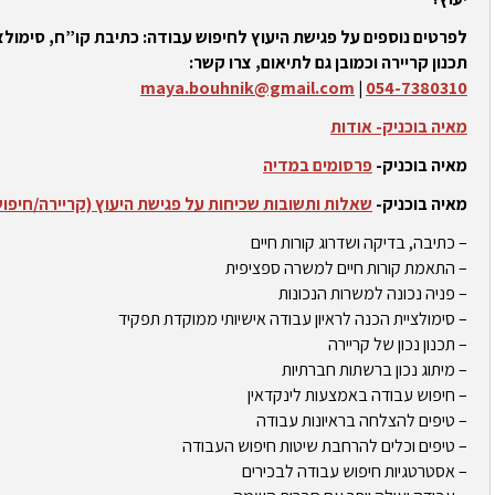
לפרטים נוספים על פגישת היעוץ לחיפוש עבודה: כתיבת קו”ח, סימולצי
תכנון קריירה וכמובן גם לתיאום, צרו קשר:
maya.bouhnik@gmail.com
|
054-7380310
מאיה בוכניק- אודות
מאיה בוכניק-
פרסומים במדיה
מאיה בוכניק-
שאלות ותשובות שכיחות על פגישת היעוץ (קריירה/חיפו
– כתיבה, בדיקה ושדרוג קורות חיים
– התאמת קורות חיים למשרה ספציפית
– פניה נכונה למשרות הנכונות
– סימולציית הכנה לראיון עבודה אישיותי ממוקדת תפקיד
– תכנון נכון של קריירה
– מיתוג נכון ברשתות חברתיות
– חיפוש עבודה באמצעות לינקדאין
– טיפים להצלחה בראיונות עבודה
– טיפים וכלים להרחבת שיטות חיפוש העבודה
– אסטרטגיות חיפוש עבודה לבכירים