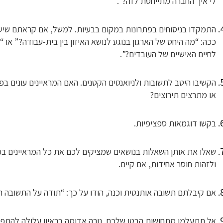
לי איך החברה מתייחסת לזה?”.
התמקדו בניסוחים בפתרונות במקום בבעיות. למשל, אם קראתם שיש 
ככה: “מה היחס של הארגון בנוגע לנושא האיזון בין בית-עבודה?” או 
לחיים האישיים של העובדים?”.
הקשיבו היטב לתשובות ולניואנסים הקטנים. האם המראיינים עונים ב
או מתרצים תירוצים?
בקשו דוגמאות ספציפיות.
שאלו את אותן השאלות בנושאים שמציקים לכם את כל המראיינים במה
ולזהות חוסר אחידות, אם קיים.
אם קיבלתם תשובה אותנטית וכנה, הודו על כך: “תודה על התשובה ה
אל תתעלמו מתחושות הבטן שלכם. נורה אדומה בראיון עלולה להתפ