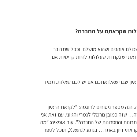
לילות שקראתם על החברה?
שכולם אוהבים ושהוא מושלם. וככל שמדובר
ת זאת יש נקודות שעלולות להיות קריטיות אם
ראיון שבו ישאלו אתכם אם יש לכם שאלות. תמיד
. הנה מספר ניסוחים לדוגמה: “לקראת הראיון
שזה כמובן נורמלי לגמרי והגיוני. עם זאת אני
ונות והחסרונות של החברה?”. עוד אופציה: “מה
האתגרים הכי גדולים שהחברה מתמודדת איתם כיום?”. ואפשר גם “קראתי דיון באתר… בנוגע לנושא X, תוכל לספר